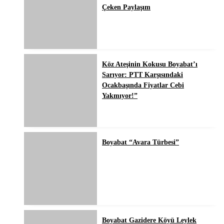
Çeken Paylaşım
Köz Ateşinin Kokusu Boyabat’ı
Sarıyor: PTT Karşısındaki
Ocakbaşında Fiyatlar Cebi
Yakmıyor!”
Boyabat “Avara Türbesi”
Boyabat Gazidere Köyü Leylek