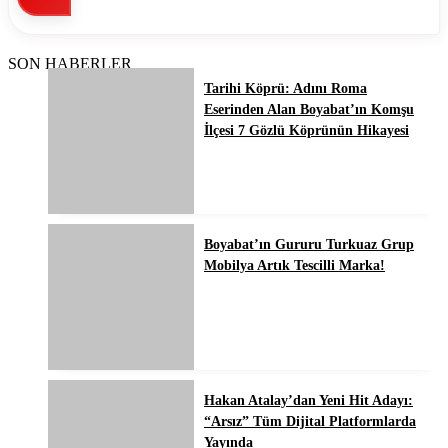
SON HABERLER
Tarihi Köprü: Adını Roma
Eserinden Alan Boyabat’ın Komşu
İlçesi 7 Gözlü Köprünün Hikayesi
Boyabat’ın Gururu Turkuaz Grup
Mobilya Artık Tescilli Marka!
Hakan Atalay’dan Yeni Hit Adayı:
“Arsız” Tüm Dijital Platformlarda
Yayında