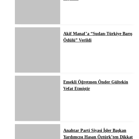
Akif Manaf’a “Sudan-Türkiye Barış
Ödülü” Verildi
Emekli Öğretmen Ônder Gültekin
Vefat Etmiştir
Anahtar Parti Siyasi İşler Başkan
Yardımcısı Hasan Öztürk’ten Dikkat