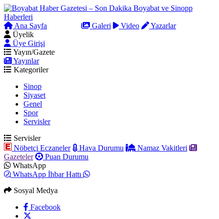
Ana Sayfa
Arama
Galeri
Video
Yazarlar
Üyelik
Üye Girişi
Yayın/Gazete
Yayınlar
Kategoriler
Sinop
Siyaset
Genel
Spor
Servisler
Servisler
Nöbetçi Eczaneler
Hava Durumu
Namaz Vakitleri
Gazeteler
Puan Durumu
WhatsApp
WhatsApp İhbar Hattı
Sosyal Medya
Facebook