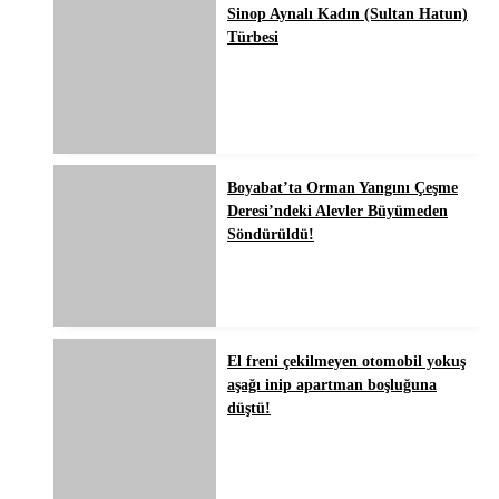
Sinop Aynalı Kadın (Sultan Hatun)
Türbesi
Boyabat’ta Orman Yangını Çeşme
Deresi’ndeki Alevler Büyümeden
Söndürüldü!
El freni çekilmeyen otomobil yokuş
aşağı inip apartman boşluğuna
düştü!