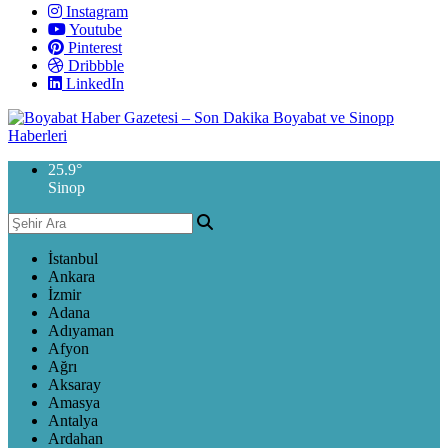
Instagram
Youtube
Pinterest
Dribbble
LinkedIn
25.9
°
Sinop
İstanbul
Ankara
İzmir
Adana
Adıyaman
Afyon
Ağrı
Aksaray
Amasya
Antalya
Ardahan