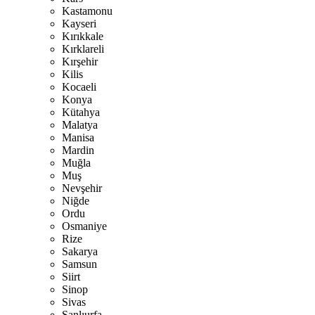
Kastamonu
Kayseri
Kırıkkale
Kırklareli
Kırşehir
Kilis
Kocaeli
Konya
Kütahya
Malatya
Manisa
Mardin
Muğla
Muş
Nevşehir
Niğde
Ordu
Osmaniye
Rize
Sakarya
Samsun
Siirt
Sinop
Sivas
Şanlıurfa