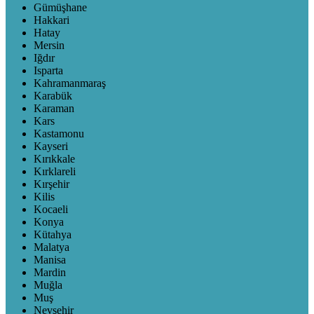
Gümüşhane
Hakkari
Hatay
Mersin
Iğdır
Isparta
Kahramanmaraş
Karabük
Karaman
Kars
Kastamonu
Kayseri
Kırıkkale
Kırklareli
Kırşehir
Kilis
Kocaeli
Konya
Kütahya
Malatya
Manisa
Mardin
Muğla
Muş
Nevşehir