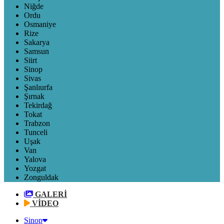
Niğde
Ordu
Osmaniye
Rize
Sakarya
Samsun
Siirt
Sinop
Sivas
Şanlıurfa
Şırnak
Tekirdağ
Tokat
Trabzon
Tunceli
Uşak
Van
Yalova
Yozgat
Zonguldak
GALERİ
VİDEO
Sinop