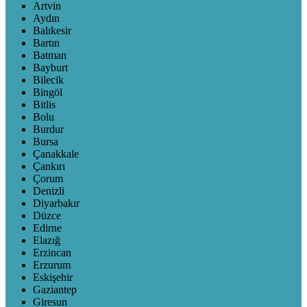
Artvin
Aydın
Balıkesir
Bartın
Batman
Bayburt
Bilecik
Bingöl
Bitlis
Bolu
Burdur
Bursa
Çanakkale
Çankırı
Çorum
Denizli
Diyarbakır
Düzce
Edirne
Elazığ
Erzincan
Erzurum
Eskişehir
Gaziantep
Giresun