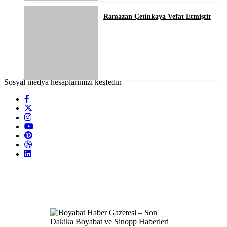
Ramazan Çetinkaya Vefat Etmiştir
Sosyal medya hesaplarımızı keşfedin