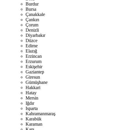
Burdur
Bursa
Çanakkale
Çankırı
Çorum
Denizli
Diyarbakır
Düzce
Edirne
Elazığ
Erzincan
Erzurum
Eskişehir
Gaziantep
Giresun
Gümüşhane
Hakkari
Hatay
Mersin
Iğdır
Isparta
Kahramanmaraş
Karabük
Karaman
Kars