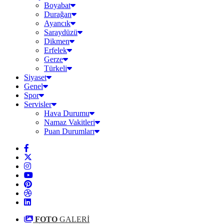
Boyabat
Durağan
Ayancık
Saraydüzü
Dikmen
Erfelek
Gerze
Türkeli
Siyaset
Genel
Spor
Servisler
Hava Durumu
Namaz Vakitleri
Puan Durumları
FOTO
GALERİ