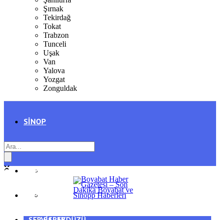
Şırnak
Tekirdağ
Tokat
Trabzon
Tunceli
Uşak
Van
Yalova
Yozgat
Zonguldak
SINOP
SIYASET
BOYABAT
GENEL
DURAĞAN
SPOR
AYANCIK
SERVISLER
SARAYDÜZÜ