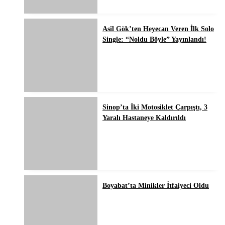
Asil Gök’ten Heyecan Veren İlk Solo
Single: “Noldu Böyle” Yayınlandı!
Sinop’ta İki Motosiklet Çarpıştı, 3
Yaralı Hastaneye Kaldırıldı
Boyabat’ta Minikler İtfaiyeci Oldu