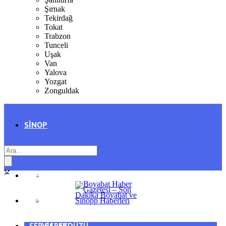
Şırnak
Tekirdağ
Tokat
Trabzon
Tunceli
Uşak
Van
Yalova
Yozgat
Zonguldak
SINOP
SIYASET
BOYABAT
GENEL
DURAĞAN
SPOR
AYANCIK
SERVISLER
SARAYDÜZÜ