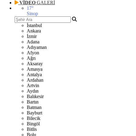
VİDEO
GALERİ
17
°
Sinop
İstanbul
Ankara
İzmir
Adana
Adıyaman
Afyon
Ağrı
Aksaray
Amasya
Antalya
Ardahan
Artvin
Aydın
Balıkesir
Bartın
Batman
Bayburt
Bilecik
Bingöl
Bitlis
Bolu