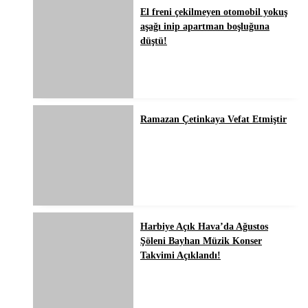
El freni çekilmeyen otomobil yokuş
aşağı inip apartman boşluğuna
düştü!
Ramazan Çetinkaya Vefat Etmiştir
Harbiye Açık Hava’da Ağustos
Şöleni Bayhan Müzik Konser
Takvimi Açıklandı!