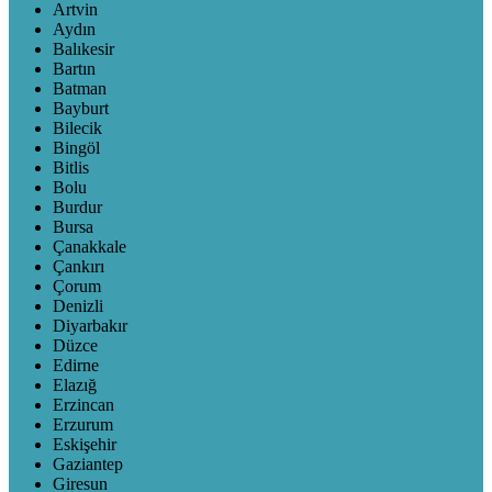
Artvin
Aydın
Balıkesir
Bartın
Batman
Bayburt
Bilecik
Bingöl
Bitlis
Bolu
Burdur
Bursa
Çanakkale
Çankırı
Çorum
Denizli
Diyarbakır
Düzce
Edirne
Elazığ
Erzincan
Erzurum
Eskişehir
Gaziantep
Giresun