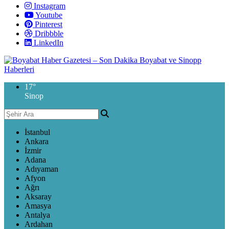
Instagram
Youtube
Pinterest
Dribbble
LinkedIn
17
°
Sinop
İstanbul
Ankara
İzmir
Adana
Adıyaman
Afyon
Ağrı
Aksaray
Amasya
Antalya
Ardahan