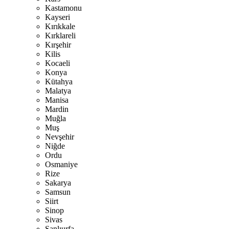
Kastamonu
Kayseri
Kırıkkale
Kırklareli
Kırşehir
Kilis
Kocaeli
Konya
Kütahya
Malatya
Manisa
Mardin
Muğla
Muş
Nevşehir
Niğde
Ordu
Osmaniye
Rize
Sakarya
Samsun
Siirt
Sinop
Sivas
Şanlıurfa