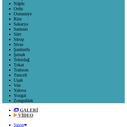
Niğde
Ordu
Osmaniye
Rize
Sakarya
Samsun
Siirt
Sinop
Sivas
Şanlıurfa
Şırnak
Tekirdağ
Tokat
Trabzon
Tunceli
Uşak
Van
Yalova
Yozgat
Zonguldak
GALERİ
VİDEO
Sinop