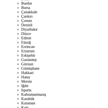
Burdur
Bursa
Çanakkale
Çankırı
Çorum
Denizli
Diyarbakır
Düzce
Edirne
Elazığ
Erzincan
Erzurum
Eskişehir
Gaziantep
Giresun
Gümüşhane
Hakkari
Hatay
Mersin
Iğdır
Isparta
Kahramanmaraş
Karabük
Karaman
Kars