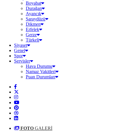
Boyabat
Durağan
Ayancık
Saraydüzü
Dikmen
Erfelek
Gerze
Türkeli
Siyaset
Genel
Spor
Servisler
Hava Durumu
Namaz Vakitleri
Puan Durumları
FOTO
GALERİ