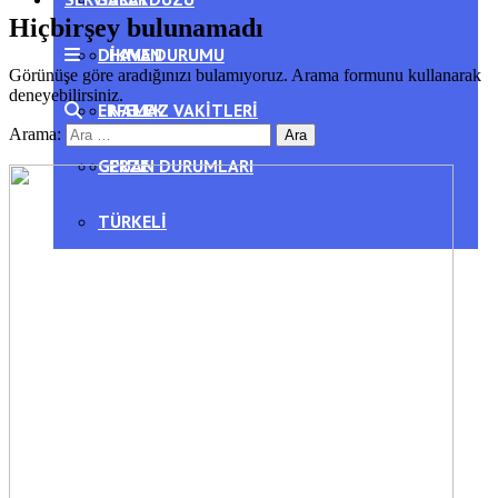
Hiçbirşey bulunamadı
DIKMEN
HAVA DURUMU
Görünüşe göre aradığınızı bulamıyoruz. Arama formunu kullanarak
deneyebilirsiniz.
ERFELEK
NAMAZ VAKITLERI
Arama:
GERZE
PUAN DURUMLARI
TÜRKELI