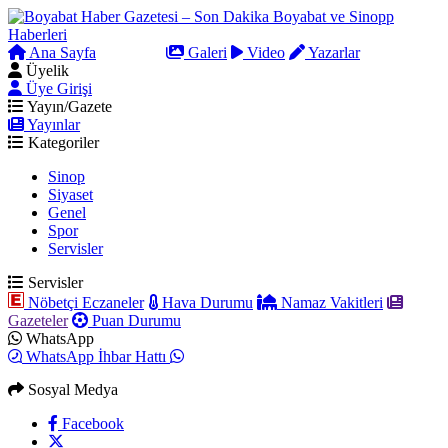
Ana Sayfa
Arama
Galeri
Video
Yazarlar
Üyelik
Üye Girişi
Yayın/Gazete
Yayınlar
Kategoriler
Sinop
Siyaset
Genel
Spor
Servisler
Servisler
Nöbetçi Eczaneler
Hava Durumu
Namaz Vakitleri
Gazeteler
Puan Durumu
WhatsApp
WhatsApp İhbar Hattı
Sosyal Medya
Facebook