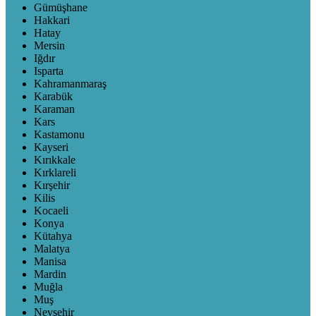
Gümüşhane
Hakkari
Hatay
Mersin
Iğdır
Isparta
Kahramanmaraş
Karabük
Karaman
Kars
Kastamonu
Kayseri
Kırıkkale
Kırklareli
Kırşehir
Kilis
Kocaeli
Konya
Kütahya
Malatya
Manisa
Mardin
Muğla
Muş
Nevşehir