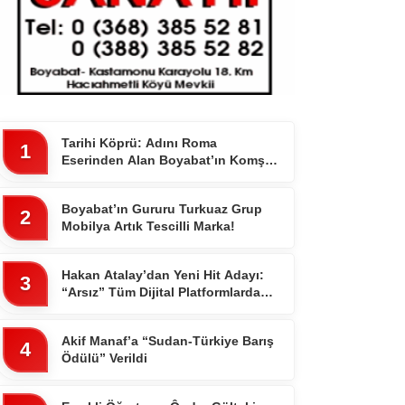
WhatsApp İhbar
Hattı
Tarihi Köprü: Adını Roma
1
Eserinden Alan Boyabat’ın Komşu
İlçesi 7 Gözlü Köprünün Hikayesi
Facebook
Boyabat’ın Gururu Turkuaz Grup
2
Mobilya Artık Tescilli Marka!
Hakan Atalay’dan Yeni Hit Adayı:
3
“Arsız” Tüm Dijital Platformlarda
Instagram
Yayında
Akif Manaf’a “Sudan-Türkiye Barış
4
Ödülü” Verildi
Youtube