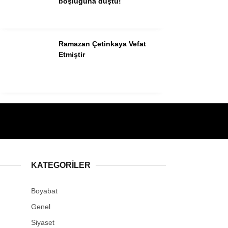
boşluğuna düştü!
Ramazan Çetinkaya Vefat
Etmiştir
KATEGORILER
Boyabat
Genel
Siyaset