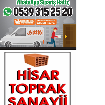
Sinop
Siyaset
Genel
Spor
Servisler