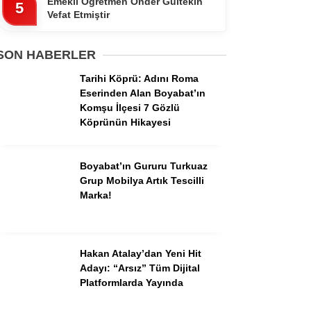
Emekli Öğretmen Ônder Gültekin
Pinterest
5
Vefat Etmiştir
Dribbble
SON HABERLER
Tarihi Köprü: Adını Roma
LinkedIn
Eserinden Alan Boyabat’ın
Komşu İlçesi 7 Gözlü
Köprünün Hikayesi
Boyabat’ın Gururu Turkuaz
Grup Mobilya Artık Tescilli
Marka!
Hakan Atalay’dan Yeni Hit
Adayı: “Arsız” Tüm Dijital
Platformlarda Yayında