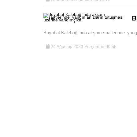
B
Boyabat Kalebağı'nda akşam saatlerinde yangın
24 Ağustos 2023 Perşembe 00:55