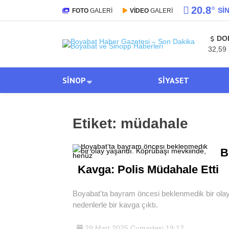
20.8
°
SI
FOTO
GALERİ
VİDEO
GALERİ
DO
32,59
SINOP
SIYASET
Etiket:
müdahale
B
Kavga: Polis Müdahale Etti
Boyabat'ta bayram öncesi beklenmedik bir ola
nedenlerle bir kavga çıktı.
29 Mart 2025 Cumartesi 19:12