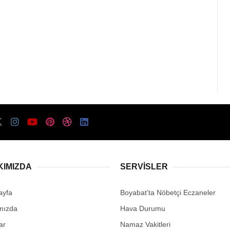
KIMIZDA
SERVISLER
ayfa
Boyabat’ta Nöbetçi Eczaneler
mızda
Hava Durumu
ar
Namaz Vakitleri