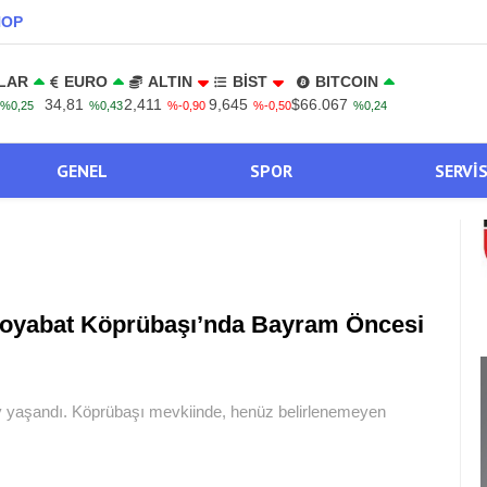
NOP
LAR
EURO
ALTIN
BİST
BITCOIN
34,81
2,411
9,645
$66.067
%0,25
%0,43
%-0,90
%-0,50
%0,24
GENEL
SPOR
SERVI
oyabat Köprübaşı’nda Bayram Öncesi
y yaşandı. Köprübaşı mevkiinde, henüz belirlenemeyen