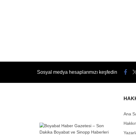
Sosyal medya hesaplarımızı keşfedin
HAK
Ana S
Hakkı
Yazarl