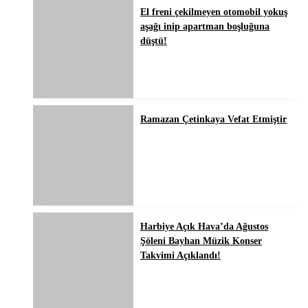
El freni çekilmeyen otomobil yokuş
aşağı inip apartman boşluğuna
düştü!
Ramazan Çetinkaya Vefat Etmiştir
Harbiye Açık Hava’da Ağustos
Şöleni Bayhan Müzik Konser
Takvimi Açıklandı!