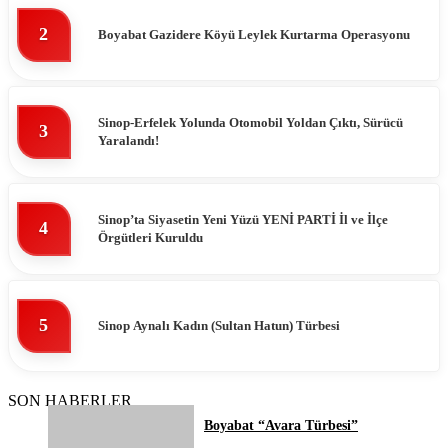
2
Boyabat Gazidere Köyü Leylek Kurtarma Operasyonu
Sinop-Erfelek Yolunda Otomobil Yoldan Çıktı, Sürücü
3
Yaralandı!
Sinop’ta Siyasetin Yeni Yüzü YENİ PARTİ İl ve İlçe
4
Örgütleri Kuruldu
5
Sinop Aynalı Kadın (Sultan Hatun) Türbesi
SON HABERLER
Boyabat “Avara Türbesi”