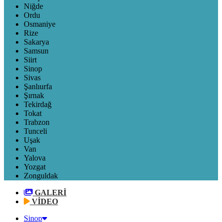
Niğde
Ordu
Osmaniye
Rize
Sakarya
Samsun
Siirt
Sinop
Sivas
Şanlıurfa
Şırnak
Tekirdağ
Tokat
Trabzon
Tunceli
Uşak
Van
Yalova
Yozgat
Zonguldak
GALERİ
VİDEO
Sinop