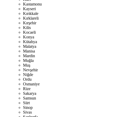
Kastamonu
Kayseri
Kırıkkale
Kırklareli
Kırşehir
Kilis
Kocaeli
Konya
Kütahya
Malatya
Manisa
Mardin
Muğla
Muş
Nevşehir
Niğde
Ordu
Osmaniye
Rize
Sakarya
Samsun
Siirt
Sinop
Sivas
Şanlıurfa