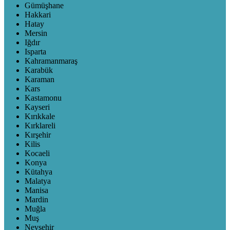
Gümüşhane
Hakkari
Hatay
Mersin
Iğdır
Isparta
Kahramanmaraş
Karabük
Karaman
Kars
Kastamonu
Kayseri
Kırıkkale
Kırklareli
Kırşehir
Kilis
Kocaeli
Konya
Kütahya
Malatya
Manisa
Mardin
Muğla
Muş
Nevşehir