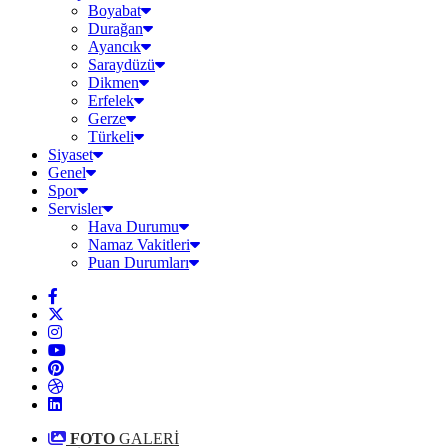
Boyabat
Durağan
Ayancık
Saraydüzü
Dikmen
Erfelek
Gerze
Türkeli
Siyaset
Genel
Spor
Servisler
Hava Durumu
Namaz Vakitleri
Puan Durumları
FOTO
GALERİ