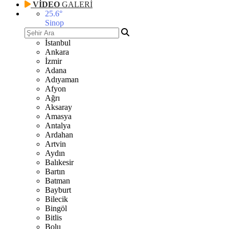
VİDEO
GALERİ
25.6
°
Sinop
İstanbul
Ankara
İzmir
Adana
Adıyaman
Afyon
Ağrı
Aksaray
Amasya
Antalya
Ardahan
Artvin
Aydın
Balıkesir
Bartın
Batman
Bayburt
Bilecik
Bingöl
Bitlis
Bolu