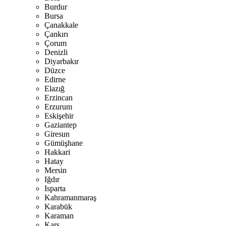
Burdur
Bursa
Çanakkale
Çankırı
Çorum
Denizli
Diyarbakır
Düzce
Edirne
Elazığ
Erzincan
Erzurum
Eskişehir
Gaziantep
Giresun
Gümüşhane
Hakkari
Hatay
Mersin
Iğdır
Isparta
Kahramanmaraş
Karabük
Karaman
Kars