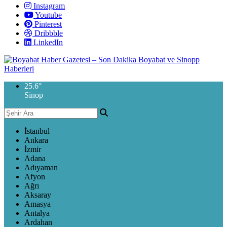
Instagram
Youtube
Pinterest
Dribbble
LinkedIn
25.6
°
Sinop
İstanbul
Ankara
İzmir
Adana
Adıyaman
Afyon
Ağrı
Aksaray
Amasya
Antalya
Ardahan