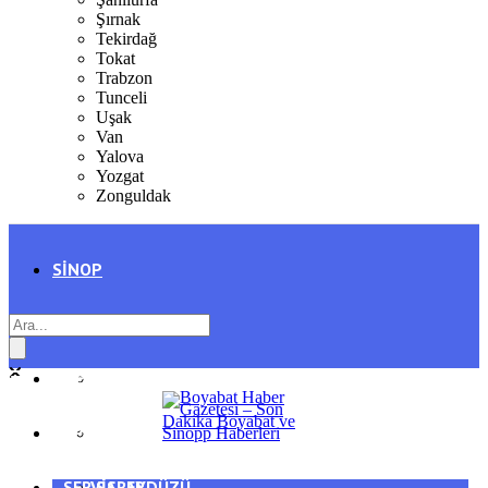
Şırnak
Tekirdağ
Tokat
Trabzon
Tunceli
Uşak
Van
Yalova
Yozgat
Zonguldak
SINOP
SIYASET
BOYABAT
GENEL
DURAĞAN
SPOR
AYANCIK
SERVISLER
SARAYDÜZÜ