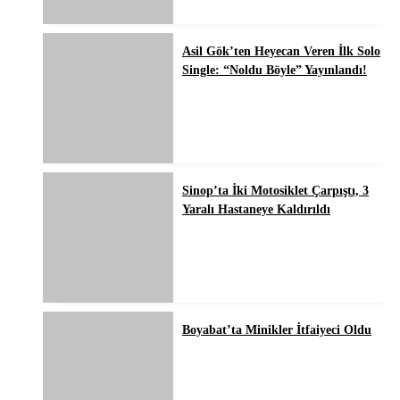
Asil Gök’ten Heyecan Veren İlk Solo
Single: “Noldu Böyle” Yayınlandı!
Sinop’ta İki Motosiklet Çarpıştı, 3
Yaralı Hastaneye Kaldırıldı
Boyabat’ta Minikler İtfaiyeci Oldu