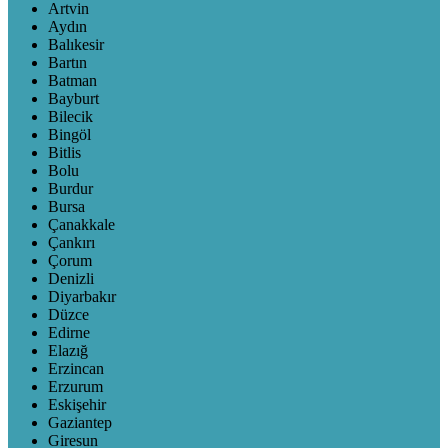
Artvin
Aydın
Balıkesir
Bartın
Batman
Bayburt
Bilecik
Bingöl
Bitlis
Bolu
Burdur
Bursa
Çanakkale
Çankırı
Çorum
Denizli
Diyarbakır
Düzce
Edirne
Elazığ
Erzincan
Erzurum
Eskişehir
Gaziantep
Giresun