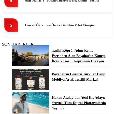
4
Akif Manaf’a “Sudan-Türkiye Barış Ödülü” Verildi
5
Emekli Öğretmen Ônder Gültekin Vefat Etmiştir
SON HABERLER
Tarihi Köprü: Adını Roma
Eserinden Alan Boyabat’ın Komşu
İlçesi 7 Gözlü Köprünün Hikayesi
Boyabat’ın Gururu Turkuaz Grup
Mobilya Artık Tescilli Marka!
Hakan Atalay’dan Yeni Hit Adayı:
“Arsız” Tüm Dijital Platformlarda
Yayında