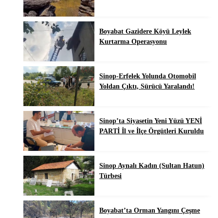
Boyabat Gazidere Köyü Leylek
Kurtarma Operasyonu
Sinop-Erfelek Yolunda Otomobil
Yoldan Çıktı, Sürücü Yaralandı!
Sinop’ta Siyasetin Yeni Yüzü YENİ
PARTİ İl ve İlçe Örgütleri Kuruldu
Sinop Aynalı Kadın (Sultan Hatun)
Türbesi
Boyabat’ta Orman Yangını Çeşme