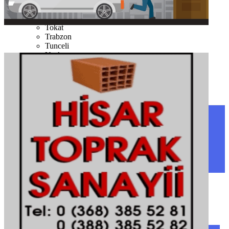
Şırnak
Tekirdağ
Tokat
Trabzon
Tunceli
Uşak
Van
Yalova
Yozgat
Zonguldak
SINOP
SIYASET
BOYABAT
GENEL
DURAĞAN
SPOR
AYANCIK
SERVISLER
SARAYDÜZÜ