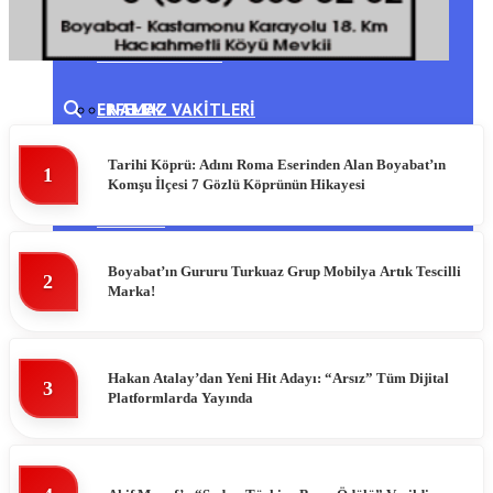
DIKMEN
HAVA DURUMU
ERFELEK
NAMAZ VAKITLERI
GERZE
PUAN DURUMLARI
Tarihi Köprü: Adını Roma Eserinden Alan Boyabat’ın
1
Komşu İlçesi 7 Gözlü Köprünün Hikayesi
TÜRKELI
Boyabat’ın Gururu Turkuaz Grup Mobilya Artık Tescilli
2
Marka!
Hakan Atalay’dan Yeni Hit Adayı: “Arsız” Tüm Dijital
3
Platformlarda Yayında