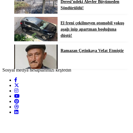
Deresi’ndeki Alevler Büyümeden
Söndürüldü!
El freni çekilmeyen otomobil yokuş
aşağı inip apartman boşluğuna
düştü!
Ramazan Çetinkaya Vefat Etmiştir
Sosyal medya hesaplarımızı keşfedin