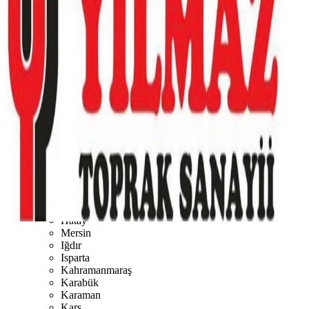
Burdur
Bursa
Çanakkale
Çankırı
Çorum
Denizli
Diyarbakır
Düzce
Edirne
Elazığ
Erzincan
Erzurum
Eskişehir
Gaziantep
Giresun
Gümüşhane
Hakkari
Hatay
Mersin
Iğdır
Isparta
Kahramanmaraş
Karabük
Karaman
Kars