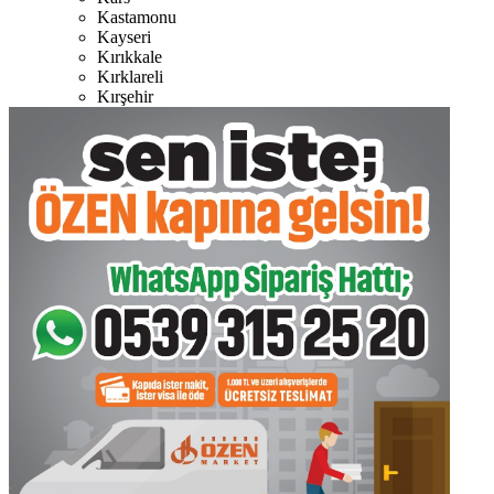
Kastamonu
Kayseri
Kırıkkale
Kırklareli
Kırşehir
Kilis
Kocaeli
Konya
Kütahya
Malatya
Manisa
Mardin
Muğla
Muş
Nevşehir
Niğde
Ordu
Osmaniye
Rize
Sakarya
Samsun
Siirt
Sinop
Sivas
Şanlıurfa