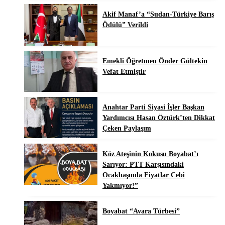
Akif Manaf’a “Sudan-Türkiye Barış
Ödülü” Verildi
Emekli Öğretmen Ônder Gültekin
Vefat Etmiştir
Anahtar Parti Siyasi İşler Başkan
Yardımcısı Hasan Öztürk’ten Dikkat
Çeken Paylaşım
Köz Ateşinin Kokusu Boyabat’ı
Sarıyor: PTT Karşısındaki
Ocakbaşında Fiyatlar Cebi
Yakmıyor!”
Boyabat “Avara Türbesi”