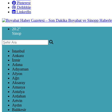
Pinterest
Dribbble
LinkedIn
20.2
°
Sinop
İstanbul
Ankara
İzmir
Adana
Adıyaman
Afyon
Ağrı
Aksaray
Amasya
Antalya
Ardahan
Artvin
Aydın
Balıkesir