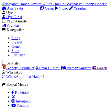
Ana Sayfa
Arama
Galeri
Video
Yazarlar
Üyelik
Üye Girişi
Yayın/Gazete
Yayınlar
Kategoriler
Sinop
Siyaset
Genel
Spor
Servisler
Servisler
Nöbetçi Eczaneler
Hava Durumu
Namaz Vakitleri
Gazete
WhatsApp
WhatsApp İhbar Hattı
Sosyal Medya
Facebook
Instagram
Youtube