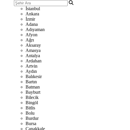
İstanbul
Ankara
İzmir
Adana
Adıyaman
Afyon
Ağrı
Aksaray
Amasya
Antalya
Ardahan
Artvin
Aydın
Balıkesir
Bartın
Batman
Bayburt
Bilecik
Bingöl
Bitlis
Bolu
Burdur
Bursa
Çanakkale