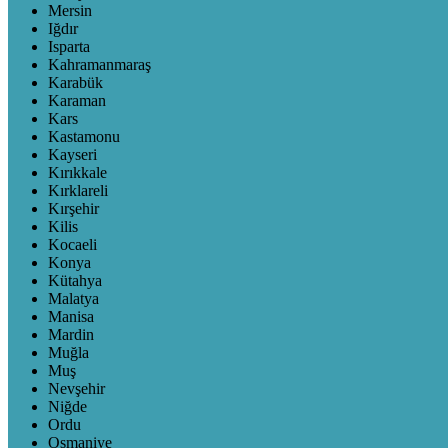
Mersin
Iğdır
Isparta
Kahramanmaraş
Karabük
Karaman
Kars
Kastamonu
Kayseri
Kırıkkale
Kırklareli
Kırşehir
Kilis
Kocaeli
Konya
Kütahya
Malatya
Manisa
Mardin
Muğla
Muş
Nevşehir
Niğde
Ordu
Osmaniye