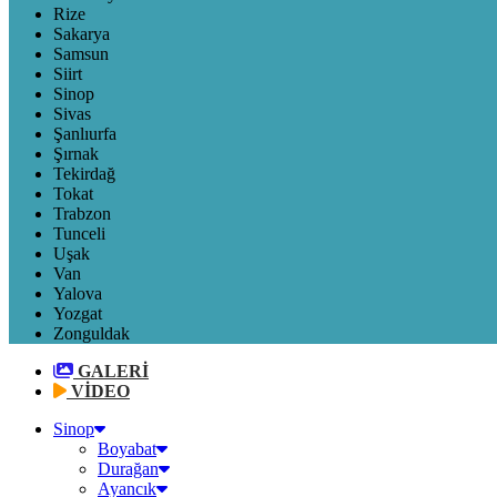
Rize
Sakarya
Samsun
Siirt
Sinop
Sivas
Şanlıurfa
Şırnak
Tekirdağ
Tokat
Trabzon
Tunceli
Uşak
Van
Yalova
Yozgat
Zonguldak
GALERİ
VİDEO
Sinop
Boyabat
Durağan
Ayancık