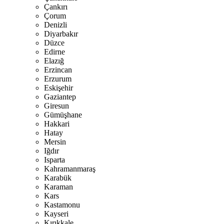
Çankırı
Çorum
Denizli
Diyarbakır
Düzce
Edirne
Elazığ
Erzincan
Erzurum
Eskişehir
Gaziantep
Giresun
Gümüşhane
Hakkari
Hatay
Mersin
Iğdır
Isparta
Kahramanmaraş
Karabük
Karaman
Kars
Kastamonu
Kayseri
Kırıkkale