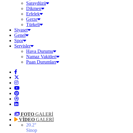
Saraydüzü
Dikmen
Erfelek
Gerze
Türkeli
Siyaset
Genel
Spor
Servisler
Hava Durumu
Namaz Vakitleri
Puan Durumları
FOTO
GALERİ
VİDEO
GALERİ
20.2
°
Sinop