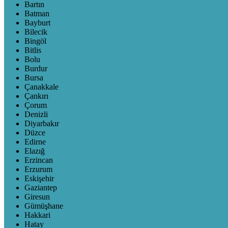
Bartın
Batman
Bayburt
Bilecik
Bingöl
Bitlis
Bolu
Burdur
Bursa
Çanakkale
Çankırı
Çorum
Denizli
Diyarbakır
Düzce
Edirne
Elazığ
Erzincan
Erzurum
Eskişehir
Gaziantep
Giresun
Gümüşhane
Hakkari
Hatay