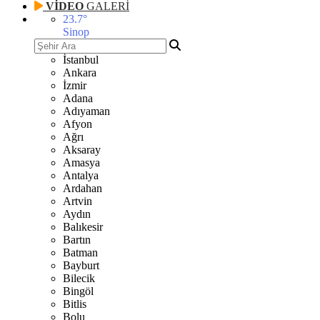
VİDEO
GALERİ
23.7
°
Sinop
İstanbul
Ankara
İzmir
Adana
Adıyaman
Afyon
Ağrı
Aksaray
Amasya
Antalya
Ardahan
Artvin
Aydın
Balıkesir
Bartın
Batman
Bayburt
Bilecik
Bingöl
Bitlis
Bolu