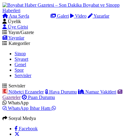
Ana Sayfa
Arama
Galeri
Video
Yazarlar
Üyelik
Üye Girişi
Yayın/Gazete
Yayınlar
Kategoriler
Sinop
Siyaset
Genel
Spor
Servisler
Servisler
Nöbetçi Eczaneler
Hava Durumu
Namaz Vakitleri
Gazeteler
Puan Durumu
WhatsApp
WhatsApp İhbar Hattı
Sosyal Medya
Facebook