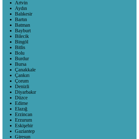
Artvin
Aydın
Balıkesir
Bartın
Batman
Bayburt
Bilecik
Bingöl
Bitlis
Bolu
Burdur
Bursa
Çanakkale
Çankırı
Çorum
Denizli
Diyarbakır
Düzce
Edirne
Elazığ
Erzincan
Erzurum
Eskişehir
Gaziantep
Giresun