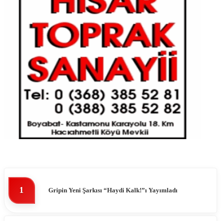
1
Gripin Yeni Şarkısı “Haydi Kalk!”ı Yayımladı