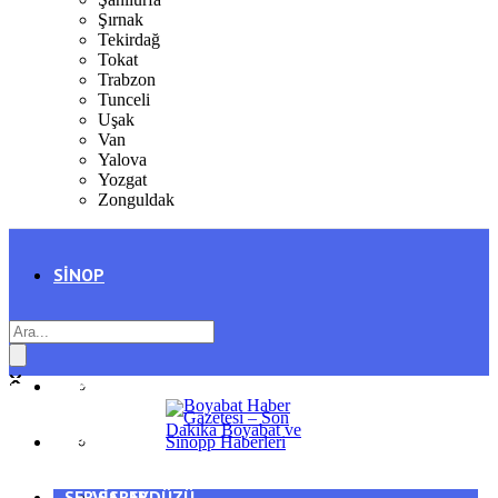
Şırnak
Tekirdağ
Tokat
Trabzon
Tunceli
Uşak
Van
Yalova
Yozgat
Zonguldak
SINOP
SIYASET
BOYABAT
GENEL
DURAĞAN
SPOR
AYANCIK
SERVISLER
SARAYDÜZÜ