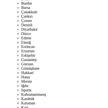
Burdur
Bursa
Çanakkale
Çankırı
Çorum
Denizli
Diyarbakır
Düzce
Edirne
Elazığ
Erzincan
Erzurum
Eskişehir
Gaziantep
Giresun
Gümüşhane
Hakkari
Hatay
Mersin
Iğdır
Isparta
Kahramanmaraş
Karabük
Karaman
Kars