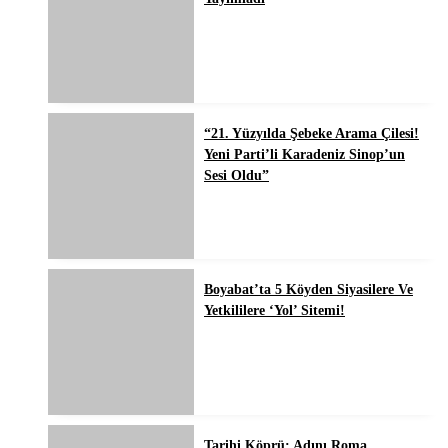
“21. Yüzyılda Şebeke Arama Çilesi!
Yeni Parti’li Karadeniz Sinop’un
Sesi Oldu”
Boyabat’ta 5 Köyden Siyasilere Ve
Yetkililere ‘Yol’ Sitemi!
Tarihi Köprü: Adını Roma