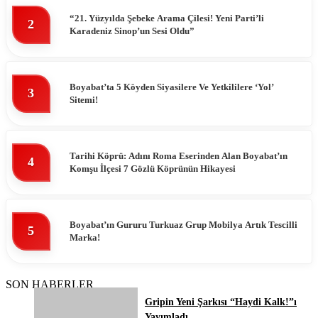
“21. Yüzyılda Şebeke Arama Çilesi! Yeni Parti’li
2
Karadeniz Sinop’un Sesi Oldu”
Boyabat’ta 5 Köyden Siyasilere Ve Yetkililere ‘Yol’
3
Sitemi!
Tarihi Köprü: Adını Roma Eserinden Alan Boyabat’ın
4
Komşu İlçesi 7 Gözlü Köprünün Hikayesi
Boyabat’ın Gururu Turkuaz Grup Mobilya Artık Tescilli
5
Marka!
SON HABERLER
Gripin Yeni Şarkısı “Haydi Kalk!”ı
Yayımladı