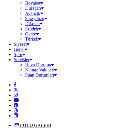
Boyabat
Durağan
Ayancık
Saraydüzü
Dikmen
Erfelek
Gerze
Türkeli
Siyaset
Genel
Spor
Servisler
Hava Durumu
Namaz Vakitleri
Puan Durumları
FOTO
GALERİ