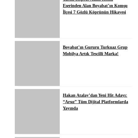
Eserinden Alan Boyabat’ın Komşu
İlçesi 7 Gözlü Köprünün Hikayesi
Boyabat’ın Gururu Turkuaz Grup
Mobilya Artık Tescilli Marka!
Hakan Atalay’dan Yeni Hit Adayı:
“Arsız” Tüm Dijital Platformlarda
Yayında