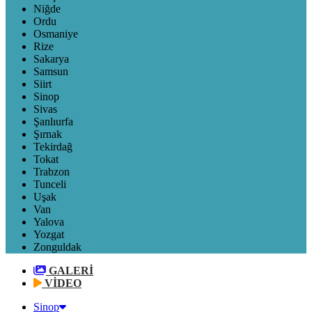
Niğde
Ordu
Osmaniye
Rize
Sakarya
Samsun
Siirt
Sinop
Sivas
Şanlıurfa
Şırnak
Tekirdağ
Tokat
Trabzon
Tunceli
Uşak
Van
Yalova
Yozgat
Zonguldak
GALERİ
VİDEO
Sinop