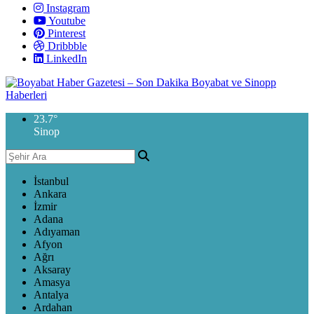
Instagram
Youtube
Pinterest
Dribbble
LinkedIn
23.7
°
Sinop
İstanbul
Ankara
İzmir
Adana
Adıyaman
Afyon
Ağrı
Aksaray
Amasya
Antalya
Ardahan