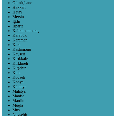
Gümüşhane
Hakkari
Hatay
Mersin
Iğdır
Isparta
Kahramanmaraş
Karabük
Karaman
Kars
Kastamonu
Kayseri
Kırıkkale
Kırklareli
Kırşehir
Kilis
Kocaeli
Konya
Kütahya
Malatya
Manisa
Mardin
Muğla
Muş
Nevşehir