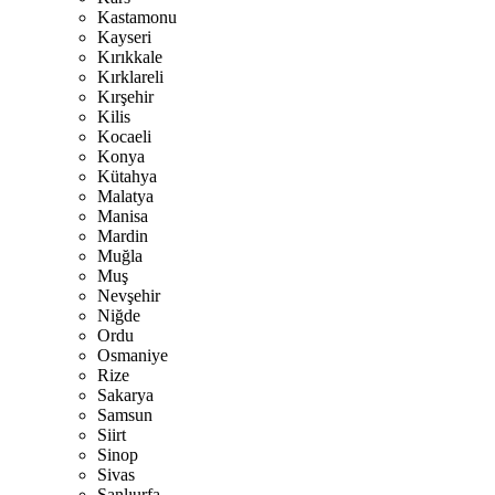
Kastamonu
Kayseri
Kırıkkale
Kırklareli
Kırşehir
Kilis
Kocaeli
Konya
Kütahya
Malatya
Manisa
Mardin
Muğla
Muş
Nevşehir
Niğde
Ordu
Osmaniye
Rize
Sakarya
Samsun
Siirt
Sinop
Sivas
Şanlıurfa