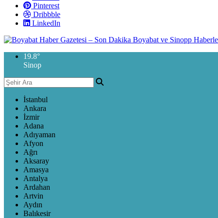
Pinterest
Dribbble
LinkedIn
19.8
°
Sinop
İstanbul
Ankara
İzmir
Adana
Adıyaman
Afyon
Ağrı
Aksaray
Amasya
Antalya
Ardahan
Artvin
Aydın
Balıkesir