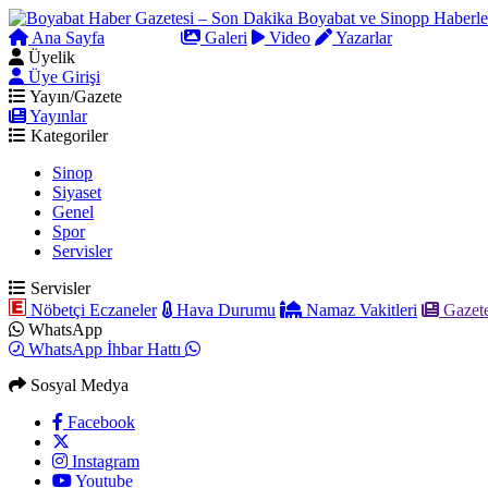
Ana Sayfa
Arama
Galeri
Video
Yazarlar
Üyelik
Üye Girişi
Yayın/Gazete
Yayınlar
Kategoriler
Sinop
Siyaset
Genel
Spor
Servisler
Servisler
Nöbetçi Eczaneler
Hava Durumu
Namaz Vakitleri
Gazete
WhatsApp
WhatsApp İhbar Hattı
Sosyal Medya
Facebook
Instagram
Youtube