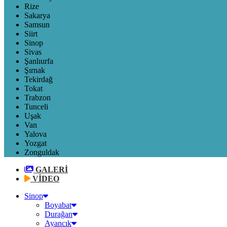
Rize
Sakarya
Samsun
Siirt
Sinop
Sivas
Şanlıurfa
Şırnak
Tekirdağ
Tokat
Trabzon
Tunceli
Uşak
Van
Yalova
Yozgat
Zonguldak
GALERİ
VİDEO
Sinop
Boyabat
Durağan
Ayancık