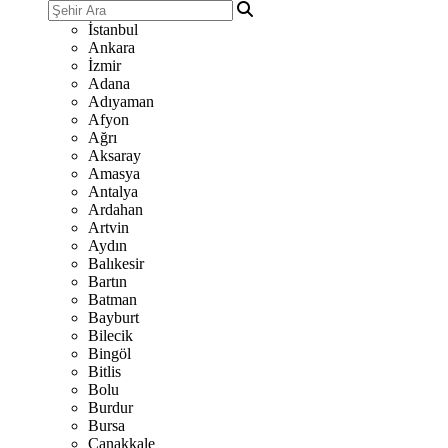
İstanbul
Ankara
İzmir
Adana
Adıyaman
Afyon
Ağrı
Aksaray
Amasya
Antalya
Ardahan
Artvin
Aydın
Balıkesir
Bartın
Batman
Bayburt
Bilecik
Bingöl
Bitlis
Bolu
Burdur
Bursa
Çanakkale