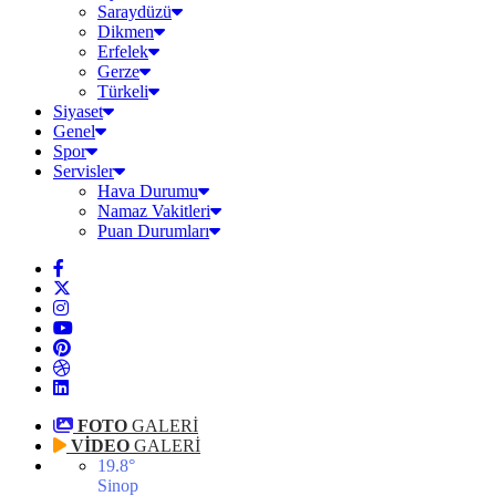
Saraydüzü
Dikmen
Erfelek
Gerze
Türkeli
Siyaset
Genel
Spor
Servisler
Hava Durumu
Namaz Vakitleri
Puan Durumları
FOTO
GALERİ
VİDEO
GALERİ
19.8
°
Sinop