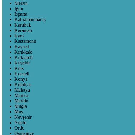
Mersin
Iğdır
Isparta
Kahramanmaraş
Karabük
Karaman
Kars
Kastamonu
Kayseri
Kırıkkale
Kırklareli
Kırşehir
Kilis
Kocaeli
Konya
Kütahya
Malatya
Manisa
Mardin
Muğla
Muş
Nevşehir
Niğde
Ordu
Osmaniye