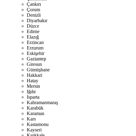
Çankırı
Çorum
Denizli
Diyarbakır
Düzce
Edirne
Elazığ
Erzincan
Erzurum
Eskişehir
Gaziantep
Giresun
Gümüşhane
Hakkari
Hatay
Mersin
Iğdır
Isparta
Kahramanmaraş
Karabük
Karaman
Kars
Kastamonu
Kayseri
Kırıkkale