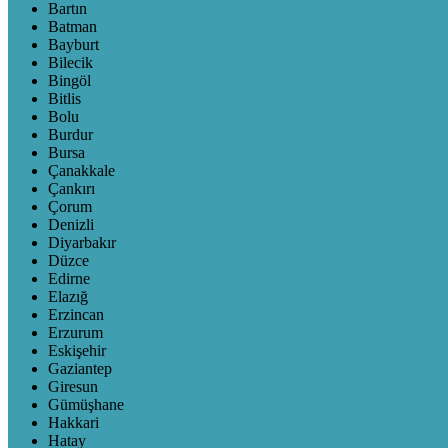
Bartın
Batman
Bayburt
Bilecik
Bingöl
Bitlis
Bolu
Burdur
Bursa
Çanakkale
Çankırı
Çorum
Denizli
Diyarbakır
Düzce
Edirne
Elazığ
Erzincan
Erzurum
Eskişehir
Gaziantep
Giresun
Gümüşhane
Hakkari
Hatay