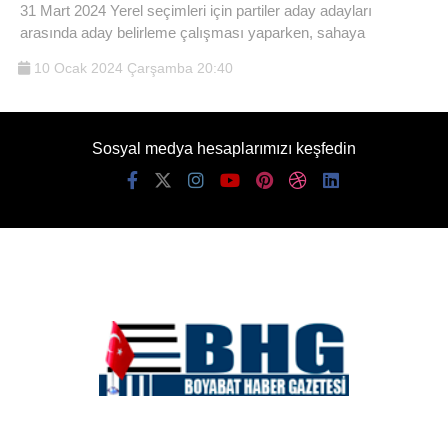
31 Mart 2024 Yerel seçimleri için partiler aday adayları
arasında aday belirleme çalışması yaparken, sahaya
10 Ocak 2024 Çarşamba 20:40
Sosyal medya hesaplarımızı keşfedin