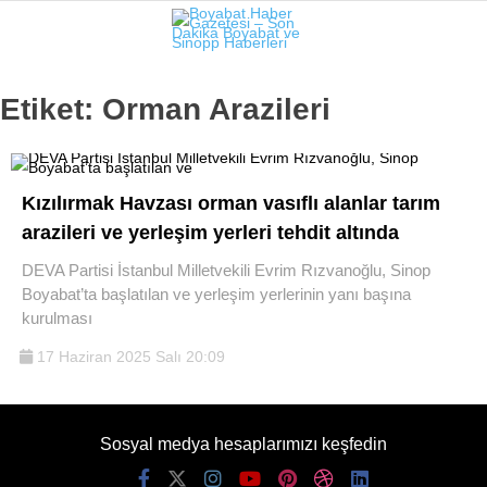
20.2
°
SINOP
Etiket:
Orman Arazileri
GALERİ
VİDEO
SINOP
Kızılırmak Havzası orman vasıflı alanlar tarım
SIYASET
arazileri ve yerleşim yerleri tehdit altında
GENEL
DEVA Partisi İstanbul Milletvekili Evrim Rızvanoğlu, Sinop
Boyabat’ta başlatılan ve yerleşim yerlerinin yanı başına
SPOR
kurulması
SERVISLER
17 Haziran 2025 Salı 20:09
Sosyal medya hesaplarımızı keşfedin