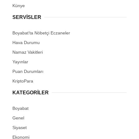
Youtube
Künye
SERVISLER
Pinterest
Boyabat’ta Nöbetçi Eczaneler
Dribbble
Hava Durumu
Namaz Vakitleri
LinkedIn
Yayınlar
Puan Durumları
KriptoPara
KATEGORILER
Boyabat
Genel
Siyaset
Ekonomi