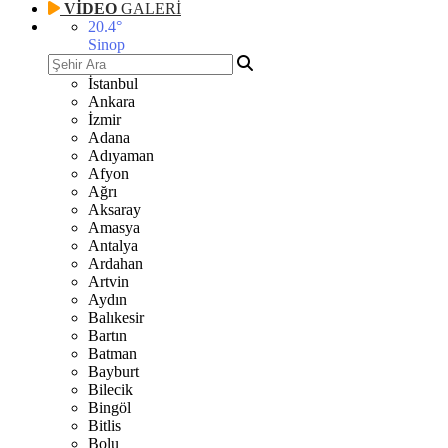
VİDEO
GALERİ
20.4
°
Sinop
İstanbul
Ankara
İzmir
Adana
Adıyaman
Afyon
Ağrı
Aksaray
Amasya
Antalya
Ardahan
Artvin
Aydın
Balıkesir
Bartın
Batman
Bayburt
Bilecik
Bingöl
Bitlis
Bolu