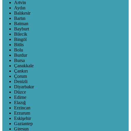
Artvin
Aydın
Balıkesir
Bartın
Batman
Bayburt
Bilecik
Bingöl
Bitlis
Bolu
Burdur
Bursa
Çanakkale
Çankırı
Çorum
Denizli
Diyarbakır
Düzce
Edirne
Elazığ
Erzincan
Erzurum
Eskişehir
Gaziantep
Giresun