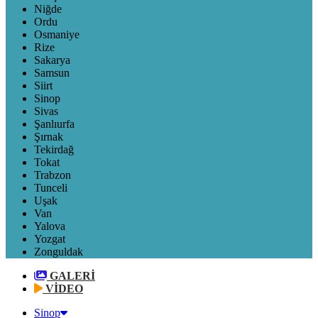
Niğde
Ordu
Osmaniye
Rize
Sakarya
Samsun
Siirt
Sinop
Sivas
Şanlıurfa
Şırnak
Tekirdağ
Tokat
Trabzon
Tunceli
Uşak
Van
Yalova
Yozgat
Zonguldak
GALERİ
VİDEO
Sinop