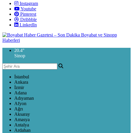
Instagram
Youtube
Pinterest
Dribbble
LinkedIn
20.4
°
Sinop
İstanbul
Ankara
İzmir
Adana
Adıyaman
Afyon
Ağrı
Aksaray
Amasya
Antalya
Ardahan