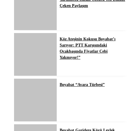
Çeken Paylaşım
Köz Ateşinin Kokusu Boyabat’ı
Sarıyor: PTT Karşısındaki
Ocakbaşında Fiyatlar Cebi
Yakmıyor!”
Boyabat “Avara Türbesi”
Boyabat Gazidere Köyü Leylek