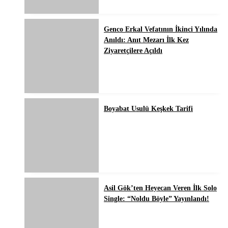
Genco Erkal Vefatının İkinci Yılında
Anıldı: Anıt Mezarı İlk Kez
Ziyaretçilere Açıldı
Boyabat Usulü Keşkek Tarifi
Asil Gök’ten Heyecan Veren İlk Solo
Single: “Noldu Böyle” Yayınlandı!