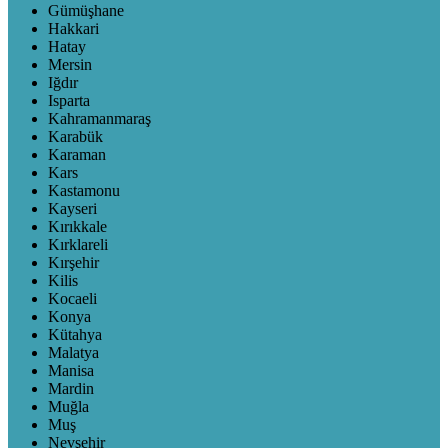
Gümüşhane
Hakkari
Hatay
Mersin
Iğdır
Isparta
Kahramanmaraş
Karabük
Karaman
Kars
Kastamonu
Kayseri
Kırıkkale
Kırklareli
Kırşehir
Kilis
Kocaeli
Konya
Kütahya
Malatya
Manisa
Mardin
Muğla
Muş
Nevşehir