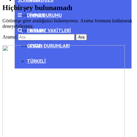
Hiçbirşey bulunamadı
DIKMEN
HAVA DURUMU
Görünüşe göre aradığınızı bulamıyoruz. Arama formunu kullanarak
deneyebilirsiniz.
ERFELEK
NAMAZ VAKITLERI
Arama:
GERZE
PUAN DURUMLARI
TÜRKELI