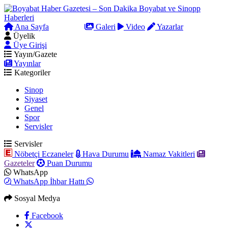
Ana Sayfa
Arama
Galeri
Video
Yazarlar
Üyelik
Üye Girişi
Yayın/Gazete
Yayınlar
Kategoriler
Sinop
Siyaset
Genel
Spor
Servisler
Servisler
Nöbetçi Eczaneler
Hava Durumu
Namaz Vakitleri
Gazeteler
Puan Durumu
WhatsApp
WhatsApp İhbar Hattı
Sosyal Medya
Facebook