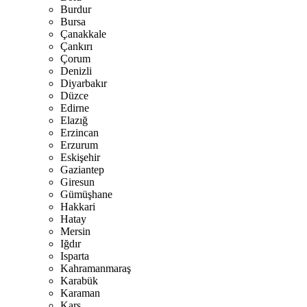
Burdur
Bursa
Çanakkale
Çankırı
Çorum
Denizli
Diyarbakır
Düzce
Edirne
Elazığ
Erzincan
Erzurum
Eskişehir
Gaziantep
Giresun
Gümüşhane
Hakkari
Hatay
Mersin
Iğdır
Isparta
Kahramanmaraş
Karabük
Karaman
Kars