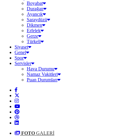
Boyabat
Durağan
Ayancık
Saraydüzü
Dikmen
Erfelek
Gerze
Türkeli
Siyaset
Genel
Spor
Servisler
Hava Durumu
Namaz Vakitleri
Puan Durumları
FOTO
GALERİ