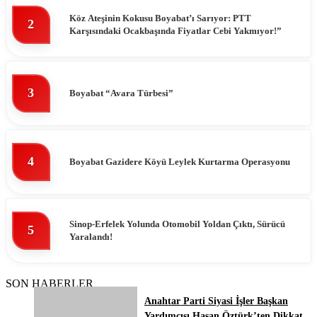
Köz Ateşinin Kokusu Boyabat’ı Sarıyor: PTT
2
Karşısındaki Ocakbaşında Fiyatlar Cebi Yakmıyor!”
3
Boyabat “Avara Türbesi”
4
Boyabat Gazidere Köyü Leylek Kurtarma Operasyonu
Sinop-Erfelek Yolunda Otomobil Yoldan Çıktı, Sürücü
5
Yaralandı!
SON HABERLER
Anahtar Parti Siyasi İşler Başkan
Yardımcısı Hasan Öztürk’ten Dikkat