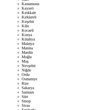
Kastamonu
Kayseri
Kırıkkale
Kırklareli
Kırşehir
Kilis
Kocaeli
Konya
Kütahya
Malatya
Manisa
Mardin
Muğla
Muş
Nevşehir
Niğde
Ordu
Osmaniye
Rize
Sakarya
Samsun
Siirt
Sinop
Sivas
Şanlıurfa