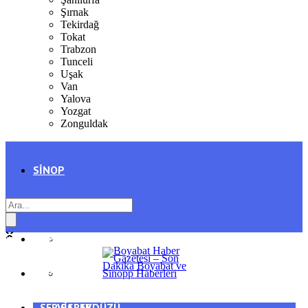
Şırnak
Tekirdağ
Tokat
Trabzon
Tunceli
Uşak
Van
Yalova
Yozgat
Zonguldak
SINOP
SIYASET
BOYABAT
GENEL
DURAĞAN
SPOR
AYANCIK
SERVISLER
SARAYDÜZÜ