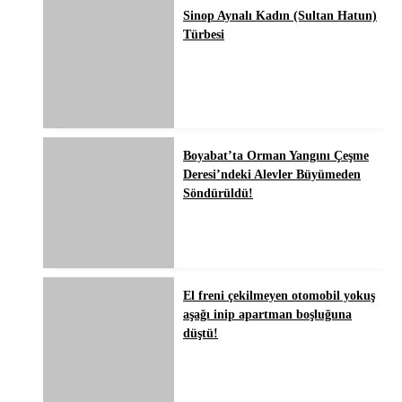
Sinop Aynalı Kadın (Sultan Hatun)
Türbesi
Boyabat’ta Orman Yangını Çeşme
Deresi’ndeki Alevler Büyümeden
Söndürüldü!
El freni çekilmeyen otomobil yokuş
aşağı inip apartman boşluğuna
düştü!