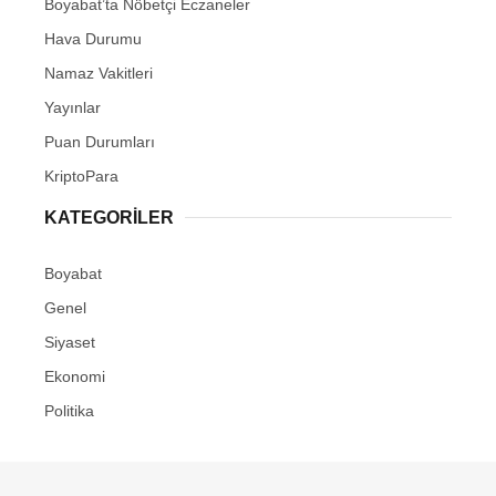
Boyabat’ta Nöbetçi Eczaneler
Youtube
Hava Durumu
Pinterest
Namaz Vakitleri
Yayınlar
Dribbble
Puan Durumları
KriptoPara
LinkedIn
KATEGORILER
Boyabat
Genel
Siyaset
Ekonomi
Politika