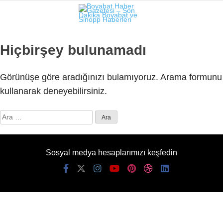
26.3
°
SINOP
Hiçbirşey bulunamadı
GALERİ
VİDEO
Görünüşe göre aradığınızı bulamıyoruz. Arama formunu
SINOP
kullanarak deneyebilirsiniz.
SIYASET
Arama:
GENEL
SPOR
Sosyal medya hesaplarımızı keşfedin
SERVISLER