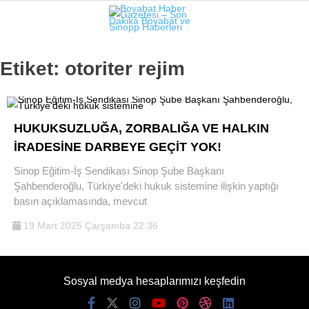
Etiket:
otoriter rejim
HUKUKSUZLUĞA, ZORBALIĞA VE HALKIN
İRADESİNE DARBEYE GEÇİT YOK!
Sinop Eğitim-İş Sendikası Sinop Şube Başkanı
Şahbenderoğlu, Türkiye'deki hukuk sistemine ilişkin yaptığı
basın açıklamasında, mevcut
19 Mart 2025 Çarşamba 22:36
Sosyal medya hesaplarımızı keşfedin