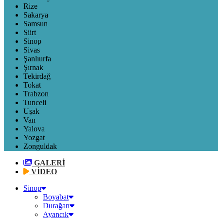
Rize
Sakarya
Samsun
Siirt
Sinop
Sivas
Şanlıurfa
Şırnak
Tekirdağ
Tokat
Trabzon
Tunceli
Uşak
Van
Yalova
Yozgat
Zonguldak
GALERİ
VİDEO
Sinop
Boyabat
Durağan
Ayancık