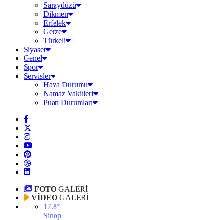
Saraydüzü
Dikmen
Erfelek
Gerze
Türkeli
Siyaset
Genel
Spor
Servisler
Hava Durumu
Namaz Vakitleri
Puan Durumları
FOTO
GALERİ
VİDEO
GALERİ
17.8
°
Sinop