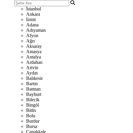
İstanbul
Ankara
İzmir
Adana
Adıyaman
Afyon
Ağrı
Aksaray
Amasya
Antalya
Ardahan
Artvin
Aydın
Balıkesir
Bartın
Batman
Bayburt
Bilecik
Bingöl
Bitlis
Bolu
Burdur
Bursa
Çanakkale