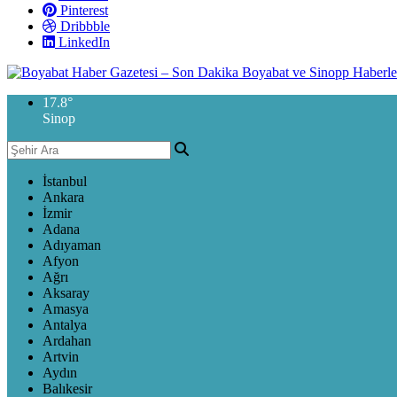
Pinterest
Dribbble
LinkedIn
17.8
°
Sinop
İstanbul
Ankara
İzmir
Adana
Adıyaman
Afyon
Ağrı
Aksaray
Amasya
Antalya
Ardahan
Artvin
Aydın
Balıkesir