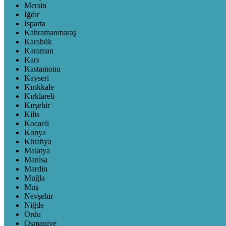
Mersin
Iğdır
Isparta
Kahramanmaraş
Karabük
Karaman
Kars
Kastamonu
Kayseri
Kırıkkale
Kırklareli
Kırşehir
Kilis
Kocaeli
Konya
Kütahya
Malatya
Manisa
Mardin
Muğla
Muş
Nevşehir
Niğde
Ordu
Osmaniye