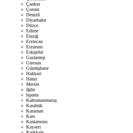
Çankırı
Çorum
Denizli
Diyarbakır
Düzce
Edirne
Elazığ
Erzincan
Erzurum
Eskişehir
Gaziantep
Giresun
Gümüşhane
Hakkari
Hatay
Mersin
Iğdır
Isparta
Kahramanmaraş
Karabük
Karaman
Kars
Kastamonu
Kayseri
Kırıkkale