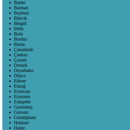
Bartın
Batman
Bayburt
Bilecik
Bingöl
Bitlis
Bolu
Burdur
Bursa
Çanakkale
Çankırı
Çorum
Denizli
Diyarbakır
Düzce
Edirne
Elazığ
Erzincan
Erzurum
Eskişehir
Gaziantep
Giresun
Gümüşhane
Hakkari
Hatay