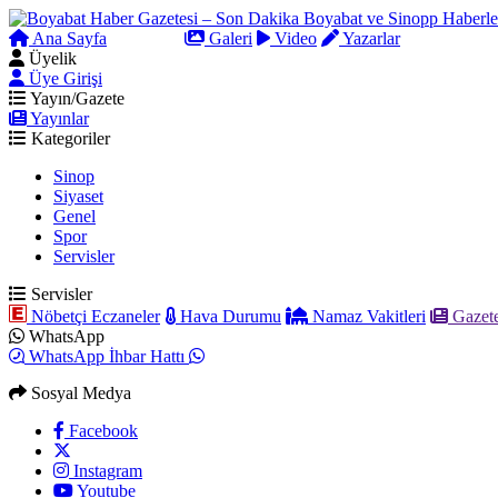
Ana Sayfa
Arama
Galeri
Video
Yazarlar
Üyelik
Üye Girişi
Yayın/Gazete
Yayınlar
Kategoriler
Sinop
Siyaset
Genel
Spor
Servisler
Servisler
Nöbetçi Eczaneler
Hava Durumu
Namaz Vakitleri
Gazete
WhatsApp
WhatsApp İhbar Hattı
Sosyal Medya
Facebook
Instagram
Youtube