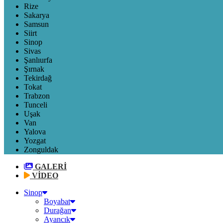
Rize
Sakarya
Samsun
Siirt
Sinop
Sivas
Şanlıurfa
Şırnak
Tekirdağ
Tokat
Trabzon
Tunceli
Uşak
Van
Yalova
Yozgat
Zonguldak
GALERİ
VİDEO
Sinop
Boyabat
Durağan
Ayancık