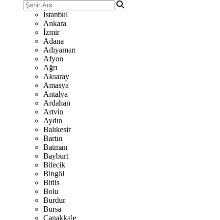
İstanbul
Ankara
İzmir
Adana
Adıyaman
Afyon
Ağrı
Aksaray
Amasya
Antalya
Ardahan
Artvin
Aydın
Balıkesir
Bartın
Batman
Bayburt
Bilecik
Bingöl
Bitlis
Bolu
Burdur
Bursa
Çanakkale