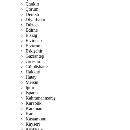
Çankırı
Çorum
Denizli
Diyarbakır
Düzce
Edirne
Elazığ
Erzincan
Erzurum
Eskişehir
Gaziantep
Giresun
Gümüşhane
Hakkari
Hatay
Mersin
Iğdır
Isparta
Kahramanmaraş
Karabük
Karaman
Kars
Kastamonu
Kayseri
Kırıkkale