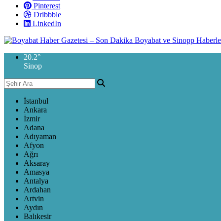
Pinterest
Dribbble
LinkedIn
20.2
°
Sinop
İstanbul
Ankara
İzmir
Adana
Adıyaman
Afyon
Ağrı
Aksaray
Amasya
Antalya
Ardahan
Artvin
Aydın
Balıkesir