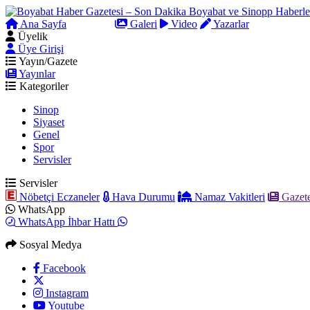
Ana Sayfa
Arama
Galeri
Video
Yazarlar
Üyelik
Üye Girişi
Yayın/Gazete
Yayınlar
Kategoriler
Sinop
Siyaset
Genel
Spor
Servisler
Servisler
Nöbetçi Eczaneler
Hava Durumu
Namaz Vakitleri
Gazete
WhatsApp
WhatsApp İhbar Hattı
Sosyal Medya
Facebook
Instagram
Youtube