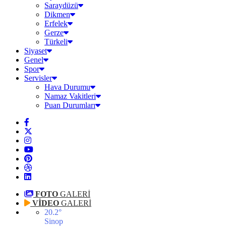
Saraydüzü
Dikmen
Erfelek
Gerze
Türkeli
Siyaset
Genel
Spor
Servisler
Hava Durumu
Namaz Vakitleri
Puan Durumları
FOTO
GALERİ
VİDEO
GALERİ
20.2
°
Sinop