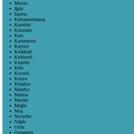
Mersin
Iğdır
Isparta
Kahramanmaraş
Karabük
Karaman
Kars
Kastamonu
Kayseri
Kırıkkale
Kırklareli
Kırşehir
Kilis
Kocaeli
Konya
Kütahya
Malatya
Manisa
Mardin
Muğla
Muş
Nevşehir
Niğde
Ordu
Osmaniye