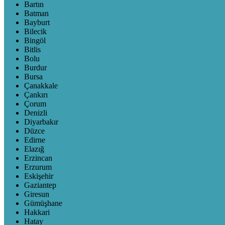
Bartın
Batman
Bayburt
Bilecik
Bingöl
Bitlis
Bolu
Burdur
Bursa
Çanakkale
Çankırı
Çorum
Denizli
Diyarbakır
Düzce
Edirne
Elazığ
Erzincan
Erzurum
Eskişehir
Gaziantep
Giresun
Gümüşhane
Hakkari
Hatay