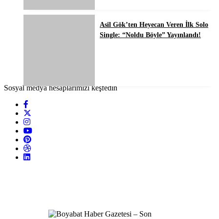
Asil Gök’ten Heyecan Veren İlk Solo
Single: “Noldu Böyle” Yayınlandı!
Sosyal medya hesaplarımızı keşfedin