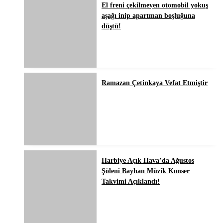
El freni çekilmeyen otomobil yokuş
aşağı inip apartman boşluğuna
düştü!
Ramazan Çetinkaya Vefat Etmiştir
Harbiye Açık Hava’da Ağustos
Şöleni Bayhan Müzik Konser
Takvimi Açıklandı!