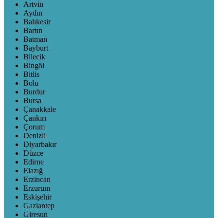
Artvin
Aydın
Balıkesir
Bartın
Batman
Bayburt
Bilecik
Bingöl
Bitlis
Bolu
Burdur
Bursa
Çanakkale
Çankırı
Çorum
Denizli
Diyarbakır
Düzce
Edirne
Elazığ
Erzincan
Erzurum
Eskişehir
Gaziantep
Giresun