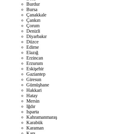
Burdur
Bursa
Çanakkale
Çankırı
Çorum
Denizli
Diyarbakır
Düzce
Edirne
Elazığ
Erzincan
Erzurum
Eskişehir
Gaziantep
Giresun
Gümüşhane
Hakkari
Hatay
Mersin
Iğdır
Isparta
Kahramanmaraş
Karabük
Karaman
Kars