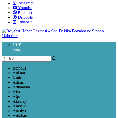
Instagram
Youtube
Pinterest
Dribbble
LinkedIn
19.9
°
Sinop
İstanbul
Ankara
İzmir
Adana
Adıyaman
Afyon
Ağrı
Aksaray
Amasya
Antalya
Ardahan