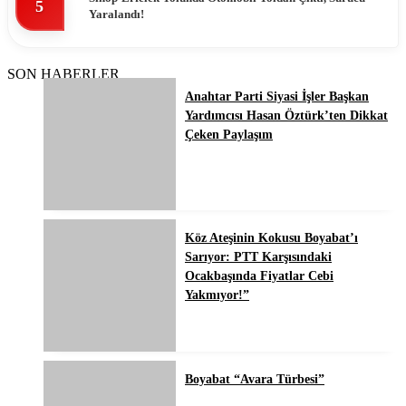
5
Yaralandı!
SON HABERLER
Anahtar Parti Siyasi İşler Başkan
Yardımcısı Hasan Öztürk’ten Dikkat
Çeken Paylaşım
Köz Ateşinin Kokusu Boyabat’ı
Sarıyor: PTT Karşısındaki
Ocakbaşında Fiyatlar Cebi
Yakmıyor!”
Boyabat “Avara Türbesi”