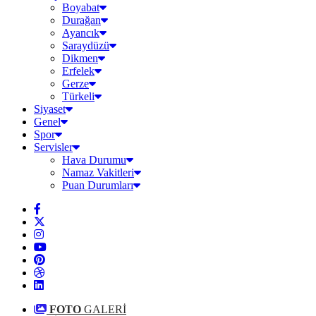
Boyabat
Durağan
Ayancık
Saraydüzü
Dikmen
Erfelek
Gerze
Türkeli
Siyaset
Genel
Spor
Servisler
Hava Durumu
Namaz Vakitleri
Puan Durumları
FOTO
GALERİ