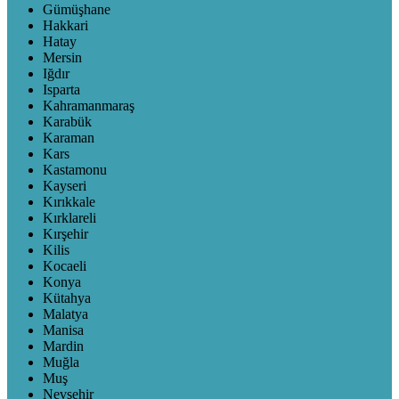
Gümüşhane
Hakkari
Hatay
Mersin
Iğdır
Isparta
Kahramanmaraş
Karabük
Karaman
Kars
Kastamonu
Kayseri
Kırıkkale
Kırklareli
Kırşehir
Kilis
Kocaeli
Konya
Kütahya
Malatya
Manisa
Mardin
Muğla
Muş
Nevşehir