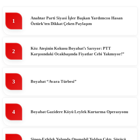
Anahtar Parti Siyasi İşler Başkan Yardımcısı Hasan
1
Öztürk’ten Dikkat Çeken Paylaşım
Köz Ateşinin Kokusu Boyabat’ı Sarıyor: PTT
2
Karşısındaki Ocakbaşında Fiyatlar Cebi Yakmıyor!”
3
Boyabat “Avara Türbesi”
4
Boyabat Gazidere Köyü Leylek Kurtarma Operasyonu
Sinop-Erfelek Yolunda Otomobil Yoldan Çıktı, Sürücü