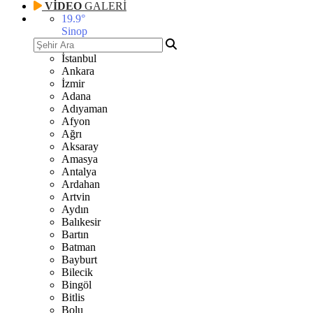
VİDEO
GALERİ
19.9
°
Sinop
İstanbul
Ankara
İzmir
Adana
Adıyaman
Afyon
Ağrı
Aksaray
Amasya
Antalya
Ardahan
Artvin
Aydın
Balıkesir
Bartın
Batman
Bayburt
Bilecik
Bingöl
Bitlis
Bolu