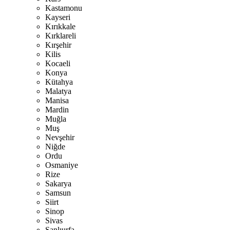
Kastamonu
Kayseri
Kırıkkale
Kırklareli
Kırşehir
Kilis
Kocaeli
Konya
Kütahya
Malatya
Manisa
Mardin
Muğla
Muş
Nevşehir
Niğde
Ordu
Osmaniye
Rize
Sakarya
Samsun
Siirt
Sinop
Sivas
Şanlıurfa