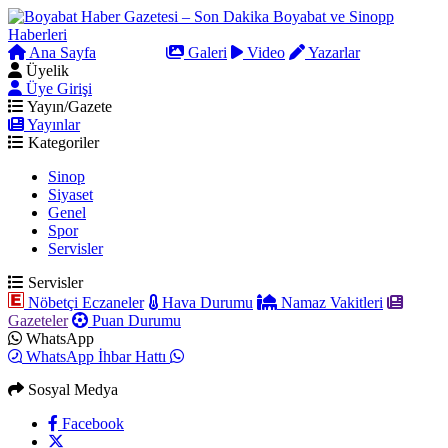
Ana Sayfa
Arama
Galeri
Video
Yazarlar
Üyelik
Üye Girişi
Yayın/Gazete
Yayınlar
Kategoriler
Sinop
Siyaset
Genel
Spor
Servisler
Servisler
Nöbetçi Eczaneler
Hava Durumu
Namaz Vakitleri
Gazeteler
Puan Durumu
WhatsApp
WhatsApp İhbar Hattı
Sosyal Medya
Facebook