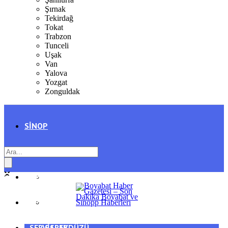
Şırnak
Tekirdağ
Tokat
Trabzon
Tunceli
Uşak
Van
Yalova
Yozgat
Zonguldak
SINOP
SIYASET
BOYABAT
GENEL
DURAĞAN
SPOR
AYANCIK
SERVISLER
SARAYDÜZÜ