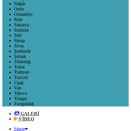
Niğde
Ordu
Osmaniye
Rize
Sakarya
Samsun
Siirt
Sinop
Sivas
Şanlıurfa
Şırnak
Tekirdağ
Tokat
Trabzon
Tunceli
Uşak
Van
Yalova
Yozgat
Zonguldak
GALERİ
VİDEO
Sinop