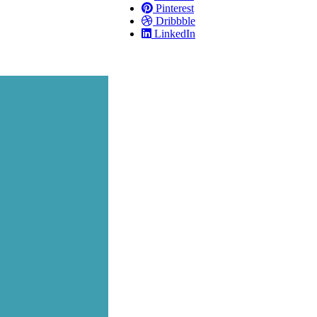
Pinterest
Dribbble
LinkedIn