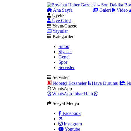
Ana Sayfa
Arama
Galeri
Video
Üyelik
Üye Girişi
Yayın/Gazete
Yayınlar
Kategoriler
Sinop
Siyaset
Genel
Spor
Servisler
Servisler
Nöbetçi Eczaneler
Hava Durumu
Na
WhatsApp
WhatsApp İhbar Hattı
Sosyal Medya
Facebook
Instagram
Youtube