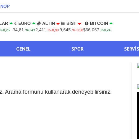
INOP
LAR
EURO
ALTIN
BİST
BITCOIN
34,81
2,411
9,645
$66.067
%0,25
%0,43
%-0,90
%-0,50
%0,24
GENEL
SPOR
SERVI
. Arama formunu kullanarak deneyebilirsiniz.