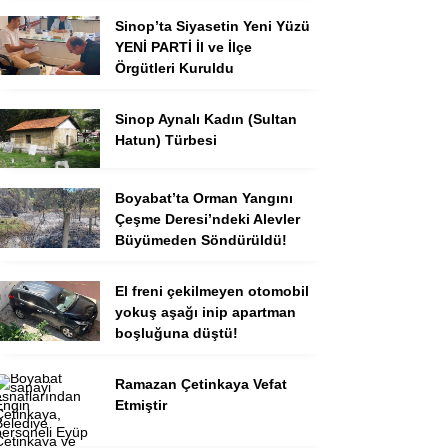
Sinop’ta Siyasetin Yeni Yüzü
YENİ PARTİ İl ve İlçe
Örgütleri Kuruldu
Sinop Aynalı Kadın (Sultan
Hatun) Türbesi
Boyabat’ta Orman Yangını
Çeşme Deresi’ndeki Alevler
Büyümeden Söndürüldü!
El freni çekilmeyen otomobil
yokuş aşağı inip apartman
boşluğuna düştü!
Ramazan Çetinkaya Vefat
Etmiştir