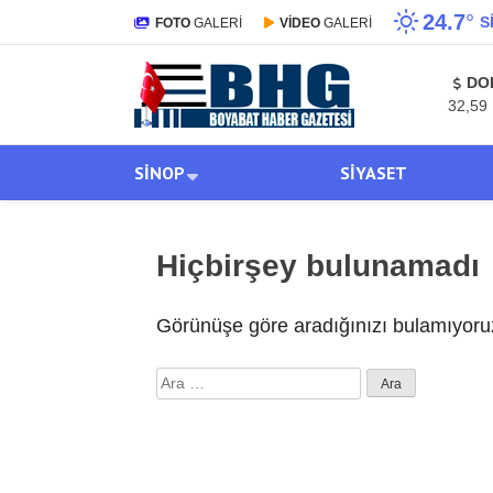
24.7
°
S
FOTO
GALERİ
VİDEO
GALERİ
DO
32,59
SINOP
SIYASET
Hiçbirşey bulunamadı
Görünüşe göre aradığınızı bulamıyoruz
Arama: