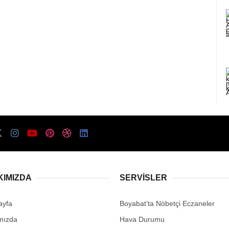
KIMIZDA
SERVISLER
ayfa
Boyabat’ta Nöbetçi Eczaneler
mızda
Hava Durumu