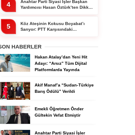
Anahtar Parti Siyasi İşler Başkan
4
Yardımcısı Hasan Öztürk’ten Dikkat
Çeken Paylaşım
Köz Ateşinin Kokusu Boyabat’ı
5
Sarıyor: PTT Karşısındaki
Ocakbaşında Fiyatlar Cebi
Yakmıyor!”
SON HABERLER
Hakan Atalay’dan Yeni Hit
Adayı: “Arsız” Tüm Dijital
Platformlarda Yayında
Akif Manaf’a “Sudan-Türkiye
Barış Ödülü” Verildi
Emekli Öğretmen Ônder
Gültekin Vefat Etmiştir
Anahtar Parti Siyasi İşler