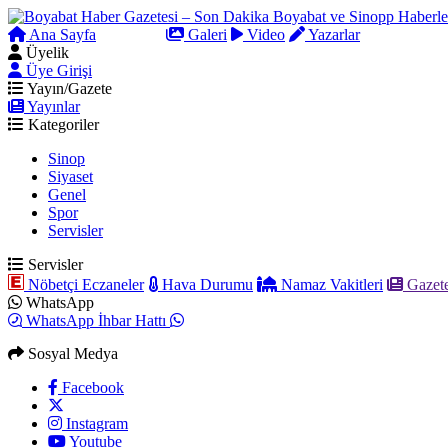
Ana Sayfa
Arama
Galeri
Video
Yazarlar
Üyelik
Üye Girişi
Yayın/Gazete
Yayınlar
Kategoriler
Sinop
Siyaset
Genel
Spor
Servisler
Servisler
Nöbetçi Eczaneler
Hava Durumu
Namaz Vakitleri
Gazete
WhatsApp
WhatsApp İhbar Hattı
Sosyal Medya
Facebook
Instagram
Youtube