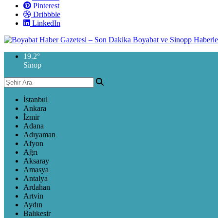
Pinterest
Dribbble
LinkedIn
19.2
°
Sinop
İstanbul
Ankara
İzmir
Adana
Adıyaman
Afyon
Ağrı
Aksaray
Amasya
Antalya
Ardahan
Artvin
Aydın
Balıkesir