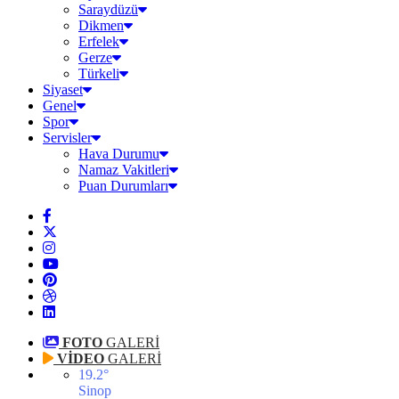
Saraydüzü
Dikmen
Erfelek
Gerze
Türkeli
Siyaset
Genel
Spor
Servisler
Hava Durumu
Namaz Vakitleri
Puan Durumları
FOTO
GALERİ
VİDEO
GALERİ
19.2
°
Sinop