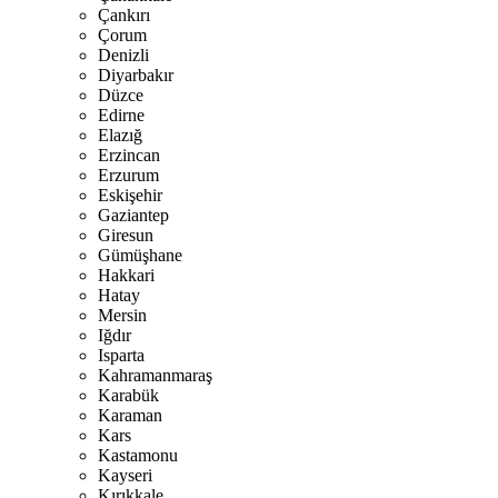
Çankırı
Çorum
Denizli
Diyarbakır
Düzce
Edirne
Elazığ
Erzincan
Erzurum
Eskişehir
Gaziantep
Giresun
Gümüşhane
Hakkari
Hatay
Mersin
Iğdır
Isparta
Kahramanmaraş
Karabük
Karaman
Kars
Kastamonu
Kayseri
Kırıkkale