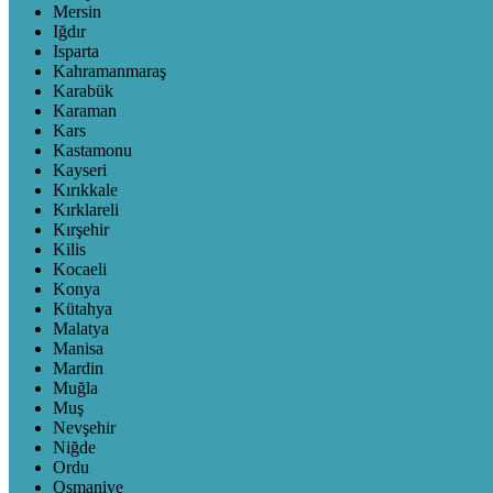
Mersin
Iğdır
Isparta
Kahramanmaraş
Karabük
Karaman
Kars
Kastamonu
Kayseri
Kırıkkale
Kırklareli
Kırşehir
Kilis
Kocaeli
Konya
Kütahya
Malatya
Manisa
Mardin
Muğla
Muş
Nevşehir
Niğde
Ordu
Osmaniye