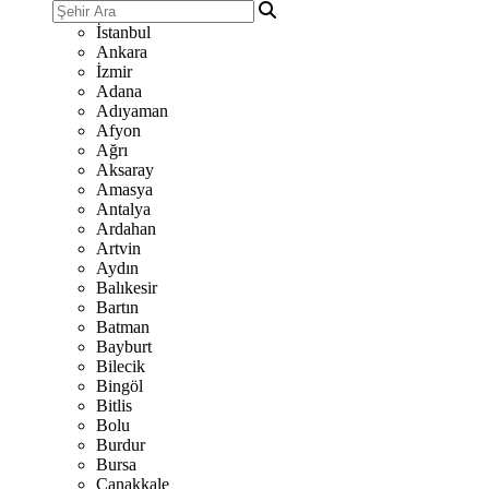
İstanbul
Ankara
İzmir
Adana
Adıyaman
Afyon
Ağrı
Aksaray
Amasya
Antalya
Ardahan
Artvin
Aydın
Balıkesir
Bartın
Batman
Bayburt
Bilecik
Bingöl
Bitlis
Bolu
Burdur
Bursa
Çanakkale