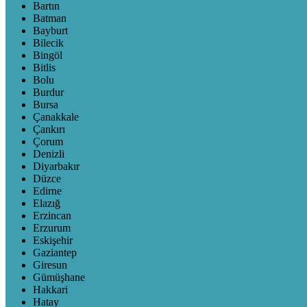
Bartın
Batman
Bayburt
Bilecik
Bingöl
Bitlis
Bolu
Burdur
Bursa
Çanakkale
Çankırı
Çorum
Denizli
Diyarbakır
Düzce
Edirne
Elazığ
Erzincan
Erzurum
Eskişehir
Gaziantep
Giresun
Gümüşhane
Hakkari
Hatay