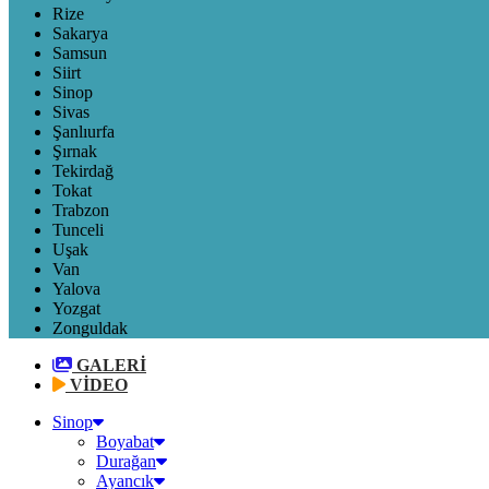
Rize
Sakarya
Samsun
Siirt
Sinop
Sivas
Şanlıurfa
Şırnak
Tekirdağ
Tokat
Trabzon
Tunceli
Uşak
Van
Yalova
Yozgat
Zonguldak
GALERİ
VİDEO
Sinop
Boyabat
Durağan
Ayancık