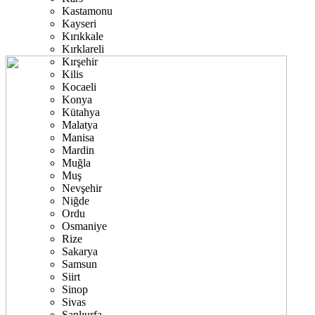
Kastamonu
Kayseri
Kırıkkale
Kırklareli
Kırşehir
Kilis
Kocaeli
Konya
Kütahya
Malatya
Manisa
Mardin
Muğla
Muş
Nevşehir
Niğde
Ordu
Osmaniye
Rize
Sakarya
Samsun
Siirt
Sinop
Sivas
Şanlıurfa