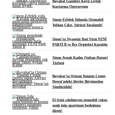
Boyabat Gazidere Köyü Leylek
Kurtarma Operasyonu
Sinop-Erfelek Yolunda Otomobil
Yoldan Çıktı, Sürücü Yaralandı!
Sinop’ta Siyasetin Yeni Yüzü YENİ
PARTİ İl ve İlçe Örgütleri Kuruldu
Sinop Aynalı Kadın (Sultan Hatun)
Türbesi
Boyabat’ta Orman Yangını Çeşme
Deresi’ndeki Alevler Büyümeden
Söndürüldü!
El freni çekilmeyen otomobil yokuş
aşağı inip apartman boşluğuna
düştü!