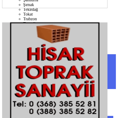
Şırnak
Tekirdağ
Tokat
Trabzon
Tunceli
Uşak
Van
Yalova
Yozgat
Zonguldak
SINOP
SIYASET
BOYABAT
GENEL
DURAĞAN
SPOR
AYANCIK
SERVISLER
SARAYDÜZÜ