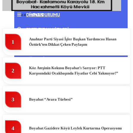
DIKMEN
HAVA DURUMU
ERFELEK
NAMAZ VAKITLERI
Anahtar Parti Siyasi İşler Başkan Yardımcısı Hasan
1
GERZE
PUAN DURUMLARI
Öztürk’ten Dikkat Çeken Paylaşım
TÜRKELI
Köz Ateşinin Kokusu Boyabat’ı Sarıyor: PTT
2
Karşısındaki Ocakbaşında Fiyatlar Cebi Yakmıyor!”
3
Boyabat “Avara Türbesi”
4
Boyabat Gazidere Köyü Leylek Kurtarma Operasyonu