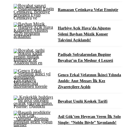
Ramazan Çetinkaya Vefat Etmiştir
Harbiye Açık Hava’da Ağustos
Şöleni Bayhan Müzik Konser
Takvimi Açıklandı!
Padişah Sofralarından Bugüne
Boyabat’ın En Meşhur 4 Lezzeti
Genco Erkal Vefatının İkinci Yılında
Anıldı: Anıt Mezarı İlk Kez
Ziyaretçilere Açıldı
Boyabat Usulü Keşkek Tarifi
Asil Gök’ten Heyecan Veren İlk Solo
Single: “Noldu Böyle” Yayınlandı!