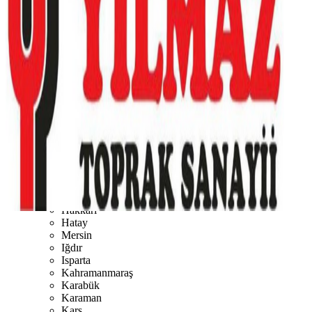
Burdur
Bursa
Çanakkale
Çankırı
Çorum
Denizli
Diyarbakır
Düzce
Edirne
Elazığ
Erzincan
Erzurum
Eskişehir
Gaziantep
Giresun
Gümüşhane
Hakkari
Hatay
Mersin
Iğdır
Isparta
Kahramanmaraş
Karabük
Karaman
Kars