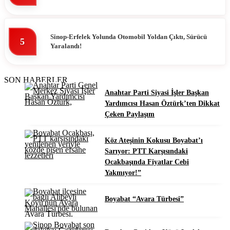
Sinop-Erfelek Yolunda Otomobil Yoldan Çıktı, Sürücü
5
Yaralandı!
SON HABERLER
Anahtar Parti Siyasi İşler Başkan
Yardımcısı Hasan Öztürk’ten Dikkat
Çeken Paylaşım
Köz Ateşinin Kokusu Boyabat’ı
Sarıyor: PTT Karşısındaki
Ocakbaşında Fiyatlar Cebi
Yakmıyor!”
Boyabat “Avara Türbesi”