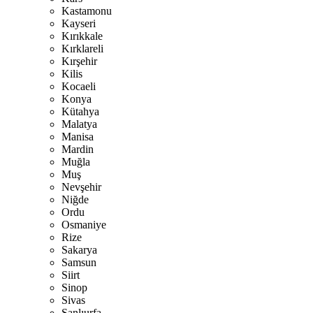
Kastamonu
Kayseri
Kırıkkale
Kırklareli
Kırşehir
Kilis
Kocaeli
Konya
Kütahya
Malatya
Manisa
Mardin
Muğla
Muş
Nevşehir
Niğde
Ordu
Osmaniye
Rize
Sakarya
Samsun
Siirt
Sinop
Sivas
Şanlıurfa