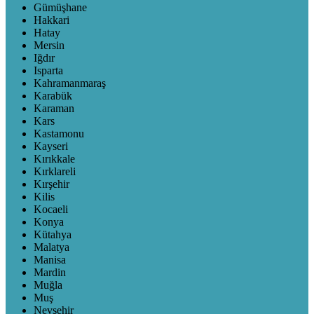
Gümüşhane
Hakkari
Hatay
Mersin
Iğdır
Isparta
Kahramanmaraş
Karabük
Karaman
Kars
Kastamonu
Kayseri
Kırıkkale
Kırklareli
Kırşehir
Kilis
Kocaeli
Konya
Kütahya
Malatya
Manisa
Mardin
Muğla
Muş
Nevşehir