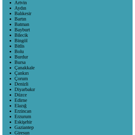
Artvin
Aydın
Balıkesir
Bartın
Batman
Bayburt
Bilecik
Bingöl
Bitlis
Bolu
Burdur
Bursa
Çanakkale
Çankırı
Çorum
Denizli
Diyarbakır
Düzce
Edirne
Elazığ
Erzincan
Erzurum
Eskişehir
Gaziantep
Giresun