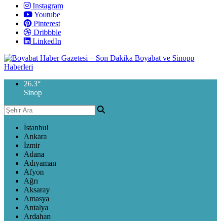
Instagram
Youtube
Pinterest
Dribbble
LinkedIn
26.3
°
Sinop
İstanbul
Ankara
İzmir
Adana
Adıyaman
Afyon
Ağrı
Aksaray
Amasya
Antalya
Ardahan