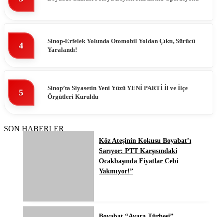
Sinop-Erfelek Yolunda Otomobil Yoldan Çıktı, Sürücü
4
Yaralandı!
Sinop’ta Siyasetin Yeni Yüzü YENİ PARTİ İl ve İlçe
5
Örgütleri Kuruldu
SON HABERLER
Köz Ateşinin Kokusu Boyabat’ı
Sarıyor: PTT Karşısındaki
Ocakbaşında Fiyatlar Cebi
Yakmıyor!”
Boyabat “Avara Türbesi”