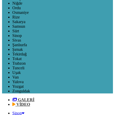
Niğde
Ordu
Osmaniye
Rize
Sakarya
Samsun
Siirt
Sinop
Sivas
Şanlıurfa
Şırnak
Tekirdağ
Tokat
Trabzon
Tunceli
Uşak
Van
Yalova
Yozgat
Zonguldak
GALERİ
VİDEO
Sinop