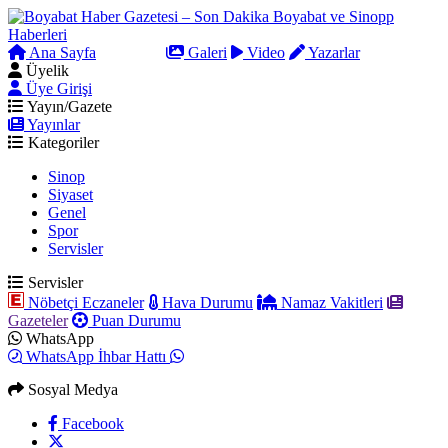
Ana Sayfa
Arama
Galeri
Video
Yazarlar
Üyelik
Üye Girişi
Yayın/Gazete
Yayınlar
Kategoriler
Sinop
Siyaset
Genel
Spor
Servisler
Servisler
Nöbetçi Eczaneler
Hava Durumu
Namaz Vakitleri
Gazeteler
Puan Durumu
WhatsApp
WhatsApp İhbar Hattı
Sosyal Medya
Facebook