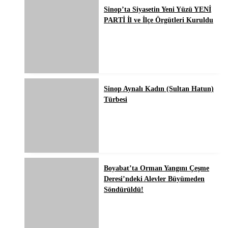
Sinop’ta Siyasetin Yeni Yüzü YENİ
PARTİ İl ve İlçe Örgütleri Kuruldu
Sinop Aynalı Kadın (Sultan Hatun)
Türbesi
Boyabat’ta Orman Yangını Çeşme
Deresi’ndeki Alevler Büyümeden
Söndürüldü!