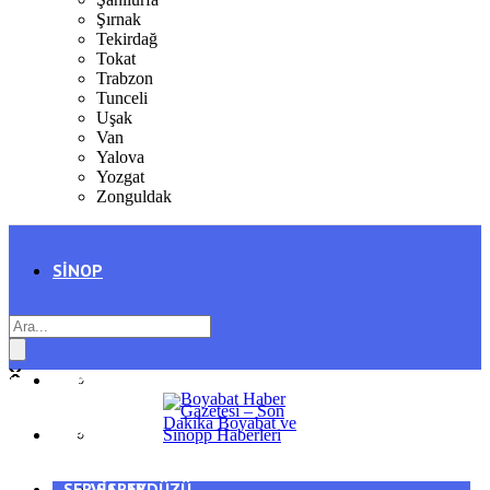
Şırnak
Tekirdağ
Tokat
Trabzon
Tunceli
Uşak
Van
Yalova
Yozgat
Zonguldak
SINOP
SIYASET
BOYABAT
GENEL
DURAĞAN
SPOR
AYANCIK
SERVISLER
SARAYDÜZÜ