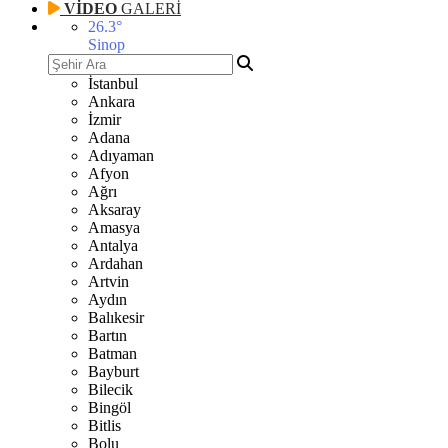
VİDEO
GALERİ
26.3
°
Sinop
İstanbul
Ankara
İzmir
Adana
Adıyaman
Afyon
Ağrı
Aksaray
Amasya
Antalya
Ardahan
Artvin
Aydın
Balıkesir
Bartın
Batman
Bayburt
Bilecik
Bingöl
Bitlis
Bolu