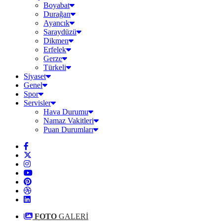
Boyabat
Durağan
Ayancık
Saraydüzü
Dikmen
Erfelek
Gerze
Türkeli
Siyaset
Genel
Spor
Servisler
Hava Durumu
Namaz Vakitleri
Puan Durumları
FOTO
GALERİ