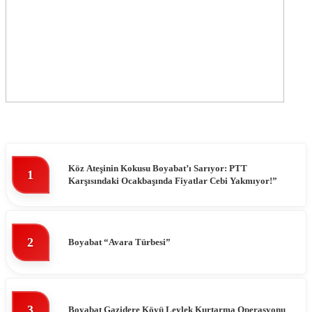
Köz Ateşinin Kokusu Boyabat’ı Sarıyor: PTT
1
Karşısındaki Ocakbaşında Fiyatlar Cebi Yakmıyor!”
2
Boyabat “Avara Türbesi”
3
Boyabat Gazidere Köyü Leylek Kurtarma Operasyonu