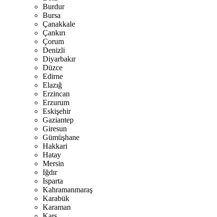
Burdur
Bursa
Çanakkale
Çankırı
Çorum
Denizli
Diyarbakır
Düzce
Edirne
Elazığ
Erzincan
Erzurum
Eskişehir
Gaziantep
Giresun
Gümüşhane
Hakkari
Hatay
Mersin
Iğdır
Isparta
Kahramanmaraş
Karabük
Karaman
Kars