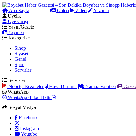
Ana Sayfa
Arama
Galeri
Video
Yazarlar
Üyelik
Üye Girişi
Yayın/Gazete
Yayınlar
Kategoriler
Sinop
Siyaset
Genel
Spor
Servisler
Servisler
Nöbetçi Eczaneler
Hava Durumu
Namaz Vakitleri
Gazete
WhatsApp
WhatsApp İhbar Hattı
Sosyal Medya
Facebook
Instagram
Youtube