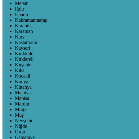
Mersin
Iğdır
Isparta
Kahramanmaraş
Karabük
Karaman
Kars
Kastamonu
Kayseri
Kırıkkale
Kırklareli
Kırşehir
Kilis
Kocaeli
Konya
Kütahya
Malatya
Manisa
Mardin
Muğla
Muş
Nevşehir
Niğde
Ordu
Osmaniye