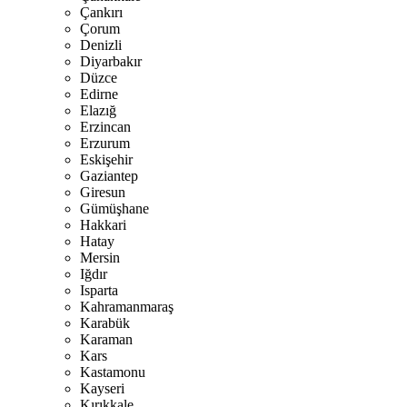
Çankırı
Çorum
Denizli
Diyarbakır
Düzce
Edirne
Elazığ
Erzincan
Erzurum
Eskişehir
Gaziantep
Giresun
Gümüşhane
Hakkari
Hatay
Mersin
Iğdır
Isparta
Kahramanmaraş
Karabük
Karaman
Kars
Kastamonu
Kayseri
Kırıkkale