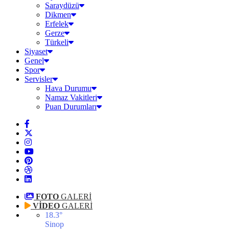
Saraydüzü
Dikmen
Erfelek
Gerze
Türkeli
Siyaset
Genel
Spor
Servisler
Hava Durumu
Namaz Vakitleri
Puan Durumları
FOTO
GALERİ
VİDEO
GALERİ
18.3
°
Sinop