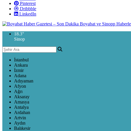
Pinterest
Dribbble
LinkedIn
18.3
°
Sinop
İstanbul
Ankara
İzmir
Adana
Adıyaman
Afyon
Ağrı
Aksaray
Amasya
Antalya
Ardahan
Artvin
Aydın
Balıkesir