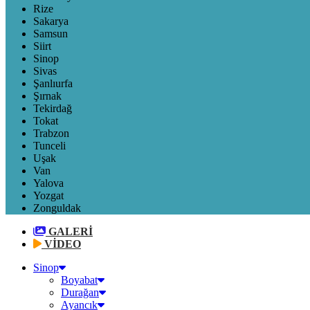
Rize
Sakarya
Samsun
Siirt
Sinop
Sivas
Şanlıurfa
Şırnak
Tekirdağ
Tokat
Trabzon
Tunceli
Uşak
Van
Yalova
Yozgat
Zonguldak
GALERİ
VİDEO
Sinop
Boyabat
Durağan
Ayancık