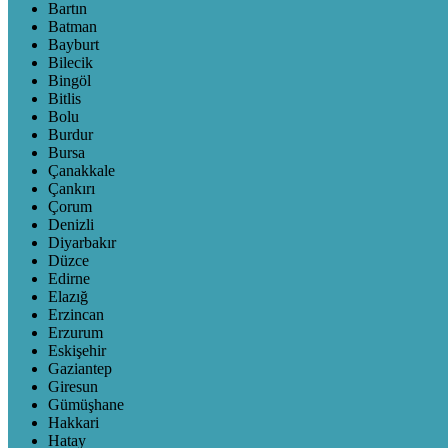
Bartın
Batman
Bayburt
Bilecik
Bingöl
Bitlis
Bolu
Burdur
Bursa
Çanakkale
Çankırı
Çorum
Denizli
Diyarbakır
Düzce
Edirne
Elazığ
Erzincan
Erzurum
Eskişehir
Gaziantep
Giresun
Gümüşhane
Hakkari
Hatay