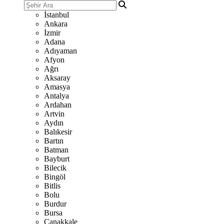
İstanbul
Ankara
İzmir
Adana
Adıyaman
Afyon
Ağrı
Aksaray
Amasya
Antalya
Ardahan
Artvin
Aydın
Balıkesir
Bartın
Batman
Bayburt
Bilecik
Bingöl
Bitlis
Bolu
Burdur
Bursa
Çanakkale