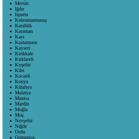
Mersin
Iğdır
Isparta
Kahramanmaraş
Karabük
Karaman
Kars
Kastamonu
Kayseri
Kırıkkale
Kırklareli
Kırşehir
Kilis
Kocaeli
Konya
Kütahya
Malatya
Manisa
Mardin
Muğla
Muş
Nevşehir
Niğde
Ordu
Osmaniye