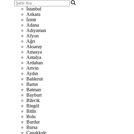
İstanbul
Ankara
İzmir
Adana
Adıyaman
Afyon
Ağrı
Aksaray
Amasya
Antalya
Ardahan
Artvin
Aydın
Balıkesir
Bartın
Batman
Bayburt
Bilecik
Bingöl
Bitlis
Bolu
Burdur
Bursa
Çanakkale