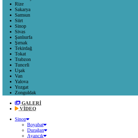
Rize
Sakarya
Samsun
Siirt
Sinop
Sivas
Şanlıurfa
Şırnak
Tekirdağ
Tokat
Trabzon
Tunceli
Uşak
Van
Yalova
Yozgat
Zonguldak
GALERİ
VİDEO
Sinop
Boyabat
Durağan
Ayancık