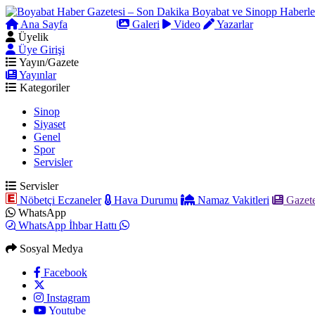
Ana Sayfa
Arama
Galeri
Video
Yazarlar
Üyelik
Üye Girişi
Yayın/Gazete
Yayınlar
Kategoriler
Sinop
Siyaset
Genel
Spor
Servisler
Servisler
Nöbetçi Eczaneler
Hava Durumu
Namaz Vakitleri
Gazete
WhatsApp
WhatsApp İhbar Hattı
Sosyal Medya
Facebook
Instagram
Youtube