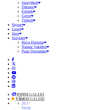
Saraydüzü
Dikmen
Erfelek
Gerze
Türkeli
Siyaset
Genel
Spor
Servisler
Hava Durumu
Namaz Vakitleri
Puan Durumları
FOTO
GALERİ
VİDEO
GALERİ
20.1
°
Sinop