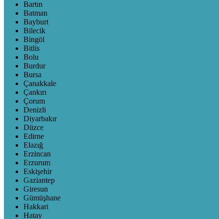
Bartın
Batman
Bayburt
Bilecik
Bingöl
Bitlis
Bolu
Burdur
Bursa
Çanakkale
Çankırı
Çorum
Denizli
Diyarbakır
Düzce
Edirne
Elazığ
Erzincan
Erzurum
Eskişehir
Gaziantep
Giresun
Gümüşhane
Hakkari
Hatay