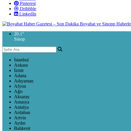
Pinterest
Dribbble
LinkedIn
20.1
°
Sinop
İstanbul
Ankara
İzmir
Adana
Adıyaman
Afyon
Ağrı
Aksaray
Amasya
Antalya
Ardahan
Artvin
Aydın
Balıkesir