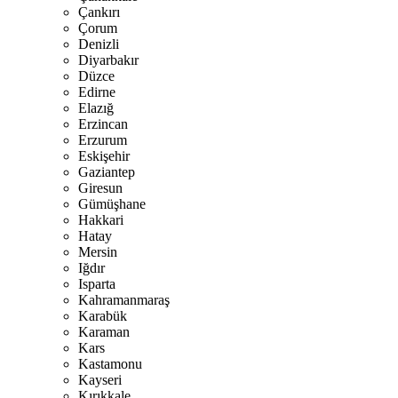
Çankırı
Çorum
Denizli
Diyarbakır
Düzce
Edirne
Elazığ
Erzincan
Erzurum
Eskişehir
Gaziantep
Giresun
Gümüşhane
Hakkari
Hatay
Mersin
Iğdır
Isparta
Kahramanmaraş
Karabük
Karaman
Kars
Kastamonu
Kayseri
Kırıkkale