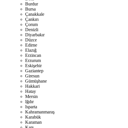
Burdur
Bursa
Çanakkale
Çankırı
Çorum
Denizli
Diyarbakır
Düzce
Edirne
Elazığ
Erzincan
Erzurum
Eskişehir
Gaziantep
Giresun
Gümüşhane
Hakkari
Hatay
Mersin
Iğdır
Isparta
Kahramanmaraş
Karabük
Karaman
Kars