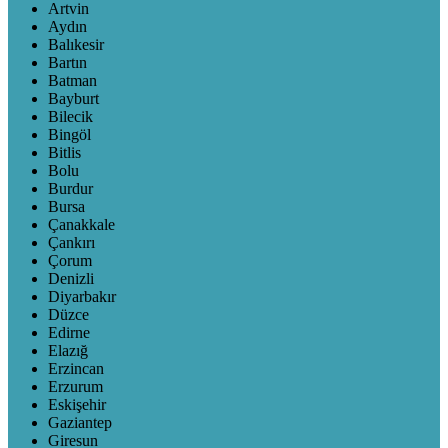
Artvin
Aydın
Balıkesir
Bartın
Batman
Bayburt
Bilecik
Bingöl
Bitlis
Bolu
Burdur
Bursa
Çanakkale
Çankırı
Çorum
Denizli
Diyarbakır
Düzce
Edirne
Elazığ
Erzincan
Erzurum
Eskişehir
Gaziantep
Giresun