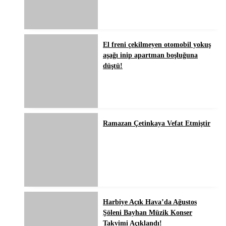
El freni çekilmeyen otomobil yokuş
aşağı inip apartman boşluğuna
düştü!
Ramazan Çetinkaya Vefat Etmiştir
Harbiye Açık Hava’da Ağustos
Şöleni Bayhan Müzik Konser
Takvimi Açıklandı!