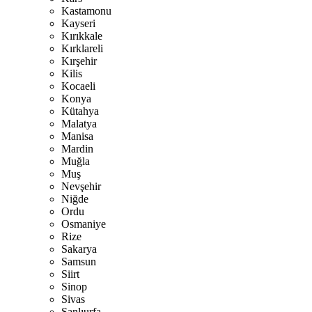
Kastamonu
Kayseri
Kırıkkale
Kırklareli
Kırşehir
Kilis
Kocaeli
Konya
Kütahya
Malatya
Manisa
Mardin
Muğla
Muş
Nevşehir
Niğde
Ordu
Osmaniye
Rize
Sakarya
Samsun
Siirt
Sinop
Sivas
Şanlıurfa