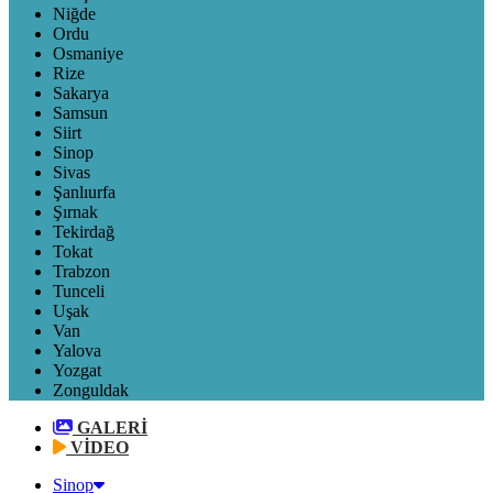
Niğde
Ordu
Osmaniye
Rize
Sakarya
Samsun
Siirt
Sinop
Sivas
Şanlıurfa
Şırnak
Tekirdağ
Tokat
Trabzon
Tunceli
Uşak
Van
Yalova
Yozgat
Zonguldak
GALERİ
VİDEO
Sinop