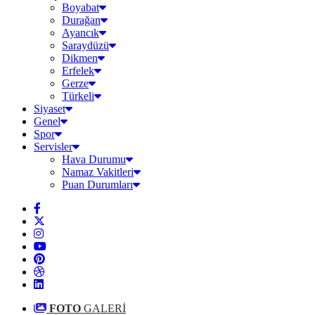
Boyabat
Durağan
Ayancık
Saraydüzü
Dikmen
Erfelek
Gerze
Türkeli
Siyaset
Genel
Spor
Servisler
Hava Durumu
Namaz Vakitleri
Puan Durumları
FOTO
GALERİ