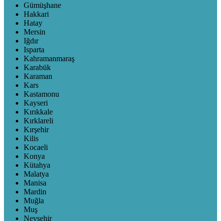
Gümüşhane
Hakkari
Hatay
Mersin
Iğdır
Isparta
Kahramanmaraş
Karabük
Karaman
Kars
Kastamonu
Kayseri
Kırıkkale
Kırklareli
Kırşehir
Kilis
Kocaeli
Konya
Kütahya
Malatya
Manisa
Mardin
Muğla
Muş
Nevşehir