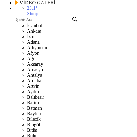
VİDEO
GALERİ
23.1
°
Sinop
İstanbul
Ankara
İzmir
Adana
Adıyaman
Afyon
Ağrı
Aksaray
Amasya
Antalya
Ardahan
Artvin
Aydın
Balıkesir
Bartın
Batman
Bayburt
Bilecik
Bingöl
Bitlis
Bolu