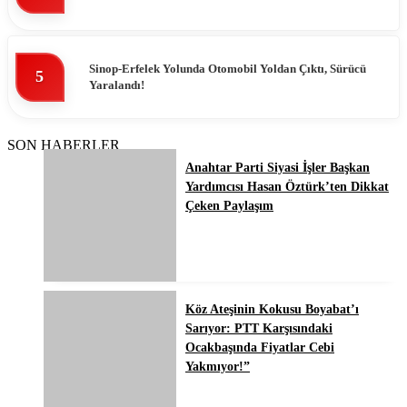
Sinop-Erfelek Yolunda Otomobil Yoldan Çıktı, Sürücü
5
Yaralandı!
SON HABERLER
Anahtar Parti Siyasi İşler Başkan
Yardımcısı Hasan Öztürk’ten Dikkat
Çeken Paylaşım
Köz Ateşinin Kokusu Boyabat’ı
Sarıyor: PTT Karşısındaki
Ocakbaşında Fiyatlar Cebi
Yakmıyor!”