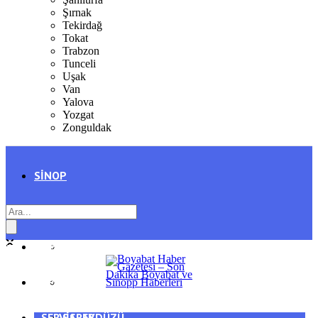
Şırnak
Tekirdağ
Tokat
Trabzon
Tunceli
Uşak
Van
Yalova
Yozgat
Zonguldak
SINOP
SIYASET
BOYABAT
GENEL
DURAĞAN
SPOR
AYANCIK
SERVISLER
SARAYDÜZÜ