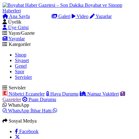
Ana Sayfa
Arama
Galeri
Video
Yazarlar
Üyelik
Üye Girişi
Yayın/Gazete
Yayınlar
Kategoriler
Sinop
Siyaset
Genel
Spor
Servisler
Servisler
Nöbetçi Eczaneler
Hava Durumu
Namaz Vakitleri
Gazeteler
Puan Durumu
WhatsApp
WhatsApp İhbar Hattı
Sosyal Medya
Facebook