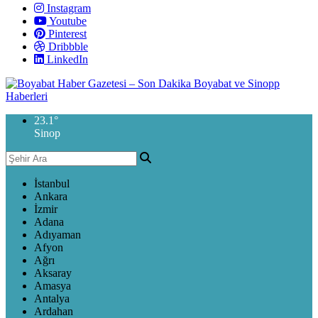
Instagram
Youtube
Pinterest
Dribbble
LinkedIn
23.1
°
Sinop
İstanbul
Ankara
İzmir
Adana
Adıyaman
Afyon
Ağrı
Aksaray
Amasya
Antalya
Ardahan