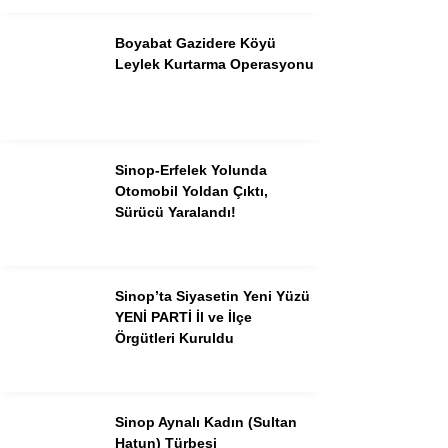
Boyabat Gazidere Köyü
Leylek Kurtarma Operasyonu
Sinop-Erfelek Yolunda
Otomobil Yoldan Çıktı,
Sürücü Yaralandı!
Sinop’ta Siyasetin Yeni Yüzü
YENİ PARTİ İl ve İlçe
Örgütleri Kuruldu
Sinop Aynalı Kadın (Sultan
Hatun) Türbesi