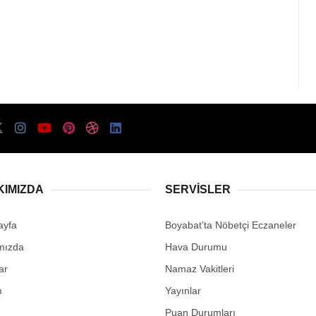
KIMIZDA
SERVISLER
ayfa
Boyabat’ta Nöbetçi Eczaneler
mızda
Hava Durumu
ar
Namaz Vakitleri
m
Yayınlar
Puan Durumları