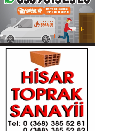
Sinop
Siyaset
Genel
Spor
Servisler