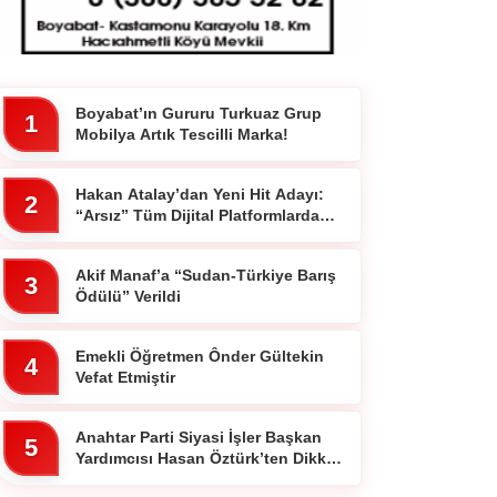
Boyabat’ın Gururu Turkuaz Grup
WhatsApp İhbar
1
Mobilya Artık Tescilli Marka!
Hattı
Hakan Atalay’dan Yeni Hit Adayı:
2
“Arsız” Tüm Dijital Platformlarda
Yayında
Facebook
Akif Manaf’a “Sudan-Türkiye Barış
3
Ödülü” Verildi
Emekli Öğretmen Ônder Gültekin
4
Vefat Etmiştir
Instagram
Anahtar Parti Siyasi İşler Başkan
Youtube
5
Yardımcısı Hasan Öztürk’ten Dikkat
Çeken Paylaşım