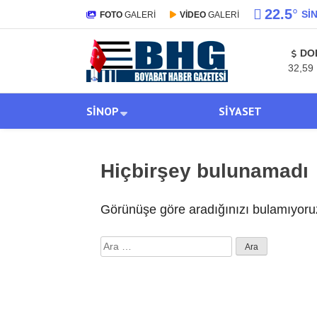
22.5
°
SI
FOTO
GALERİ
VİDEO
GALERİ
DO
32,59
SINOP
SIYASET
Hiçbirşey bulunamadı
Görünüşe göre aradığınızı bulamıyoruz
Arama: