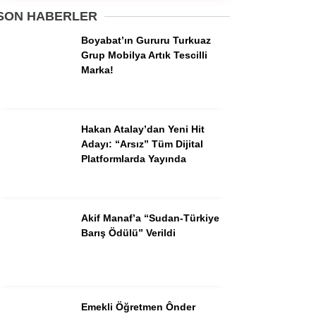
Pinterest
SON HABERLER
Boyabat’ın Gururu Turkuaz
Dribbble
Grup Mobilya Artık Tescilli
Marka!
LinkedIn
Hakan Atalay’dan Yeni Hit
Adayı: “Arsız” Tüm Dijital
Platformlarda Yayında
Akif Manaf’a “Sudan-Türkiye
Barış Ödülü” Verildi
Emekli Öğretmen Ônder