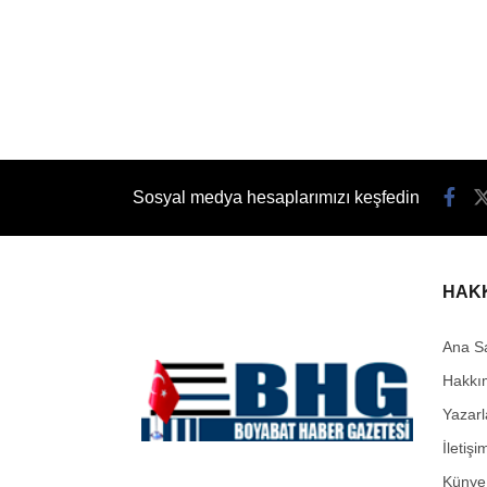
Sosyal medya hesaplarımızı keşfedin
HAK
Ana S
Hakkı
Yazarl
İletişi
Künye