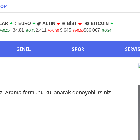
NOP
LAR
EURO
ALTIN
BİST
BITCOIN
34,81
2,411
9,645
$66.067
%0,25
%0,43
%-0,90
%-0,50
%0,24
GENEL
SPOR
SERVI
. Arama formunu kullanarak deneyebilirsiniz.