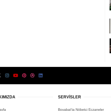
KIMIZDA
SERVISLER
ayfa
Boyabat’ta Nöbetçi Eczaneler