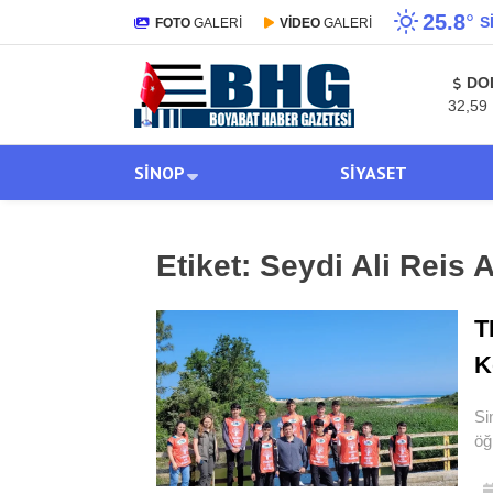
25.8
°
S
FOTO
GALERİ
VİDEO
GALERİ
DO
32,59
SINOP
SIYASET
Etiket:
Seydi Ali Reis 
T
K
Si
öğ