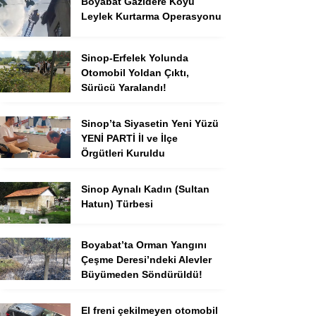
Boyabat Gazidere Köyü
Leylek Kurtarma Operasyonu
Sinop-Erfelek Yolunda
Otomobil Yoldan Çıktı,
Sürücü Yaralandı!
Sinop’ta Siyasetin Yeni Yüzü
YENİ PARTİ İl ve İlçe
Örgütleri Kuruldu
Sinop Aynalı Kadın (Sultan
Hatun) Türbesi
Boyabat’ta Orman Yangını
Çeşme Deresi’ndeki Alevler
Büyümeden Söndürüldü!
El freni çekilmeyen otomobil