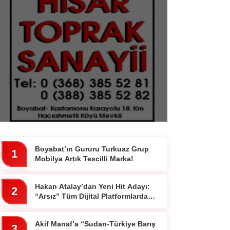
Boyabat’ın Gururu Turkuaz Grup
1
Mobilya Artık Tescilli Marka!
Hakan Atalay’dan Yeni Hit Adayı:
2
“Arsız” Tüm Dijital Platformlarda
Yayında
Akif Manaf’a “Sudan-Türkiye Barış
3