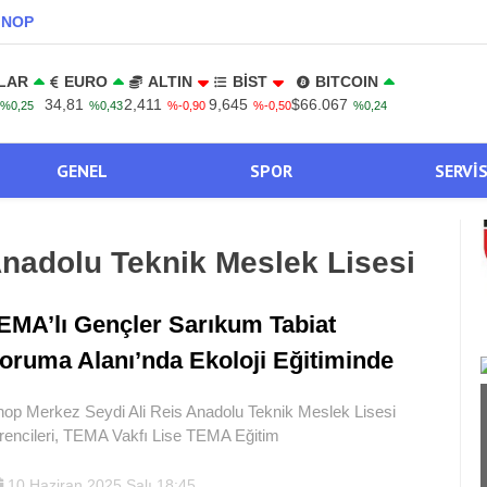
INOP
LAR
EURO
ALTIN
BİST
BITCOIN
34,81
2,411
9,645
$66.067
%0,25
%0,43
%-0,90
%-0,50
%0,24
GENEL
SPOR
SERVI
Anadolu Teknik Meslek Lisesi
EMA’lı Gençler Sarıkum Tabiat
oruma Alanı’nda Ekoloji Eğitiminde
nop Merkez Seydi Ali Reis Anadolu Teknik Meslek Lisesi
rencileri, TEMA Vakfı Lise TEMA Eğitim
10 Haziran 2025 Salı 18:45