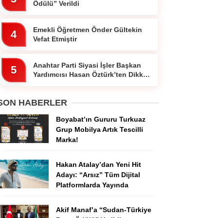
Ödülü” Verildi
Emekli Öğretmen Ônder Gültekin
4
Vefat Etmiştir
Anahtar Parti Siyasi İşler Başkan
5
Yardımcısı Hasan Öztürk’ten Dikkat
Çeken Paylaşım
SON HABERLER
Boyabat’ın Gururu Turkuaz
Grup Mobilya Artık Tescilli
Marka!
Hakan Atalay’dan Yeni Hit
Adayı: “Arsız” Tüm Dijital
Platformlarda Yayında
Akif Manaf’a “Sudan-Türkiye