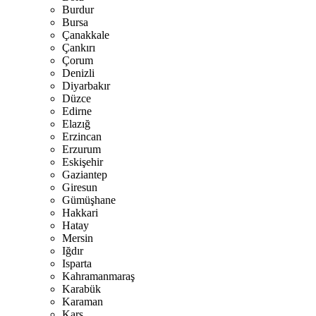
Burdur
Bursa
Çanakkale
Çankırı
Çorum
Denizli
Diyarbakır
Düzce
Edirne
Elazığ
Erzincan
Erzurum
Eskişehir
Gaziantep
Giresun
Gümüşhane
Hakkari
Hatay
Mersin
Iğdır
Isparta
Kahramanmaraş
Karabük
Karaman
Kars