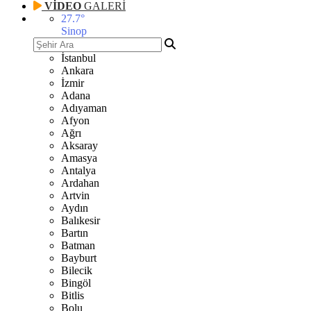
VİDEO
GALERİ
27.7
°
Sinop
İstanbul
Ankara
İzmir
Adana
Adıyaman
Afyon
Ağrı
Aksaray
Amasya
Antalya
Ardahan
Artvin
Aydın
Balıkesir
Bartın
Batman
Bayburt
Bilecik
Bingöl
Bitlis
Bolu