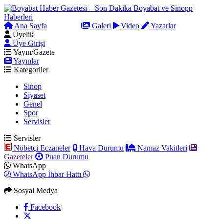
Ana Sayfa
Arama
Galeri
Video
Yazarlar
Üyelik
Üye Girişi
Yayın/Gazete
Yayınlar
Kategoriler
Sinop
Siyaset
Genel
Spor
Servisler
Servisler
Nöbetçi Eczaneler
Hava Durumu
Namaz Vakitleri
Gazeteler
Puan Durumu
WhatsApp
WhatsApp İhbar Hattı
Sosyal Medya
Facebook