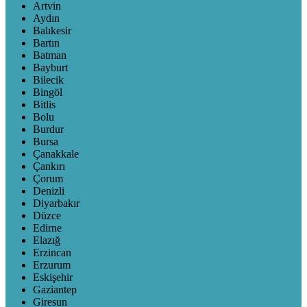
Artvin
Aydın
Balıkesir
Bartın
Batman
Bayburt
Bilecik
Bingöl
Bitlis
Bolu
Burdur
Bursa
Çanakkale
Çankırı
Çorum
Denizli
Diyarbakır
Düzce
Edirne
Elazığ
Erzincan
Erzurum
Eskişehir
Gaziantep
Giresun