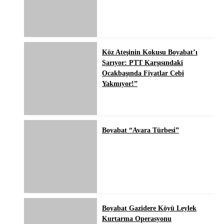
Köz Ateşinin Kokusu Boyabat’ı
Sarıyor: PTT Karşısındaki
Ocakbaşında Fiyatlar Cebi
Yakmıyor!”
Boyabat “Avara Türbesi”
Boyabat Gazidere Köyü Leylek
Kurtarma Operasyonu