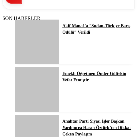
SON HABERLER
Akif Manaf’a “Sudan-Türkiye Barış
Ödülü” Verildi
Emekli Öğretmen Ônder Gültekin
Vefat Etmiştir
Anahtar Parti Siyasi İşler Başkan
Yardımcısı Hasan Öztürk’ten Dikkat
Çeken Paylaşım