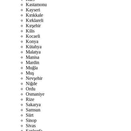
Kastamonu
Kayseri
Kırıkkale
Kırklareli
Kırşehir
Kilis
Kocaeli
Konya
Kütahya
Malatya
Manisa
Mardin
Muğla
Muş
Nevşehir
Niğde
Ordu
Osmaniye
Rize
Sakarya
Samsun
Siirt
Sinop
Sivas
Şanlıurfa