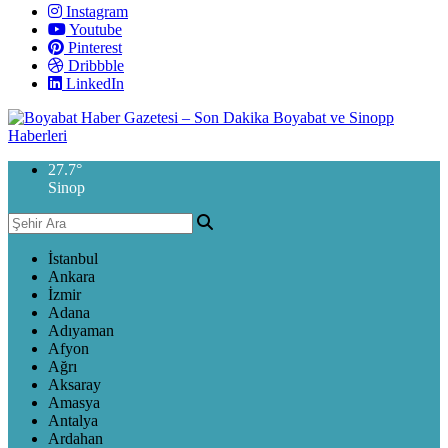
Instagram
Youtube
Pinterest
Dribbble
LinkedIn
27.7
°
Sinop
İstanbul
Ankara
İzmir
Adana
Adıyaman
Afyon
Ağrı
Aksaray
Amasya
Antalya
Ardahan