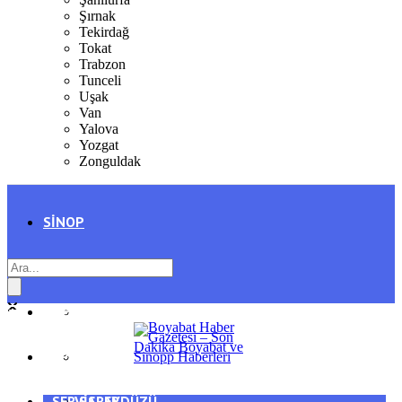
Şırnak
Tekirdağ
Tokat
Trabzon
Tunceli
Uşak
Van
Yalova
Yozgat
Zonguldak
SINOP
SIYASET
BOYABAT
GENEL
DURAĞAN
SPOR
AYANCIK
SERVISLER
SARAYDÜZÜ