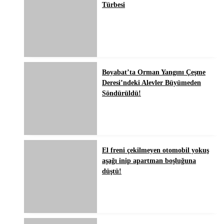
Türbesi
Boyabat’ta Orman Yangını Çeşme
Deresi’ndeki Alevler Büyümeden
Söndürüldü!
El freni çekilmeyen otomobil yokuş
aşağı inip apartman boşluğuna
düştü!