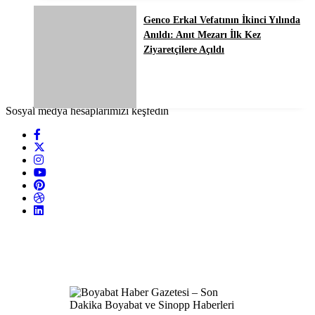
Genco Erkal Vefatının İkinci Yılında
Anıldı: Anıt Mezarı İlk Kez
Ziyaretçilere Açıldı
Sosyal medya hesaplarımızı keşfedin