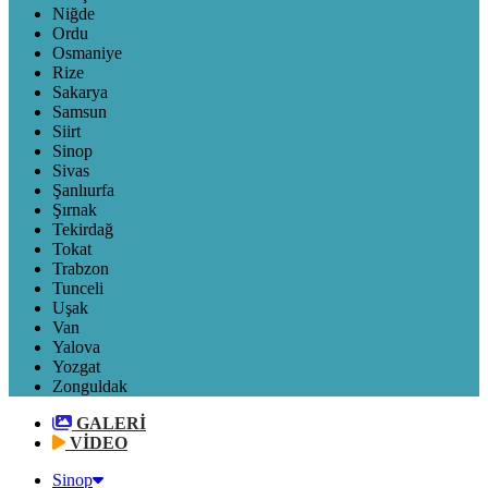
Niğde
Ordu
Osmaniye
Rize
Sakarya
Samsun
Siirt
Sinop
Sivas
Şanlıurfa
Şırnak
Tekirdağ
Tokat
Trabzon
Tunceli
Uşak
Van
Yalova
Yozgat
Zonguldak
GALERİ
VİDEO
Sinop