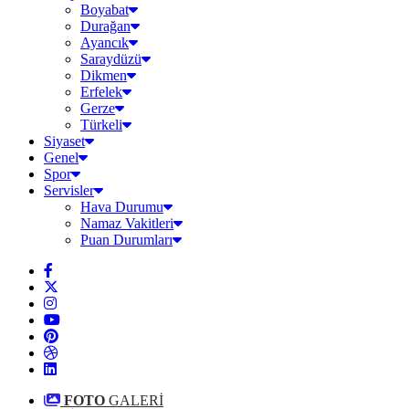
Boyabat
Durağan
Ayancık
Saraydüzü
Dikmen
Erfelek
Gerze
Türkeli
Siyaset
Genel
Spor
Servisler
Hava Durumu
Namaz Vakitleri
Puan Durumları
FOTO
GALERİ