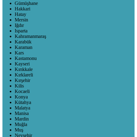
Gümüşhane
Hakkari
Hatay
Mersin
Iğdır
Isparta
Kahramanmaraş
Karabük
Karaman
Kars
Kastamonu
Kayseri
Kırıkkale
Kırklareli
Kırşehir
Kilis
Kocaeli
Konya
Kütahya
Malatya
Manisa
Mardin
Muğla
Muş
Nevşehir