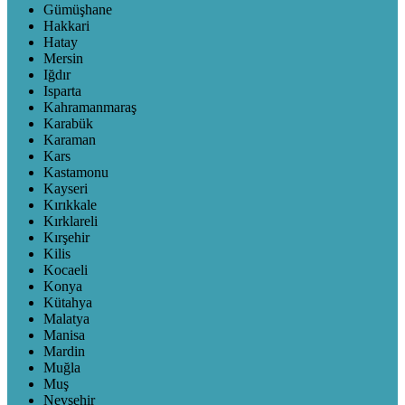
Gümüşhane
Hakkari
Hatay
Mersin
Iğdır
Isparta
Kahramanmaraş
Karabük
Karaman
Kars
Kastamonu
Kayseri
Kırıkkale
Kırklareli
Kırşehir
Kilis
Kocaeli
Konya
Kütahya
Malatya
Manisa
Mardin
Muğla
Muş
Nevşehir