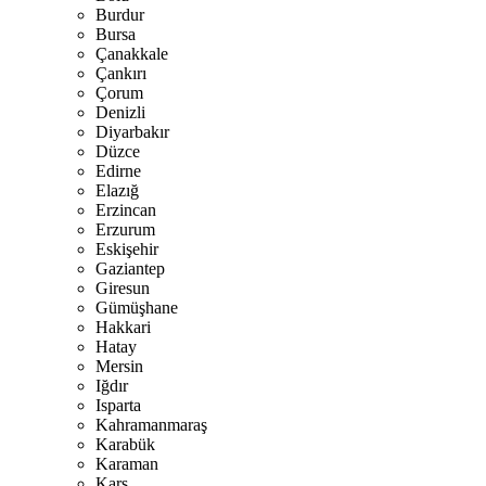
Burdur
Bursa
Çanakkale
Çankırı
Çorum
Denizli
Diyarbakır
Düzce
Edirne
Elazığ
Erzincan
Erzurum
Eskişehir
Gaziantep
Giresun
Gümüşhane
Hakkari
Hatay
Mersin
Iğdır
Isparta
Kahramanmaraş
Karabük
Karaman
Kars