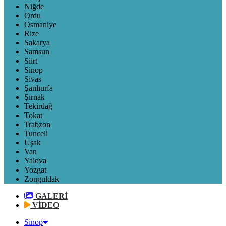
Niğde
Ordu
Osmaniye
Rize
Sakarya
Samsun
Siirt
Sinop
Sivas
Şanlıurfa
Şırnak
Tekirdağ
Tokat
Trabzon
Tunceli
Uşak
Van
Yalova
Yozgat
Zonguldak
GALERİ
VİDEO
Sinop