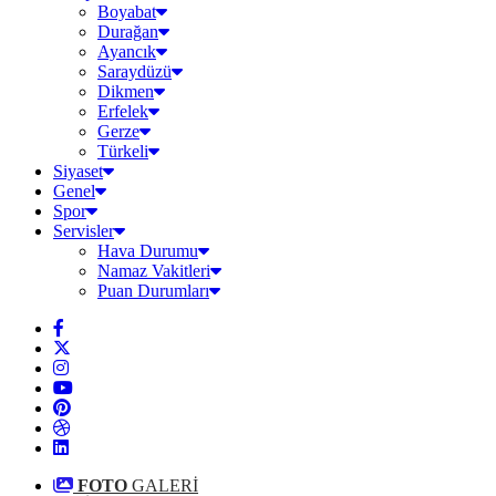
Boyabat
Durağan
Ayancık
Saraydüzü
Dikmen
Erfelek
Gerze
Türkeli
Siyaset
Genel
Spor
Servisler
Hava Durumu
Namaz Vakitleri
Puan Durumları
FOTO
GALERİ