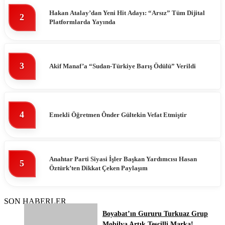
Hakan Atalay’dan Yeni Hit Adayı: “Arsız” Tüm Dijital
2
Platformlarda Yayında
3
Akif Manaf’a “Sudan-Türkiye Barış Ödülü” Verildi
4
Emekli Öğretmen Ônder Gültekin Vefat Etmiştir
Anahtar Parti Siyasi İşler Başkan Yardımcısı Hasan
5
Öztürk’ten Dikkat Çeken Paylaşım
SON HABERLER
Boyabat’ın Gururu Turkuaz Grup
Mobilya Artık Tescilli Marka!