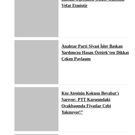
Vefat Etmiştir
Anahtar Parti Siyasi İşler Başkan
Yardımcısı Hasan Öztürk’ten Dikkat
Çeken Paylaşım
Köz Ateşinin Kokusu Boyabat’ı
Sarıyor: PTT Karşısındaki
Ocakbaşında Fiyatlar Cebi
Yakmıyor!”