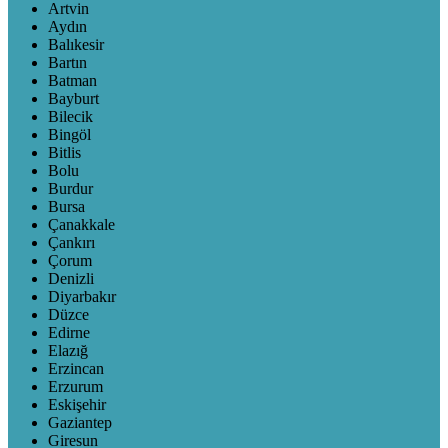
Artvin
Aydın
Balıkesir
Bartın
Batman
Bayburt
Bilecik
Bingöl
Bitlis
Bolu
Burdur
Bursa
Çanakkale
Çankırı
Çorum
Denizli
Diyarbakır
Düzce
Edirne
Elazığ
Erzincan
Erzurum
Eskişehir
Gaziantep
Giresun