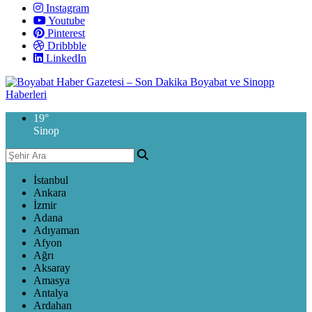
Instagram
Youtube
Pinterest
Dribbble
LinkedIn
19
°
Sinop
İstanbul
Ankara
İzmir
Adana
Adıyaman
Afyon
Ağrı
Aksaray
Amasya
Antalya
Ardahan