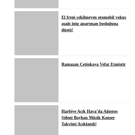
El freni çekilmeyen otomobil yokuş
aşağı inip apartman boşluğuna
düştü!
Ramazan Çetinkaya Vefat Etmiştir
Harbiye Açık Hava’da Ağustos
Şöleni Bayhan Müzik Konser
Takvimi Açıklandı!