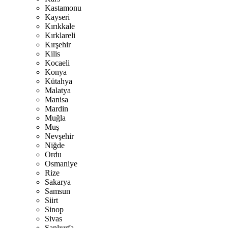
Kastamonu
Kayseri
Kırıkkale
Kırklareli
Kırşehir
Kilis
Kocaeli
Konya
Kütahya
Malatya
Manisa
Mardin
Muğla
Muş
Nevşehir
Niğde
Ordu
Osmaniye
Rize
Sakarya
Samsun
Siirt
Sinop
Sivas
Şanlıurfa