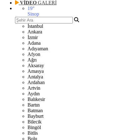
VİDEO
GALERİ
19
°
Sinop
İstanbul
Ankara
İzmir
Adana
Adıyaman
Afyon
Ağrı
Aksaray
Amasya
Antalya
Ardahan
Artvin
Aydın
Balıkesir
Bartın
Batman
Bayburt
Bilecik
Bingöl
Bitlis
Bolu