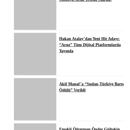
Hakan Atalay’dan Yeni Hit Adayı:
“Arsız” Tüm Dijital Platformlarda
Yayında
Akif Manaf’a “Sudan-Türkiye Barış
Ödülü” Verildi
Emekli Öğretmen Ônder Gültekin