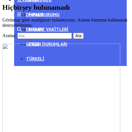
Hiçbirşey bulunamadı
DIKMEN
HAVA DURUMU
Görünüşe göre aradığınızı bulamıyoruz. Arama formunu kullanarak
deneyebilirsiniz.
ERFELEK
NAMAZ VAKITLERI
Arama:
GERZE
PUAN DURUMLARI
TÜRKELI