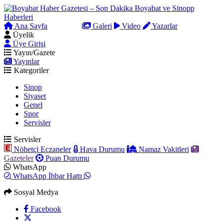
Ana Sayfa
Arama
Galeri
Video
Yazarlar
Üyelik
Üye Girişi
Yayın/Gazete
Yayınlar
Kategoriler
Sinop
Siyaset
Genel
Spor
Servisler
Servisler
Nöbetçi Eczaneler
Hava Durumu
Namaz Vakitleri
Gazeteler
Puan Durumu
WhatsApp
WhatsApp İhbar Hattı
Sosyal Medya
Facebook