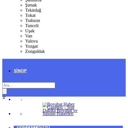
Şırnak
Tekirdağ
Tokat
Trabzon
Tunceli
Uşak
Van
Yalova
Yozgat
Zonguldak
SINOP
SIYASET
BOYABAT
GENEL
DURAĞAN
SPOR
AYANCIK
SERVISLER
SARAYDÜZÜ