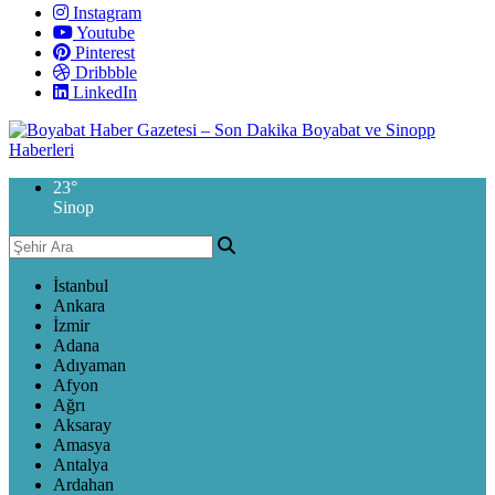
Instagram
Youtube
Pinterest
Dribbble
LinkedIn
23
°
Sinop
İstanbul
Ankara
İzmir
Adana
Adıyaman
Afyon
Ağrı
Aksaray
Amasya
Antalya
Ardahan