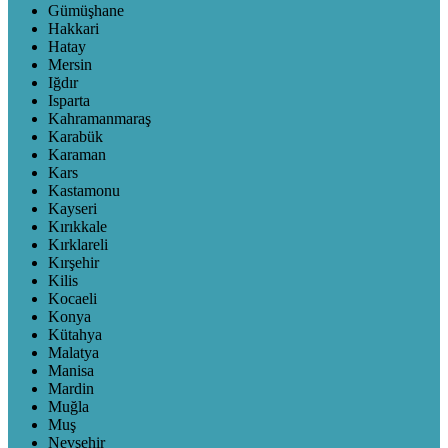
Gümüşhane
Hakkari
Hatay
Mersin
Iğdır
Isparta
Kahramanmaraş
Karabük
Karaman
Kars
Kastamonu
Kayseri
Kırıkkale
Kırklareli
Kırşehir
Kilis
Kocaeli
Konya
Kütahya
Malatya
Manisa
Mardin
Muğla
Muş
Nevşehir