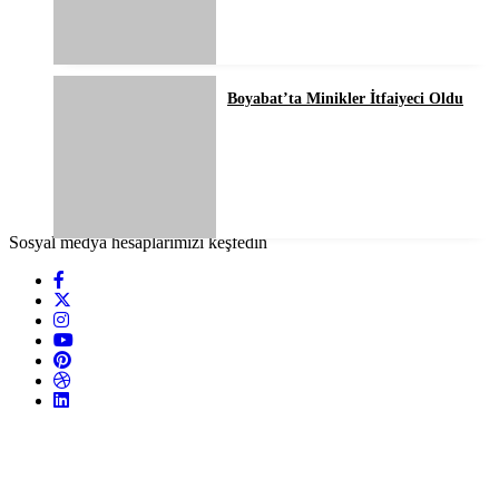
Boyabat’ta Minikler İtfaiyeci Oldu
Sosyal medya hesaplarımızı keşfedin