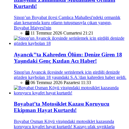
Kurtardı!
Sinop’un Boyabat ilçesi Çamlıca Mahallesi'ndeki ormanlık
alan kenarında kuru otların tutuşmasıyla çıkan yangın,
Boyabat İtfaiyesi'nin
11 Temmuz 2026 Cumartesi 21:21
Ayancık’’ta Kahreden Ölüm: Denize Giren 18
Yaşındaki Genç Kızdan Acı Haber!
Sinop'un Ayancık ilçesinde serinlemek için girdiği denizde
gözden kaybolan 18 yaşındaki S.A.'dan kahreden haber geldi.
06 Temmuz 2026 Pazartesi 11:33
Boyabat’ta Motosiklet Kazası Koruyucu
Ekipman Hayat Kurtardı!
Boyabat Osman Köyü virajındaki motosiklet kazasında
koruyucu kıyafet hayat kurtardı! Kazayı ufak sıyrıklarla