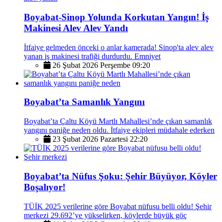
Boyabat-Sinop Yolunda Korkutan Yangın! İş
Makinesi Alev Alev Yandı
İtfaiye gelmeden önceki o anlar kamerada! Sinop'ta alev alev
yanan iş makinesi trafiği durdurdu. Emniyet
26 Şubat 2026 Perşembe 09:20
Boyabat’ta Samanlık Yangını
Boyabat’ta Çaltu Köyü Martlı Mahallesi’nde çıkan samanlık
yangını paniğe neden oldu. İtfaiye ekipleri müdahale ederken
23 Şubat 2026 Pazartesi 22:20
Boyabat’ta Nüfus Şoku: Şehir Büyüyor, Köyler
Boşalıyor!
TÜİK 2025 verilerine göre Boyabat nüfusu belli oldu! Şehir
merkezi 29.692’ye yükselirken, köylerde büyük göç