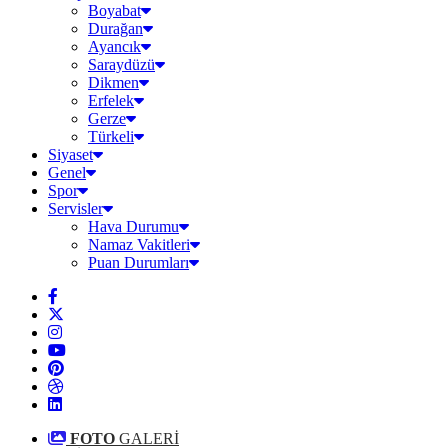
Boyabat
Durağan
Ayancık
Saraydüzü
Dikmen
Erfelek
Gerze
Türkeli
Siyaset
Genel
Spor
Servisler
Hava Durumu
Namaz Vakitleri
Puan Durumları
FOTO
GALERİ