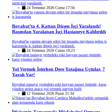
sürücüsü yaralandı.
24 Temmuz 2026 Cuma 17:56
Boyabat’ta 4. Kattan Düşen İşçi Yaralandı!
Başından Yaralanan İşçi Hastaneye Kaldırıldı
Boyabat'ta yapımı devam eden bir inşaatta meydana gelen iş
kazasında 4. kattan düşen işçi yaralandı.
24 Temmuz 2026 Cuma 10:23
Yol Vermek İsterken Dere Yatağına Uçtular, 7
Yaralı Var!
Boyabat panayır yerindeki eski hayvan pazarı önünde, karşı
yönden gelen araca yol vermek isteyen hafif
12 Temmuz 2026 Pazar 21:34
İtfaiyenin Zamanında Müdahalesi Ormanı