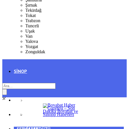
Şırnak
Tekirdağ
Tokat
Trabzon
Tunceli
Uşak
Van
Yalova
Yozgat
Zonguldak
SINOP
SIYASET
BOYABAT
GENEL
DURAĞAN
SPOR
AYANCIK
SERVISLER
SARAYDÜZÜ