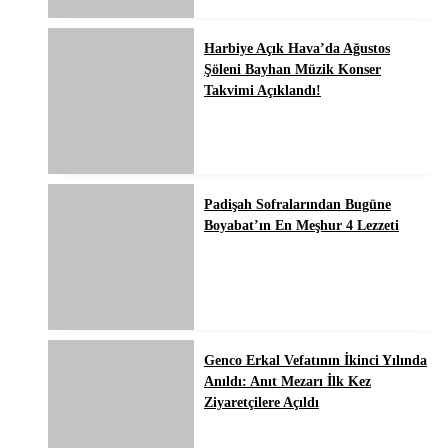
Harbiye Açık Hava’da Ağustos
Şöleni Bayhan Müzik Konser
Takvimi Açıklandı!
Padişah Sofralarından Bugüne
Boyabat’ın En Meşhur 4 Lezzeti
Genco Erkal Vefatının İkinci Yılında
Anıldı: Anıt Mezarı İlk Kez
Ziyaretçilere Açıldı