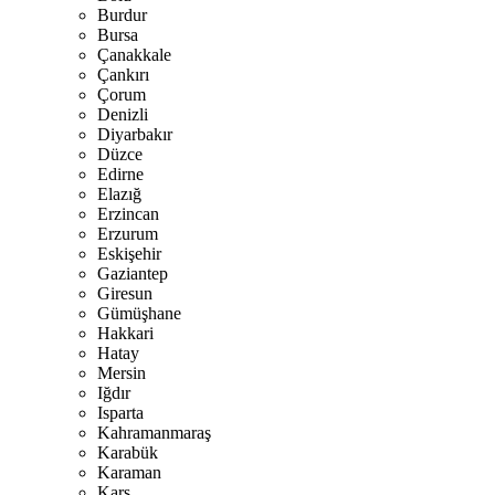
Burdur
Bursa
Çanakkale
Çankırı
Çorum
Denizli
Diyarbakır
Düzce
Edirne
Elazığ
Erzincan
Erzurum
Eskişehir
Gaziantep
Giresun
Gümüşhane
Hakkari
Hatay
Mersin
Iğdır
Isparta
Kahramanmaraş
Karabük
Karaman
Kars