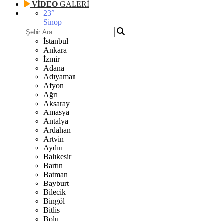
VİDEO
GALERİ
23
°
Sinop
İstanbul
Ankara
İzmir
Adana
Adıyaman
Afyon
Ağrı
Aksaray
Amasya
Antalya
Ardahan
Artvin
Aydın
Balıkesir
Bartın
Batman
Bayburt
Bilecik
Bingöl
Bitlis
Bolu