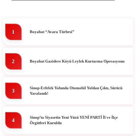
1
Boyabat “Avara Türbesi”
2
Boyabat Gazidere Köyü Leylek Kurtarma Operasyonu
Sinop-Erfelek Yolunda Otomobil Yoldan Çıktı, Sürücü
3
Yaralandı!
Sinop’ta Siyasetin Yeni Yüzü YENİ PARTİ İl ve İlçe
4
Örgütleri Kuruldu