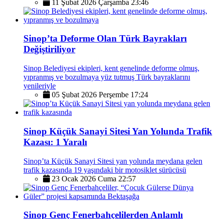
11 Şubat 2026 Çarşamba 23:46
Sinop’ta Deforme Olan Türk Bayrakları
Değiştiriliyor
Sinop Belediyesi ekipleri, kent genelinde deforme olmuş,
yıpranmış ve bozulmaya yüz tutmuş Türk bayraklarını
yenileriyle
05 Şubat 2026 Perşembe 17:24
Sinop Küçük Sanayi Sitesi Yan Yolunda Trafik
Kazası: 1 Yaralı
Sinop’ta Küçük Sanayi Sitesi yan yolunda meydana gelen
trafik kazasında 19 yaşındaki bir motosiklet sürücüsü
23 Ocak 2026 Cuma 22:57
Sinop Genç Fenerbahçelilerden Anlamlı