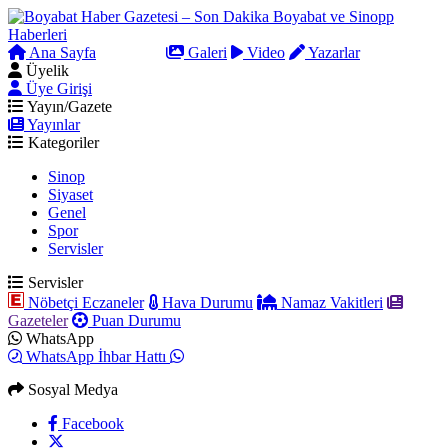
Ana Sayfa
Arama
Galeri
Video
Yazarlar
Üyelik
Üye Girişi
Yayın/Gazete
Yayınlar
Kategoriler
Sinop
Siyaset
Genel
Spor
Servisler
Servisler
Nöbetçi Eczaneler
Hava Durumu
Namaz Vakitleri
Gazeteler
Puan Durumu
WhatsApp
WhatsApp İhbar Hattı
Sosyal Medya
Facebook