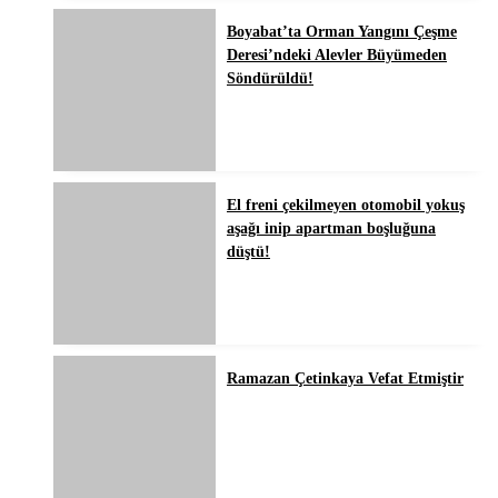
Boyabat’ta Orman Yangını Çeşme
Deresi’ndeki Alevler Büyümeden
Söndürüldü!
El freni çekilmeyen otomobil yokuş
aşağı inip apartman boşluğuna
düştü!
Ramazan Çetinkaya Vefat Etmiştir