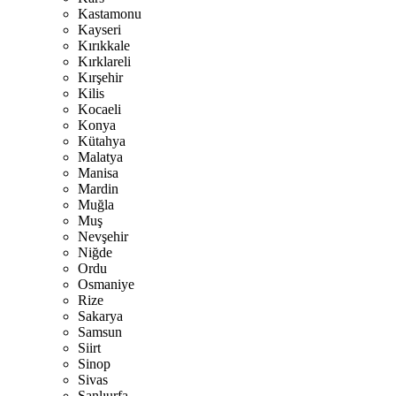
Kastamonu
Kayseri
Kırıkkale
Kırklareli
Kırşehir
Kilis
Kocaeli
Konya
Kütahya
Malatya
Manisa
Mardin
Muğla
Muş
Nevşehir
Niğde
Ordu
Osmaniye
Rize
Sakarya
Samsun
Siirt
Sinop
Sivas
Şanlıurfa