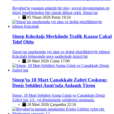
Boyabat’ta yaşanan anlamlı bir olay, sosyal dayanışmanın en
güzel örneklerinden biri olarak dikkat çekti. Sinop’un
05 Nisan 2026 Pazar 19:24
Sinop Kılıçdağı Mevkiinde Trafik Kazası Çakal
Telef Oldu
Sinop’un sınırlarında yer alan ve doğal güzellikleriyle bilinen
Kılıçdağı bölgesinde gece saatlerinde üzücü bir
20 Mart 2026 Cuma 17:00
Sinop’ta 18 Mart Çanakkale Zaferi Coşkusu:
Deniz Şehitleri Anıtı’nda Anlamlı Tören
Sinop, 18 Mart Şehitleri Anma Günü ve Çanakkale Deniz
Zaferi’nin 111. yıl dönümünde şehitlerini unutmadı.
18 Mart 2026 Çarşamba 22:16