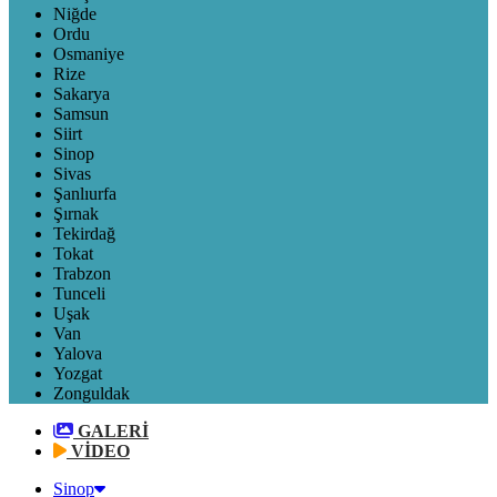
Niğde
Ordu
Osmaniye
Rize
Sakarya
Samsun
Siirt
Sinop
Sivas
Şanlıurfa
Şırnak
Tekirdağ
Tokat
Trabzon
Tunceli
Uşak
Van
Yalova
Yozgat
Zonguldak
GALERİ
VİDEO
Sinop