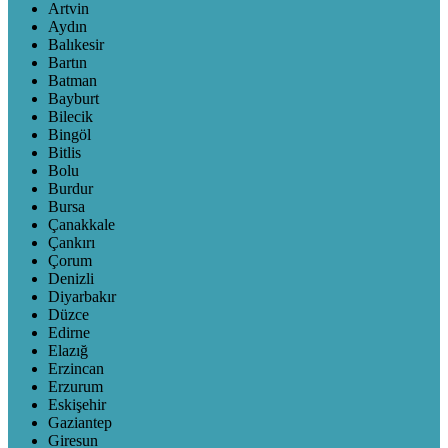
Artvin
Aydın
Balıkesir
Bartın
Batman
Bayburt
Bilecik
Bingöl
Bitlis
Bolu
Burdur
Bursa
Çanakkale
Çankırı
Çorum
Denizli
Diyarbakır
Düzce
Edirne
Elazığ
Erzincan
Erzurum
Eskişehir
Gaziantep
Giresun