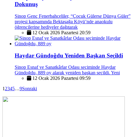
Dokunuş
Sinop Genç Fenerbahçeliler, “Çocuk Gülerse Dünya Güler”
projesi kapsamında Bektaşağa Köyü’nde anaokulu
öğrencilerine hediyeler dağıtarak
12 Ocak 2026 Pazartesi 20:59
Haydar Gündoğdu Yeniden Başkan Seçildi
Sinop Esnaf ve Sanatkârlar Odası seçiminde Haydar
Gündoğdu, 889 oy alarak yeniden başkan seçildi. Yeni
12 Ocak 2026 Pazartesi 09:59
1
2
3
4
5
…
9
Sonraki