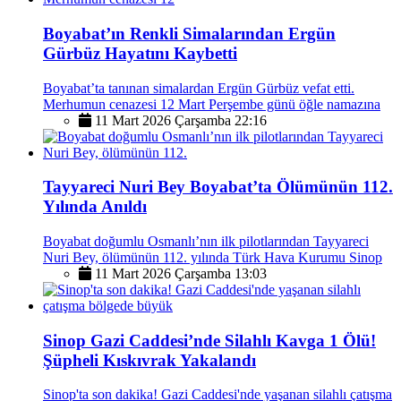
Boyabat’ın Renkli Simalarından Ergün
Gürbüz Hayatını Kaybetti
Boyabat’ta tanınan simalardan Ergün Gürbüz vefat etti.
Merhumun cenazesi 12 Mart Perşembe günü öğle namazına
11 Mart 2026 Çarşamba 22:16
Tayyareci Nuri Bey Boyabat’ta Ölümünün 112.
Yılında Anıldı
Boyabat doğumlu Osmanlı’nın ilk pilotlarından Tayyareci
Nuri Bey, ölümünün 112. yılında Türk Hava Kurumu Sinop
11 Mart 2026 Çarşamba 13:03
Sinop Gazi Caddesi’nde Silahlı Kavga 1 Ölü!
Şüpheli Kıskıvrak Yakalandı
Sinop'ta son dakika! Gazi Caddesi'nde yaşanan silahlı çatışma