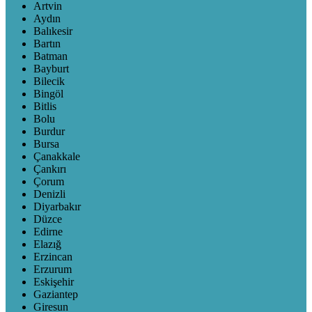
Artvin
Aydın
Balıkesir
Bartın
Batman
Bayburt
Bilecik
Bingöl
Bitlis
Bolu
Burdur
Bursa
Çanakkale
Çankırı
Çorum
Denizli
Diyarbakır
Düzce
Edirne
Elazığ
Erzincan
Erzurum
Eskişehir
Gaziantep
Giresun