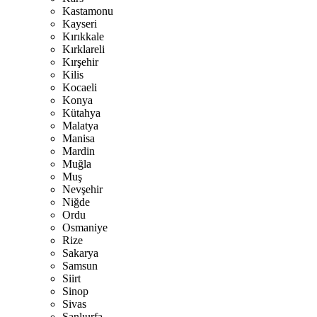
Kastamonu
Kayseri
Kırıkkale
Kırklareli
Kırşehir
Kilis
Kocaeli
Konya
Kütahya
Malatya
Manisa
Mardin
Muğla
Muş
Nevşehir
Niğde
Ordu
Osmaniye
Rize
Sakarya
Samsun
Siirt
Sinop
Sivas
Şanlıurfa