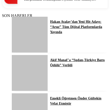
SON HABERLER
Hakan Atalay’dan Yeni Hit Adayı:
“Arsız” Tüm Dijital Platformlarda
Yayında
Akif Manaf’a “Sudan-Türkiye Barış
Ödülü” Verildi
Emekli Öğretmen Ônder Gültekin
Vefat Etmiştir