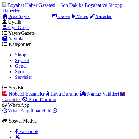
Ana Sayfa
Arama
Galeri
Video
Yazarlar
Üyelik
Üye Girişi
Yayın/Gazete
Yayınlar
Kategoriler
Sinop
Siyaset
Genel
Spor
Servisler
Servisler
Nöbetçi Eczaneler
Hava Durumu
Namaz Vakitleri
Gazeteler
Puan Durumu
WhatsApp
WhatsApp İhbar Hattı
Sosyal Medya
Facebook