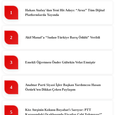
Hakan Atalay’dan Yeni Hit Adayı: “Arsız” Tüm Dijital
1
Platformlarda Yayında
2
Akif Manaf’a “Sudan-Türkiye Barış Ödülü” Verildi
3
Emekli Öğretmen Ônder Gültekin Vefat Etmiştir
Anahtar Parti Siyasi İşler Başkan Yardımcısı Hasan
4
Öztürk’ten Dikkat Çeken Paylaşım
Köz Ateşinin Kokusu Boyabat’ı Sarıyor: PTT
5
Karşısındaki Ocakbaşında Fiyatlar Cebi Yakmıyor!”