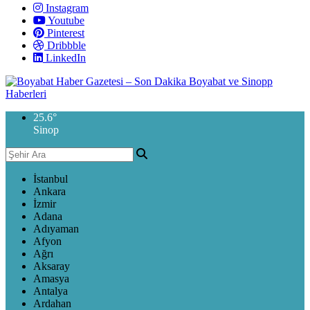
Instagram
Youtube
Pinterest
Dribbble
LinkedIn
25.6
°
Sinop
İstanbul
Ankara
İzmir
Adana
Adıyaman
Afyon
Ağrı
Aksaray
Amasya
Antalya
Ardahan