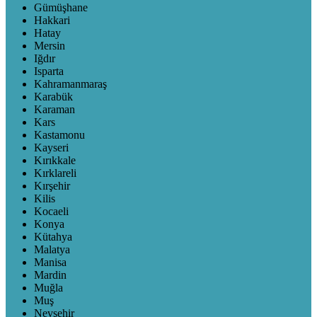
Gümüşhane
Hakkari
Hatay
Mersin
Iğdır
Isparta
Kahramanmaraş
Karabük
Karaman
Kars
Kastamonu
Kayseri
Kırıkkale
Kırklareli
Kırşehir
Kilis
Kocaeli
Konya
Kütahya
Malatya
Manisa
Mardin
Muğla
Muş
Nevşehir