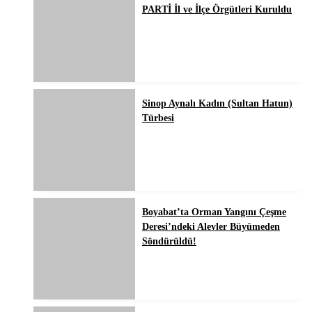
PARTİ İl ve İlçe Örgütleri Kuruldu
Sinop Aynalı Kadın (Sultan Hatun)
Türbesi
Boyabat’ta Orman Yangını Çeşme
Deresi’ndeki Alevler Büyümeden
Söndürüldü!