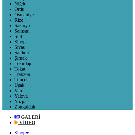
Niğde
Ordu
Osmaniye
Rize
Sakarya
Samsun
Siirt
Sinop
Sivas
Şanlıurfa
Şırnak
Tekirdağ
Tokat
Trabzon
Tunceli
Uşak
Van
Yalova
Yozgat
Zonguldak
GALERİ
VİDEO
Sinop