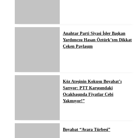
Anahtar Parti Siyasi İşler Başkan
Yardımcısı Hasan Öztürk’ten Dikkat
Çeken Paylaşım
Köz Ateşinin Kokusu Boyabat’ı
Sarıyor: PTT Karşısındaki
Ocakbaşında Fiyatlar Cebi
Yakmıyor!”
Boyabat “Avara Türbesi”