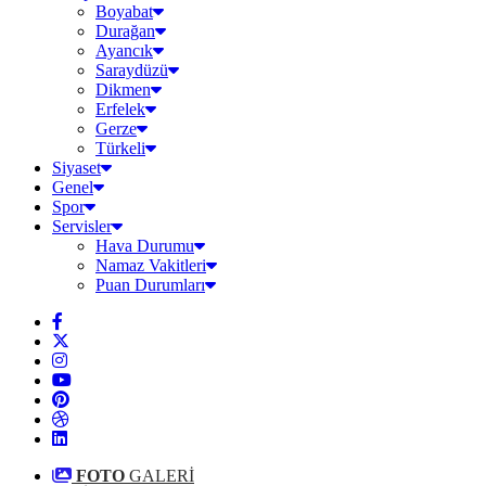
Boyabat
Durağan
Ayancık
Saraydüzü
Dikmen
Erfelek
Gerze
Türkeli
Siyaset
Genel
Spor
Servisler
Hava Durumu
Namaz Vakitleri
Puan Durumları
FOTO
GALERİ