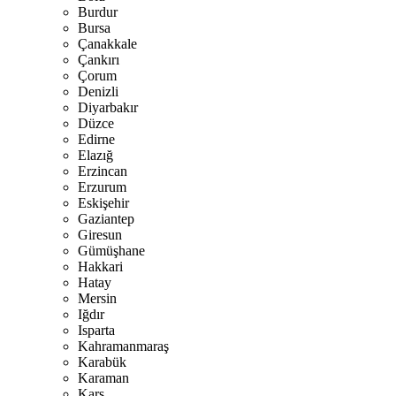
Burdur
Bursa
Çanakkale
Çankırı
Çorum
Denizli
Diyarbakır
Düzce
Edirne
Elazığ
Erzincan
Erzurum
Eskişehir
Gaziantep
Giresun
Gümüşhane
Hakkari
Hatay
Mersin
Iğdır
Isparta
Kahramanmaraş
Karabük
Karaman
Kars