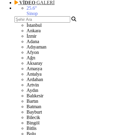
VİDEO
GALERİ
25.6
°
Sinop
İstanbul
Ankara
İzmir
Adana
Adıyaman
Afyon
Ağrı
Aksaray
Amasya
Antalya
Ardahan
Artvin
Aydın
Balıkesir
Bartın
Batman
Bayburt
Bilecik
Bingöl
Bitlis
Bolu