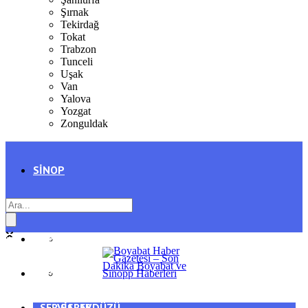
Şırnak
Tekirdağ
Tokat
Trabzon
Tunceli
Uşak
Van
Yalova
Yozgat
Zonguldak
SINOP
SIYASET
BOYABAT
GENEL
DURAĞAN
SPOR
AYANCIK
SERVISLER
SARAYDÜZÜ