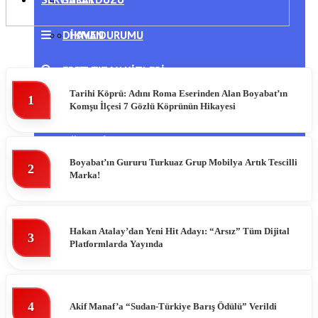
DIKMEN
HAVA DURUMU
ERFELEK
NAMAZ VAKITLERI
Tarihi Köprü: Adını Roma Eserinden Alan Boyabat’ın
1
GERZE
PUAN DURUMLARI
Komşu İlçesi 7 Gözlü Köprünün Hikayesi
TÜRKELI
Boyabat’ın Gururu Turkuaz Grup Mobilya Artık Tescilli
2
Marka!
Hakan Atalay’dan Yeni Hit Adayı: “Arsız” Tüm Dijital
3
Platformlarda Yayında
4
Akif Manaf’a “Sudan-Türkiye Barış Ödülü” Verildi