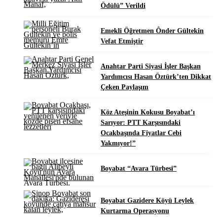
Ödülü” Verildi
Emekli Öğretmen Ônder Gültekin
Vefat Etmiştir
Anahtar Parti Siyasi İşler Başkan
Yardımcısı Hasan Öztürk’ten Dikkat
Çeken Paylaşım
Köz Ateşinin Kokusu Boyabat’ı
Sarıyor: PTT Karşısındaki
Ocakbaşında Fiyatlar Cebi
Yakmıyor!”
Boyabat “Avara Türbesi”
Boyabat Gazidere Köyü Leylek
Kurtarma Operasyonu