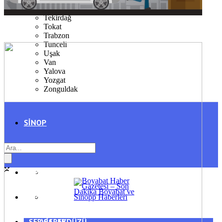
Şırnak
Tekirdağ
Tokat
Trabzon
Tunceli
Uşak
Van
Yalova
Yozgat
Zonguldak
SINOP
SIYASET
BOYABAT
GENEL
DURAĞAN
SPOR
AYANCIK
SERVISLER
SARAYDÜZÜ