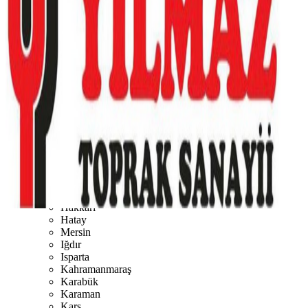
Burdur
Bursa
Çanakkale
Çankırı
Çorum
Denizli
Diyarbakır
Düzce
Edirne
Elazığ
Erzincan
Erzurum
Eskişehir
Gaziantep
Giresun
Gümüşhane
Hakkari
Hatay
Mersin
Iğdır
Isparta
Kahramanmaraş
Karabük
Karaman
Kars