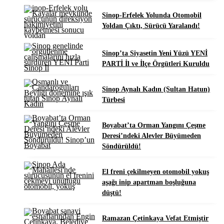
Sinop-Erfelek Yolunda Otomobil
Yoldan Çıktı, Sürücü Yaralandı!
Sinop’ta Siyasetin Yeni Yüzü YENİ
PARTİ İl ve İlçe Örgütleri Kuruldu
Sinop Aynalı Kadın (Sultan Hatun)
Türbesi
Boyabat’ta Orman Yangını Çeşme
Deresi’ndeki Alevler Büyümeden
Söndürüldü!
El freni çekilmeyen otomobil yokuş
aşağı inip apartman boşluğuna
düştü!
Ramazan Çetinkaya Vefat Etmiştir