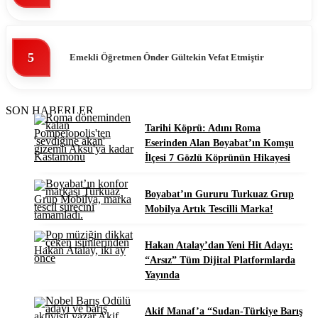
5
Emekli Öğretmen Ônder Gültekin Vefat Etmiştir
SON HABERLER
Tarihi Köprü: Adını Roma
Eserinden Alan Boyabat’ın Komşu
İlçesi 7 Gözlü Köprünün Hikayesi
Boyabat’ın Gururu Turkuaz Grup
Mobilya Artık Tescilli Marka!
Hakan Atalay’dan Yeni Hit Adayı:
“Arsız” Tüm Dijital Platformlarda
Yayında
Akif Manaf’a “Sudan-Türkiye Barış