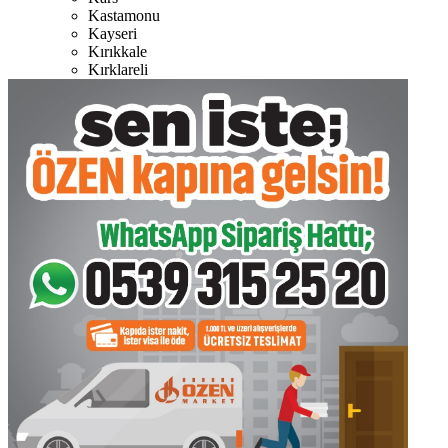
Kastamonu
Kayseri
Kırıkkale
Kırklareli
Kırşehir
Kilis
Kocaeli
Konya
Kütahya
Malatya
Manisa
Mardin
Muğla
Muş
Nevşehir
Niğde
Ordu
Osmaniye
Rize
Sakarya
Samsun
Siirt
Sinop
Sivas
Şanlıurfa