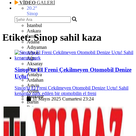
VİDEO
GALERİ
20.2
°
Sinop
İstanbul
Ankara
Etiket:
Sinop sahil kaza
İzmir
Adana
Adıyaman
Afyon
Ağrı
Aksaray
Sinop’ta El Freni Çekilmeyen Otomobil Denize
Amasya
Antalya
Uçtu!
Ardahan
Artvin
Sinop'ta El Freni Çekilmeyen Otomobil Denize Uçtu! Sahil
Aydın
kenarına park edilen bir otomobilin el freni
Balıkesir
31 Mayıs 2025 Cumartesi 23:24
Bartın
Batman
Bayburt
Bilecik
Bingöl
Bitlis
Bolu