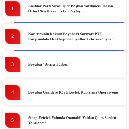
Anahtar Parti Siyasi İşler Başkan Yardımcısı Hasan
1
Öztürk’ten Dikkat Çeken Paylaşım
DIKMEN
HAVA DURUMU
ERFELEK
NAMAZ VAKITLERI
Köz Ateşinin Kokusu Boyabat’ı Sarıyor: PTT
2
Karşısındaki Ocakbaşında Fiyatlar Cebi Yakmıyor!”
GERZE
PUAN DURUMLARI
TÜRKELI
3
Boyabat “Avara Türbesi”
4
Boyabat Gazidere Köyü Leylek Kurtarma Operasyonu
Sinop-Erfelek Yolunda Otomobil Yoldan Çıktı, Sürücü
5
Yaralandı!