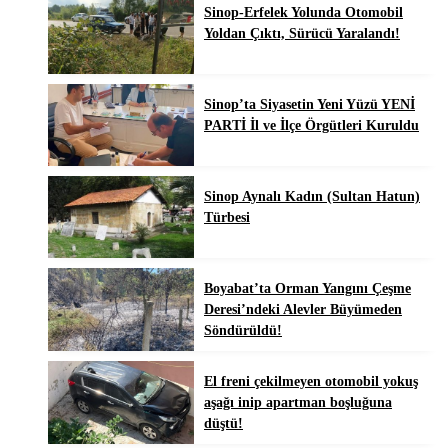
Sinop-Erfelek Yolunda Otomobil
Yoldan Çıktı, Sürücü Yaralandı!
Sinop’ta Siyasetin Yeni Yüzü YENİ
PARTİ İl ve İlçe Örgütleri Kuruldu
Sinop Aynalı Kadın (Sultan Hatun)
Türbesi
Boyabat’ta Orman Yangını Çeşme
Deresi’ndeki Alevler Büyümeden
Söndürüldü!
El freni çekilmeyen otomobil yokuş
aşağı inip apartman boşluğuna
düştü!