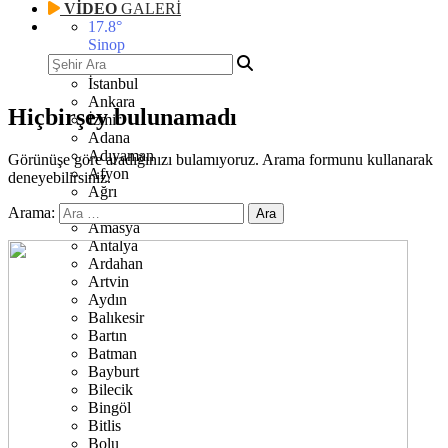
VİDEO
GALERİ
17.8
°
Sinop
İstanbul
Ankara
Hiçbirşey bulunamadı
İzmir
Adana
Adıyaman
Görünüşe göre aradığınızı bulamıyoruz. Arama formunu kullanarak
Afyon
deneyebilirsiniz.
Ağrı
Aksaray
Arama:
Amasya
Antalya
Ardahan
Artvin
Aydın
Balıkesir
Bartın
Batman
Bayburt
Bilecik
Bingöl
Bitlis
Bolu