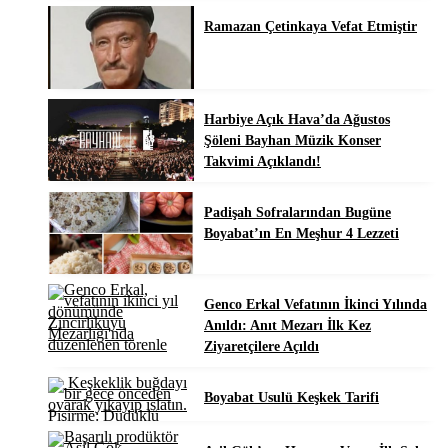
Ramazan Çetinkaya Vefat Etmiştir
Harbiye Açık Hava’da Ağustos
Şöleni Bayhan Müzik Konser
Takvimi Açıklandı!
Padişah Sofralarından Bugüne
Boyabat’ın En Meşhur 4 Lezzeti
Genco Erkal Vefatının İkinci Yılında
Anıldı: Anıt Mezarı İlk Kez
Ziyaretçilere Açıldı
Boyabat Usulü Keşkek Tarifi