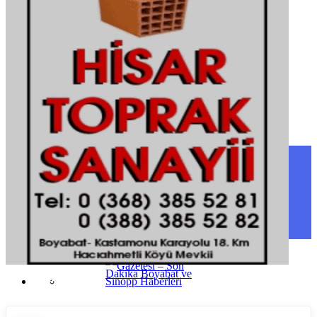
Şırnak
Tekirdağ
Tokat
Trabzon
Tunceli
Uşak
Van
Yalova
Yozgat
Zonguldak
SINOP
SIYASET
BOYABAT
GENEL
DURAĞAN
SPOR
AYANCIK
SERVISLER
SARAYDÜZÜ