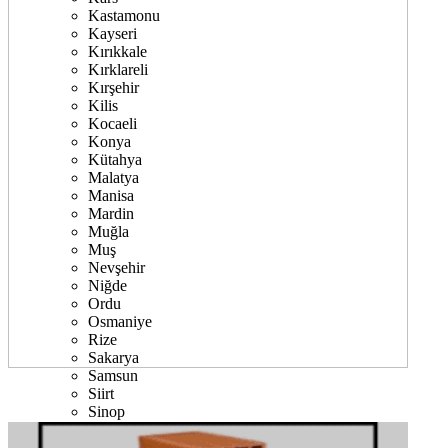
Kastamonu
Kayseri
Kırıkkale
Kırklareli
Kırşehir
Kilis
Kocaeli
Konya
Kütahya
Malatya
Manisa
Mardin
Muğla
Muş
Nevşehir
Niğde
Ordu
Osmaniye
Rize
Sakarya
Samsun
Siirt
Sinop
Sivas
Şanlıurfa