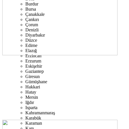
Burdur
Bursa
Çanakkale
Çankırı
Çorum
Denizli
Diyarbakır
Düzce
Edirne
Elazığ
Erzincan
Erzurum
Eskişehir
Gaziantep
Giresun
Gümüşhane
Hakkari
Hatay
Mersin
Iğdır
Isparta
Kahramanmaraş
Karabük
Karaman
Kars