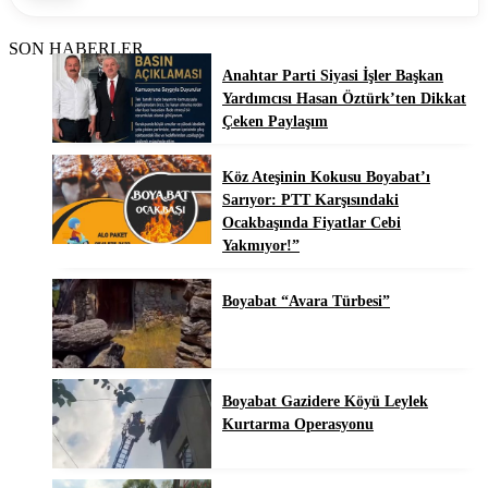
SON HABERLER
Anahtar Parti Siyasi İşler Başkan
Yardımcısı Hasan Öztürk’ten Dikkat
Çeken Paylaşım
Köz Ateşinin Kokusu Boyabat’ı
Sarıyor: PTT Karşısındaki
Ocakbaşında Fiyatlar Cebi
Yakmıyor!”
Boyabat “Avara Türbesi”
Boyabat Gazidere Köyü Leylek
Kurtarma Operasyonu