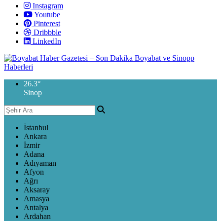
Instagram
Youtube
Pinterest
Dribbble
LinkedIn
26.3
°
Sinop
İstanbul
Ankara
İzmir
Adana
Adıyaman
Afyon
Ağrı
Aksaray
Amasya
Antalya
Ardahan