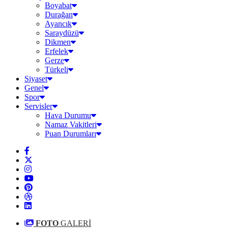
Boyabat
Durağan
Ayancık
Saraydüzü
Dikmen
Erfelek
Gerze
Türkeli
Siyaset
Genel
Spor
Servisler
Hava Durumu
Namaz Vakitleri
Puan Durumları
FOTO
GALERİ