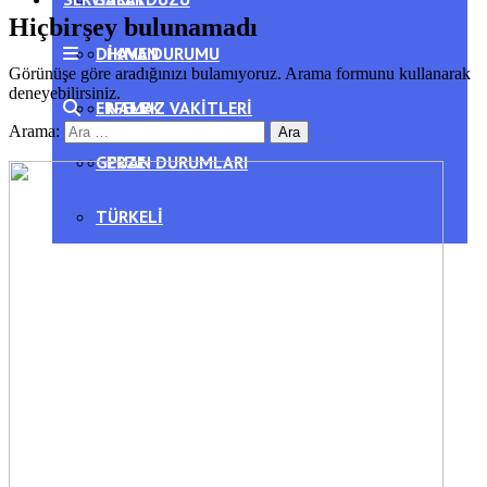
Hiçbirşey bulunamadı
DIKMEN
HAVA DURUMU
Görünüşe göre aradığınızı bulamıyoruz. Arama formunu kullanarak
deneyebilirsiniz.
ERFELEK
NAMAZ VAKITLERI
Arama:
GERZE
PUAN DURUMLARI
TÜRKELI