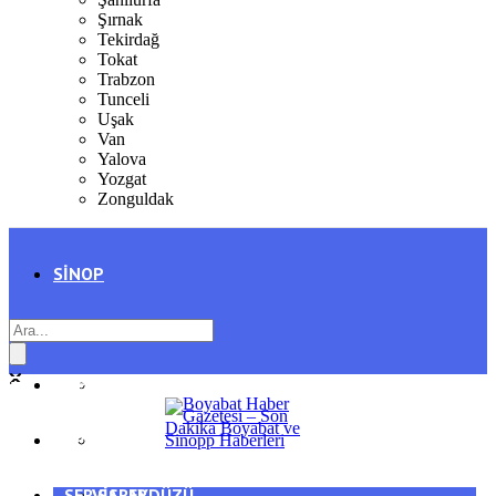
Şırnak
Tekirdağ
Tokat
Trabzon
Tunceli
Uşak
Van
Yalova
Yozgat
Zonguldak
SINOP
SIYASET
BOYABAT
GENEL
DURAĞAN
SPOR
AYANCIK
SERVISLER
SARAYDÜZÜ