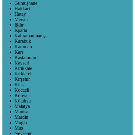
Gümüşhane
Hakkari
Hatay
Mersin
Iğdır
Isparta
Kahramanmaraş
Karabük
Karaman
Kars
Kastamonu
Kayseri
Kırıkkale
Kırklareli
Kırşehir
Kilis
Kocaeli
Konya
Kütahya
Malatya
Manisa
Mardin
Muğla
Muş
Nevşehir