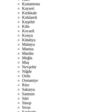
Kastamonu
Kayseri
Kırıkkale
Kırklareli
Kırşehir
Kilis
Kocaeli
Konya
Kütahya
Malatya
Manisa
Mardin
Muğla
Muş
Nevşehir
Niğde
Ordu
Osmaniye
Rize
Sakarya
Samsun
Siirt
Sinop
Sivas
Şanlıurfa