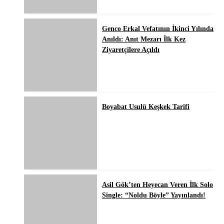
Genco Erkal Vefatının İkinci Yılında
Anıldı: Anıt Mezarı İlk Kez
Ziyaretçilere Açıldı
Boyabat Usulü Keşkek Tarifi
Asil Gök’ten Heyecan Veren İlk Solo
Single: “Noldu Böyle” Yayınlandı!