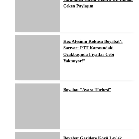
Çeken Paylaşım
Köz Ateşinin Kokusu Boyabat’ı
Sarıyor: PTT Karşısındaki
Ocakbaşında Fiyatlar Cebi
Yakmıyor!”
Boyabat “Avara Türbesi”
Boyabat Gazidere Köyü Leylek