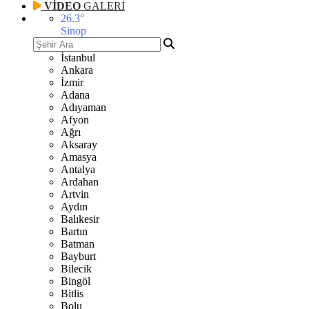
VİDEO
GALERİ
26.3
°
Sinop
İstanbul
Ankara
İzmir
Adana
Adıyaman
Afyon
Ağrı
Aksaray
Amasya
Antalya
Ardahan
Artvin
Aydın
Balıkesir
Bartın
Batman
Bayburt
Bilecik
Bingöl
Bitlis
Bolu