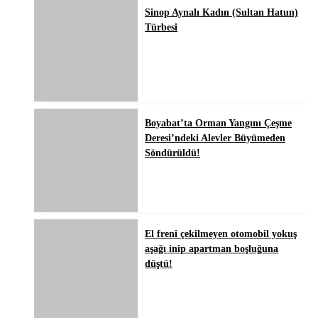
Sinop Aynalı Kadın (Sultan Hatun)
Türbesi
Boyabat’ta Orman Yangını Çeşme
Deresi’ndeki Alevler Büyümeden
Söndürüldü!
El freni çekilmeyen otomobil yokuş
aşağı inip apartman boşluğuna
düştü!