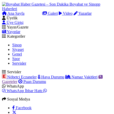
Ana Sayfa
Arama
Galeri
Video
Yazarlar
Üyelik
Üye Girişi
Yayın/Gazete
Yayınlar
Kategoriler
Sinop
Siyaset
Genel
Spor
Servisler
Servisler
Nöbetçi Eczaneler
Hava Durumu
Namaz Vakitleri
Gazeteler
Puan Durumu
WhatsApp
WhatsApp İhbar Hattı
Sosyal Medya
Facebook