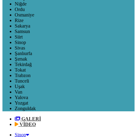
Niğde
Ordu
Osmaniye
Rize
Sakarya
Samsun
Siirt
Sinop
Sivas
Şanlıurfa
Şırnak
Tekirdağ
Tokat
Trabzon
Tunceli
Uşak
Van
Yalova
Yozgat
Zonguldak
GALERİ
VİDEO
Sinop