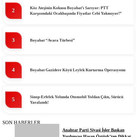
Köz Ateşinin Kokusu Boyabat’ı Sarıyor: PTT
2
Karşısındaki Ocakbaşında Fiyatlar Cebi Yakmıyor!”
3
Boyabat “Avara Türbesi”
4
Boyabat Gazidere Köyü Leylek Kurtarma Operasyonu
Sinop-Erfelek Yolunda Otomobil Yoldan Çıktı, Sürücü
5
Yaralandı!
SON HABERLER
Anahtar Parti Siyasi İşler Başkan
Yardımcısı Hasan Öztürk’ten Dikkat