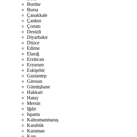
Burdur
Bursa
Çanakkale
Çankırı
Çorum
Denizli
Diyarbakır
Düzce
Edirne
Elazığ
Erzincan
Erzurum
Eskişehir
Gaziantep
Giresun
Gümüşhane
Hakkari
Hatay
Mersin
Iğdır
Isparta
Kahramanmaraş
Karabük
Karaman
Kars