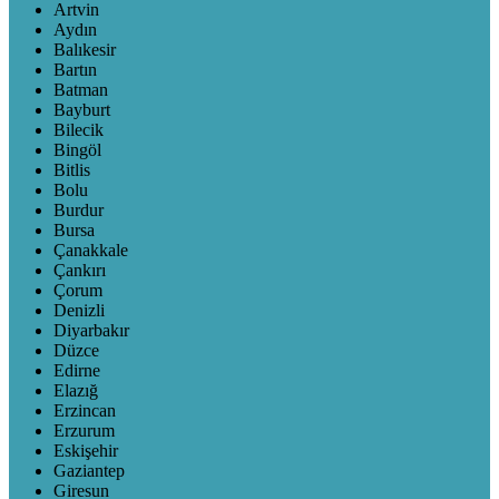
Artvin
Aydın
Balıkesir
Bartın
Batman
Bayburt
Bilecik
Bingöl
Bitlis
Bolu
Burdur
Bursa
Çanakkale
Çankırı
Çorum
Denizli
Diyarbakır
Düzce
Edirne
Elazığ
Erzincan
Erzurum
Eskişehir
Gaziantep
Giresun