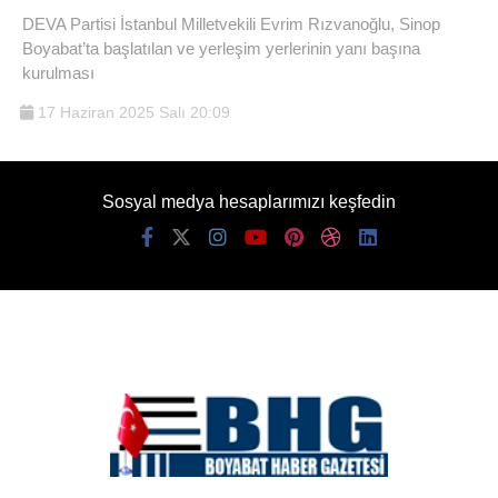
DEVA Partisi İstanbul Milletvekili Evrim Rızvanoğlu, Sinop
Boyabat’ta başlatılan ve yerleşim yerlerinin yanı başına
kurulması
17 Haziran 2025 Salı 20:09
Sosyal medya hesaplarımızı keşfedin