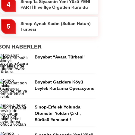
Sinop’ta Siyasetin Yeni Yüzü YENİ
4
PARTİ İl ve İlçe Örgütleri Kuruldu
Sinop Aynalı Kadın (Sultan Hatun)
5
Türbesi
SON HABERLER
Boyabat “Avara Türbesi”
Boyabat Gazidere Köyü
Leylek Kurtarma Operasyonu
Sinop-Erfelek Yolunda
Otomobil Yoldan Çıktı,
Sürücü Yaralandı!
Sinop’ta Siyasetin Yeni Yüzü