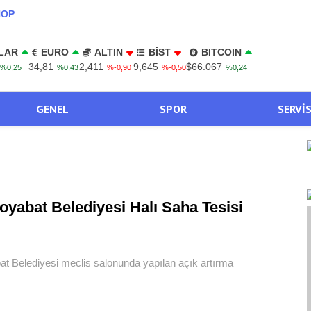
NOP
LAR
EURO
ALTIN
BİST
BITCOIN
34,81
2,411
9,645
$66.067
%0,25
%0,43
%-0,90
%-0,50
%0,24
GENEL
SPOR
SERVI
oyabat Belediyesi Halı Saha Tesisi
bat Belediyesi meclis salonunda yapılan açık artırma