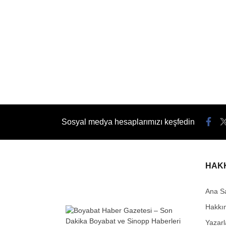
Sosyal medya hesaplarımızı keşfedin
HAK
Ana S
Hakkı
Yazarl