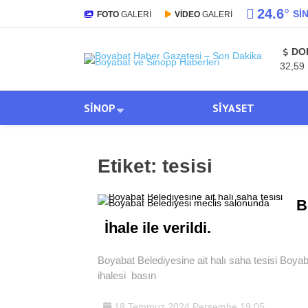
24.6
°
SI
FOTO
GALERİ
VİDEO
GALERİ
DO
32,59
SINOP
SIYASET
Etiket:
tesisi
B
İhale ile verildi.
Boyabat Belediyesine ait halı saha tesisi Boya
ihalesi basın
18 Temmuz 2024 Perşembe 19:05