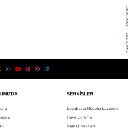
KIMIZDA
SERVISLER
ayfa
Boyabat’ta Nöbetçi Eczaneler
mızda
Hava Durumu
ar
Namaz Vakitleri