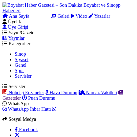
Ana Sayfa
Arama
Galeri
Video
Yazarlar
Üyelik
Üye Girişi
Yayın/Gazete
Yayınlar
Kategoriler
Sinop
Siyaset
Genel
Spor
Servisler
Servisler
Nöbetçi Eczaneler
Hava Durumu
Namaz Vakitleri
Gazeteler
Puan Durumu
WhatsApp
WhatsApp İhbar Hattı
Sosyal Medya
Facebook