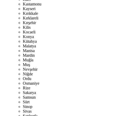
Kastamonu
Kayseri
Kırıkkale
Kırklareli
Kırşehir
Kilis
Kocaeli
Konya
Kütahya
Malatya
Manisa
Mardin
Muğla
Muş
Nevşehir
Niğde
Ordu
Osmaniye
Rize
Sakarya
Samsun
Siirt
Sinop
Sivas
Şanlıurfa