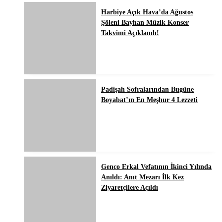
Harbiye Açık Hava’da Ağustos
Şöleni Bayhan Müzik Konser
Takvimi Açıklandı!
Padişah Sofralarından Bugüne
Boyabat’ın En Meşhur 4 Lezzeti
Genco Erkal Vefatının İkinci Yılında
Anıldı: Anıt Mezarı İlk Kez
Ziyaretçilere Açıldı