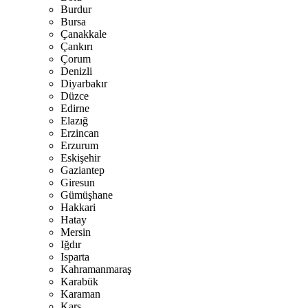
Burdur
Bursa
Çanakkale
Çankırı
Çorum
Denizli
Diyarbakır
Düzce
Edirne
Elazığ
Erzincan
Erzurum
Eskişehir
Gaziantep
Giresun
Gümüşhane
Hakkari
Hatay
Mersin
Iğdır
Isparta
Kahramanmaraş
Karabük
Karaman
Kars