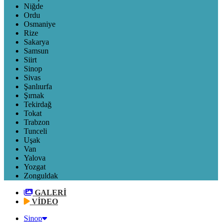
Niğde
Ordu
Osmaniye
Rize
Sakarya
Samsun
Siirt
Sinop
Sivas
Şanlıurfa
Şırnak
Tekirdağ
Tokat
Trabzon
Tunceli
Uşak
Van
Yalova
Yozgat
Zonguldak
GALERİ
VİDEO
Sinop