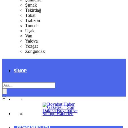
Şırnak
Tekirdağ
Tokat
Trabzon
Tunceli
Uşak
Van
Yalova
Yozgat
Zonguldak
SINOP
SIYASET
BOYABAT
GENEL
DURAĞAN
SPOR
AYANCIK
SERVISLER
SARAYDÜZÜ