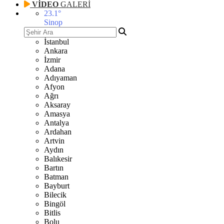
VİDEO
GALERİ
23.1
°
Sinop
İstanbul
Ankara
İzmir
Adana
Adıyaman
Afyon
Ağrı
Aksaray
Amasya
Antalya
Ardahan
Artvin
Aydın
Balıkesir
Bartın
Batman
Bayburt
Bilecik
Bingöl
Bitlis
Bolu