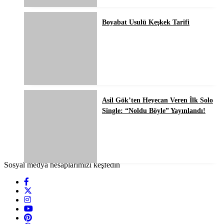
Boyabat Usulü Keşkek Tarifi
Asil Gök’ten Heyecan Veren İlk Solo
Single: “Noldu Böyle” Yayınlandı!
Sosyal medya hesaplarımızı keşfedin