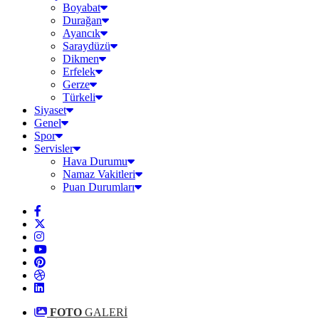
Boyabat
Durağan
Ayancık
Saraydüzü
Dikmen
Erfelek
Gerze
Türkeli
Siyaset
Genel
Spor
Servisler
Hava Durumu
Namaz Vakitleri
Puan Durumları
FOTO
GALERİ