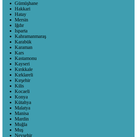
Gümüşhane
Hakkari
Hatay
Mersin
Iğdır
Isparta
Kahramanmaraş
Karabük
Karaman
Kars
Kastamonu
Kayseri
Kırıkkale
Kırklareli
Kırşehir
Kilis
Kocaeli
Konya
Kütahya
Malatya
Manisa
Mardin
Muğla
Muş
Nevşehir