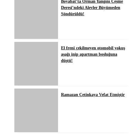
Boyabat’ta Orman Yangını Çeşme
Deresi’ndeki Alevler Büyümeden
Söndürüldü!
El freni çekilmeyen otomobil yokuş
aşağı inip apartman boşluğuna
düştü!
Ramazan Çetinkaya Vefat Etmiştir