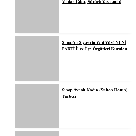
Yoldan Çıktı, Sürücü Yaralandı!
Sinop’ta Siyasetin Yeni Yüzü YENİ
PARTİ İl ve İlçe Örgütleri Kuruldu
Sinop Aynalı Kadın (Sultan Hatun)
Türbesi