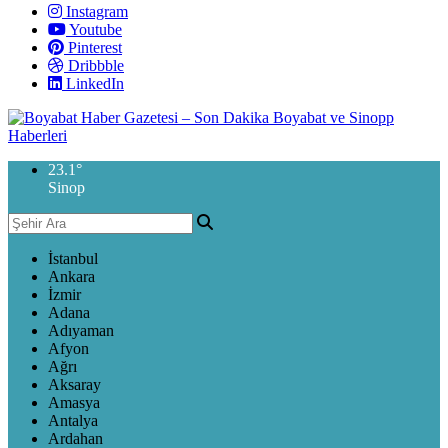
Instagram
Youtube
Pinterest
Dribbble
LinkedIn
23.1
°
Sinop
İstanbul
Ankara
İzmir
Adana
Adıyaman
Afyon
Ağrı
Aksaray
Amasya
Antalya
Ardahan