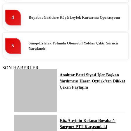
4
Boyabat Gazidere Köyü Leylek Kurtarma Operasyonu
Sinop-Erfelek Yolunda Otomobil Yoldan Çıktı, Sürücü
5
Yaralandı!
SON HABERLER
Anahtar Parti Siyasi İşler Başkan
Yardımcısı Hasan Öztürk’ten Dikkat
Çeken Paylaşım
Köz Ateşinin Kokusu Boyabat’ı
Sarıyor: PTT Karşısındaki