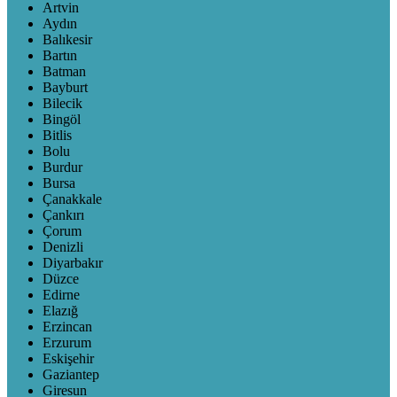
Artvin
Aydın
Balıkesir
Bartın
Batman
Bayburt
Bilecik
Bingöl
Bitlis
Bolu
Burdur
Bursa
Çanakkale
Çankırı
Çorum
Denizli
Diyarbakır
Düzce
Edirne
Elazığ
Erzincan
Erzurum
Eskişehir
Gaziantep
Giresun