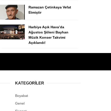
Ramazan Çetinkaya Vefat
Etmiştir
Harbiye Açık Hava’da
Ağustos Şöleni Bayhan
Müzik Konser Takvimi
Açıklandı!
KATEGORILER
Boyabat
Genel
Siyaset