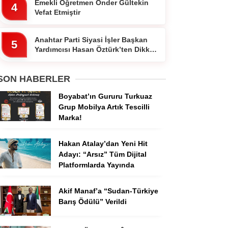
Emekli Öğretmen Ônder Gültekin
4
Vefat Etmiştir
Anahtar Parti Siyasi İşler Başkan
5
Yardımcısı Hasan Öztürk’ten Dikkat
Çeken Paylaşım
SON HABERLER
Boyabat’ın Gururu Turkuaz
Grup Mobilya Artık Tescilli
Marka!
Hakan Atalay’dan Yeni Hit
Adayı: “Arsız” Tüm Dijital
Platformlarda Yayında
Akif Manaf’a “Sudan-Türkiye
Barış Ödülü” Verildi