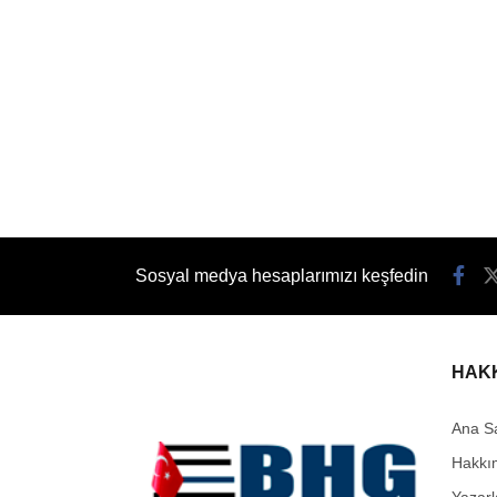
Sosyal medya hesaplarımızı keşfedin
HAK
Ana S
Hakkı
Yazarl