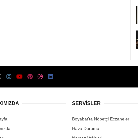
KIMIZDA
SERVISLER
ayfa
Boyabat’ta Nöbetçi Eczaneler
mızda
Hava Durumu
ar
Namaz Vakitleri