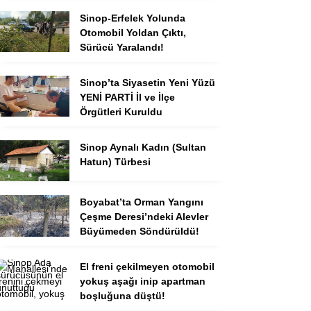
Sinop-Erfelek Yolunda
Otomobil Yoldan Çıktı,
Sürücü Yaralandı!
Sinop’ta Siyasetin Yeni Yüzü
YENİ PARTİ İl ve İlçe
Örgütleri Kuruldu
Sinop Aynalı Kadın (Sultan
Hatun) Türbesi
Boyabat’ta Orman Yangını
Çeşme Deresi’ndeki Alevler
Büyümeden Söndürüldü!
El freni çekilmeyen otomobil
yokuş aşağı inip apartman
boşluğuna düştü!