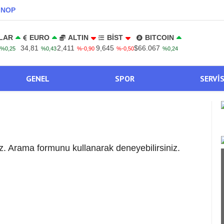
INOP
LAR
EURO
ALTIN
BİST
BITCOIN
34,81
2,411
9,645
$66.067
%0,25
%0,43
%-0,90
%-0,50
%0,24
GENEL
SPOR
SERVI
. Arama formunu kullanarak deneyebilirsiniz.