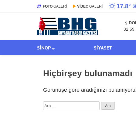
17.8
°
S
FOTO
GALERİ
VİDEO
GALERİ
DO
32,59
SINOP
SIYASET
Hiçbirşey bulunamadı
Görünüşe göre aradığınızı bulamıyoruz
Arama: