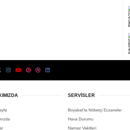
KIMIZDA
SERVISLER
ayfa
Boyabat’ta Nöbetçi Eczaneler
mızda
Hava Durumu
ar
Namaz Vakitleri