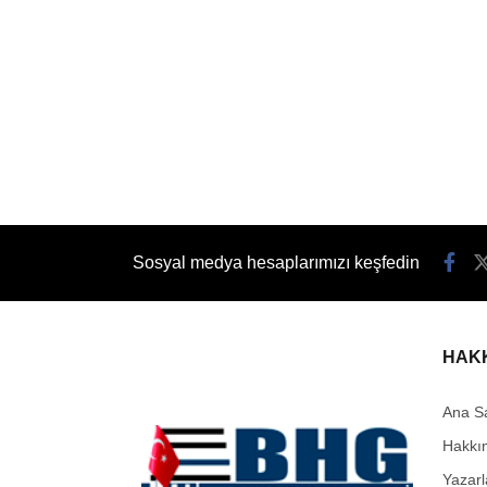
Sosyal medya hesaplarımızı keşfedin
HAK
Ana S
Hakkı
Yazarl