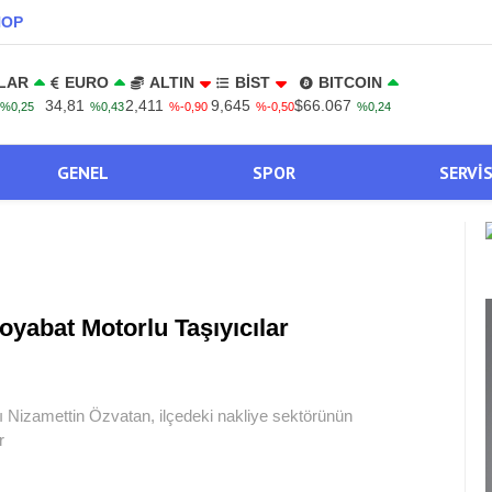
NOP
LAR
EURO
ALTIN
BİST
BITCOIN
34,81
2,411
9,645
$66.067
%0,25
%0,43
%-0,90
%-0,50
%0,24
GENEL
SPOR
SERVI
oyabat Motorlu Taşıyıcılar
ı Nizamettin Özvatan, ilçedeki nakliye sektörünün
r