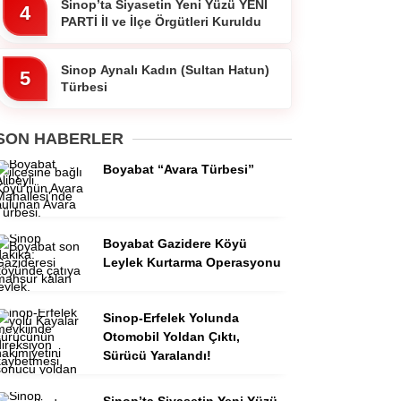
Sinop’ta Siyasetin Yeni Yüzü YENİ
4
PARTİ İl ve İlçe Örgütleri Kuruldu
Sinop Aynalı Kadın (Sultan Hatun)
5
Türbesi
SON HABERLER
Boyabat “Avara Türbesi”
Boyabat Gazidere Köyü
Leylek Kurtarma Operasyonu
Sinop-Erfelek Yolunda
Otomobil Yoldan Çıktı,
Sürücü Yaralandı!
Sinop’ta Siyasetin Yeni Yüzü