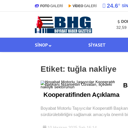
24.6
°
SI
FOTO
GALERİ
VİDEO
GALERİ
DO
32,59
SINOP
SIYASET
Etiket:
tuğla nakliye
B
Kooperatifinden Açıklama
Boyabat Motorlu Taşıyıcılar Kooperatifi Başkan
sürdürülebilirliğini sağlamak amacıyla önemli bi
10 Haziran 2025 Salı 16:14