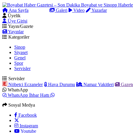
Ana Sayfa
Arama
Galeri
Video
Yazarlar
Üyelik
Üye Girişi
Yayın/Gazete
Yayınlar
Kategoriler
Sinop
Siyaset
Genel
Spor
Servisler
Servisler
Nöbetçi Eczaneler
Hava Durumu
Namaz Vakitleri
Gazete
WhatsApp
WhatsApp İhbar Hattı
Sosyal Medya
Facebook
Instagram
Youtube