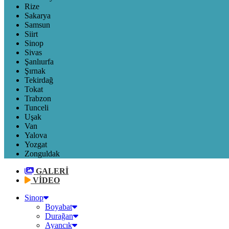
Rize
Sakarya
Samsun
Siirt
Sinop
Sivas
Şanlıurfa
Şırnak
Tekirdağ
Tokat
Trabzon
Tunceli
Uşak
Van
Yalova
Yozgat
Zonguldak
GALERİ
VİDEO
Sinop
Boyabat
Durağan
Ayancık