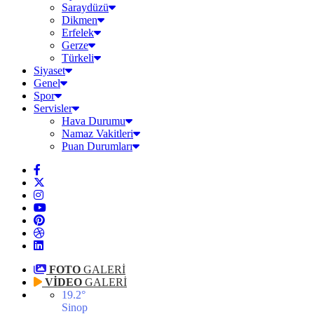
Saraydüzü
Dikmen
Erfelek
Gerze
Türkeli
Siyaset
Genel
Spor
Servisler
Hava Durumu
Namaz Vakitleri
Puan Durumları
FOTO
GALERİ
VİDEO
GALERİ
19.2
°
Sinop