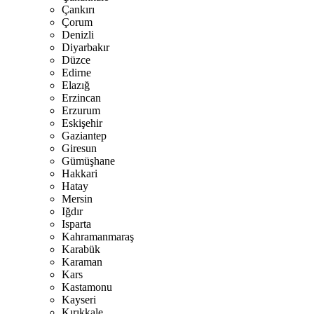
Çankırı
Çorum
Denizli
Diyarbakır
Düzce
Edirne
Elazığ
Erzincan
Erzurum
Eskişehir
Gaziantep
Giresun
Gümüşhane
Hakkari
Hatay
Mersin
Iğdır
Isparta
Kahramanmaraş
Karabük
Karaman
Kars
Kastamonu
Kayseri
Kırıkkale