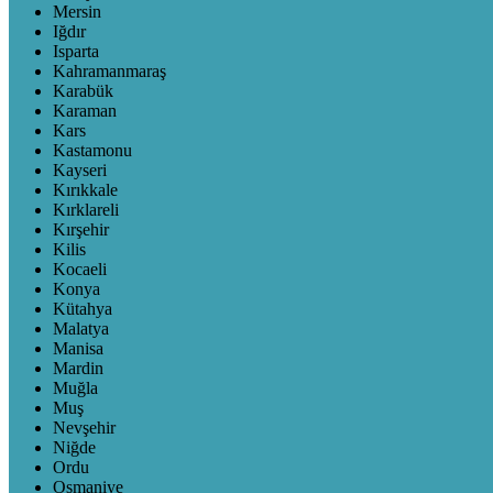
Mersin
Iğdır
Isparta
Kahramanmaraş
Karabük
Karaman
Kars
Kastamonu
Kayseri
Kırıkkale
Kırklareli
Kırşehir
Kilis
Kocaeli
Konya
Kütahya
Malatya
Manisa
Mardin
Muğla
Muş
Nevşehir
Niğde
Ordu
Osmaniye