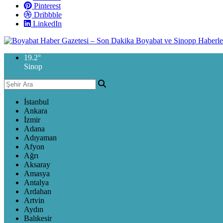
Pinterest
Dribbble
LinkedIn
19.2
°
Sinop
İstanbul
Ankara
İzmir
Adana
Adıyaman
Afyon
Ağrı
Aksaray
Amasya
Antalya
Ardahan
Artvin
Aydın
Balıkesir