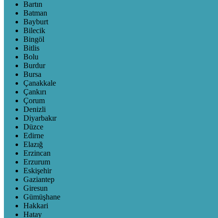
Bartın
Batman
Bayburt
Bilecik
Bingöl
Bitlis
Bolu
Burdur
Bursa
Çanakkale
Çankırı
Çorum
Denizli
Diyarbakır
Düzce
Edirne
Elazığ
Erzincan
Erzurum
Eskişehir
Gaziantep
Giresun
Gümüşhane
Hakkari
Hatay