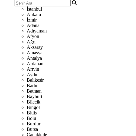
İstanbul
Ankara
İzmir
Adana
Adıyaman
Afyon
Ağrı
Aksaray
Amasya
Antalya
Ardahan
Artvin
Aydın
Balıkesir
Bartın
Batman
Bayburt
Bilecik
Bingöl
Bitlis
Bolu
Burdur
Bursa
Çanakkale