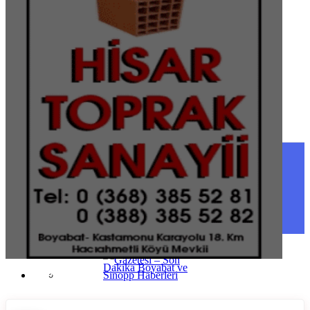
Şırnak
Tekirdağ
Tokat
Trabzon
Tunceli
Uşak
Van
Yalova
Yozgat
Zonguldak
SINOP
SIYASET
BOYABAT
GENEL
DURAĞAN
SPOR
AYANCIK
SERVISLER
SARAYDÜZÜ