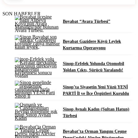
SON HABERLER
Boyabat “Avara Türbesi”
Boyabat Gazidere Köyü Leylek
Kurtarma Operasyonu
Sinop-Erfelek Yolunda Otomobil
Yoldan Çıktı, Sürücü Yaralandı!
Sinop’ta Siyasetin Yeni Yüzü YENİ
PARTİ İl ve İlçe Örgütleri Kuruldu
Sinop Aynalı Kadın (Sultan Hatun)
Türbesi
Boyabat’ta Orman Yangını Çeşme
Deresi’ndeki Alevler Büyümeden