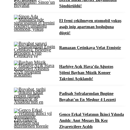
Söndürüldü!
El freni çekilmeyen otomobil yokuş
aşağı inip apartman boşluğuna
düştü!
Ramazan Çetinkaya Vefat Etmiştir
Harbiye Açık Hava’da Ağustos
Şöleni Bayhan Müzik Konser
Takvimi Açıklandı!
Padişah Sofralarından Bugüne
Boyabat’ın En Meşhur 4 Lezzeti
Genco Erkal Vefatının İkinci Yılında
Anıldı: Anıt Mezarı İlk Kez
Ziyaretçilere Açıldı