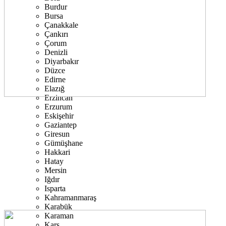
Burdur
Bursa
Çanakkale
Çankırı
Çorum
Denizli
Diyarbakır
Düzce
Edirne
Elazığ
Erzincan
Erzurum
Eskişehir
Gaziantep
Giresun
Gümüşhane
Hakkari
Hatay
Mersin
Iğdır
Isparta
Kahramanmaraş
Karabük
Karaman
Kars