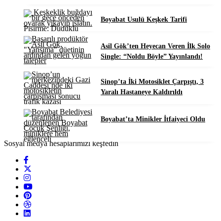
Boyabat Usulü Keşkek Tarifi
Asil Gök’ten Heyecan Veren İlk Solo
Single: “Noldu Böyle” Yayınlandı!
Sinop’ta İki Motosiklet Çarpıştı, 3
Yaralı Hastaneye Kaldırıldı
Boyabat’ta Minikler İtfaiyeci Oldu
Sosyal medya hesaplarımızı keşfedin