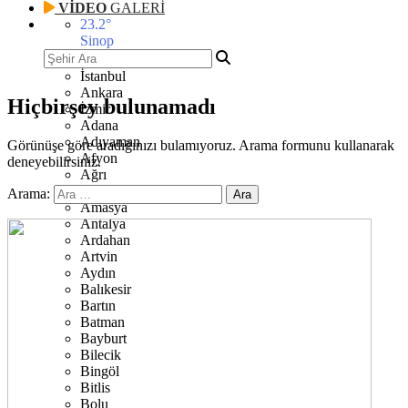
VİDEO
GALERİ
23.2
°
Sinop
İstanbul
Ankara
Hiçbirşey bulunamadı
İzmir
Adana
Adıyaman
Görünüşe göre aradığınızı bulamıyoruz. Arama formunu kullanarak
Afyon
deneyebilirsiniz.
Ağrı
Aksaray
Arama:
Amasya
Antalya
Ardahan
Artvin
Aydın
Balıkesir
Bartın
Batman
Bayburt
Bilecik
Bingöl
Bitlis
Bolu