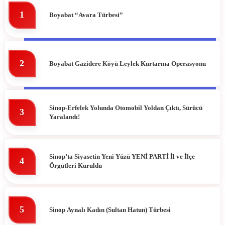
1
Boyabat “Avara Türbesi”
DIKMEN
HAVA DURUMU
ERFELEK
NAMAZ VAKITLERI
2
Boyabat Gazidere Köyü Leylek Kurtarma Operasyonu
GERZE
PUAN DURUMLARI
TÜRKELI
Sinop-Erfelek Yolunda Otomobil Yoldan Çıktı, Sürücü
3
Yaralandı!
Sinop’ta Siyasetin Yeni Yüzü YENİ PARTİ İl ve İlçe
4
Örgütleri Kuruldu
5
Sinop Aynalı Kadın (Sultan Hatun) Türbesi