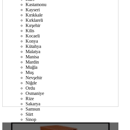
Kastamonu
Kayseri
Kırıkkale
Kırklareli
Kırşehir
Kilis
Kocaeli
Konya
Kütahya
Malatya
Manisa
Mardin
Muğla
Muş
Nevşehir
Niğde
Ordu
Osmaniye
Rize
Sakarya
Samsun
Siirt
Sinop
Sivas
Şanlıurfa