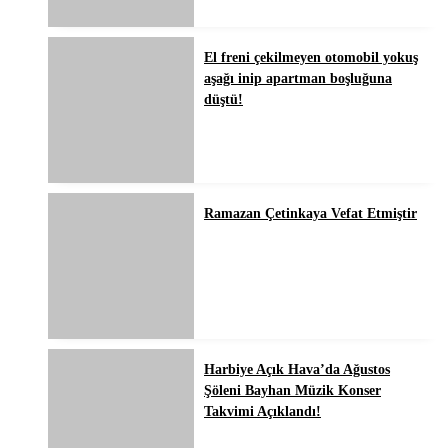
El freni çekilmeyen otomobil yokuş
aşağı inip apartman boşluğuna
düştü!
Ramazan Çetinkaya Vefat Etmiştir
Harbiye Açık Hava’da Ağustos
Şöleni Bayhan Müzik Konser
Takvimi Açıklandı!