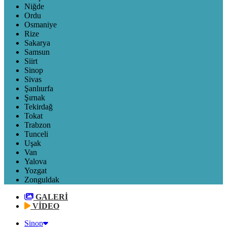
Niğde
Ordu
Osmaniye
Rize
Sakarya
Samsun
Siirt
Sinop
Sivas
Şanlıurfa
Şırnak
Tekirdağ
Tokat
Trabzon
Tunceli
Uşak
Van
Yalova
Yozgat
Zonguldak
GALERİ
VİDEO
Sinop