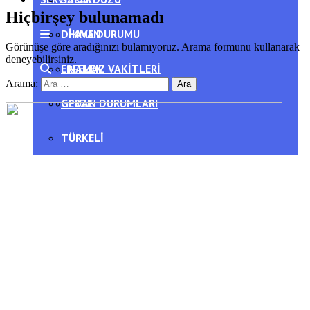
Hiçbirşey bulunamadı
DIKMEN
HAVA DURUMU
Görünüşe göre aradığınızı bulamıyoruz. Arama formunu kullanarak
deneyebilirsiniz.
ERFELEK
NAMAZ VAKITLERI
Arama:
GERZE
PUAN DURUMLARI
TÜRKELI