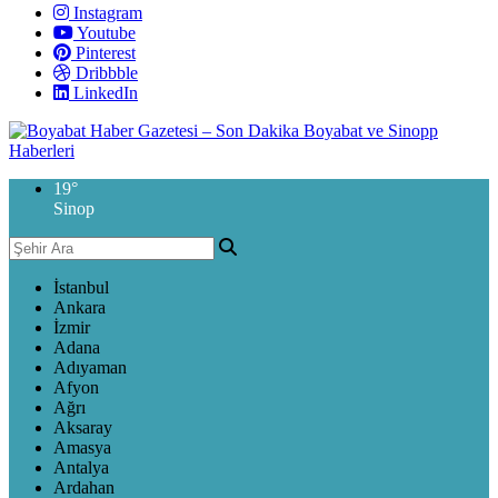
Instagram
Youtube
Pinterest
Dribbble
LinkedIn
19
°
Sinop
İstanbul
Ankara
İzmir
Adana
Adıyaman
Afyon
Ağrı
Aksaray
Amasya
Antalya
Ardahan