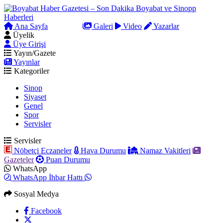
Ana Sayfa
Arama
Galeri
Video
Yazarlar
Üyelik
Üye Girişi
Yayın/Gazete
Yayınlar
Kategoriler
Sinop
Siyaset
Genel
Spor
Servisler
Servisler
Nöbetçi Eczaneler
Hava Durumu
Namaz Vakitleri
Gazeteler
Puan Durumu
WhatsApp
WhatsApp İhbar Hattı
Sosyal Medya
Facebook