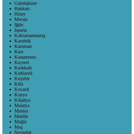
Gümüşhane
Hakkari
Hatay
Mersin
Iğdır
Isparta
Kahramanmaraş
Karabük
Karaman
Kars
Kastamonu
Kayseri
Kırıkkale
Kırklareli
Kırşehir
Kilis
Kocaeli
Konya
Kütahya
Malatya
Manisa
Mardin
Muğla
Muş
Nevşehir