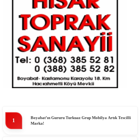
Boyabat’ın Gururu Turkuaz Grup Mobilya Artık Tescilli
1
Marka!