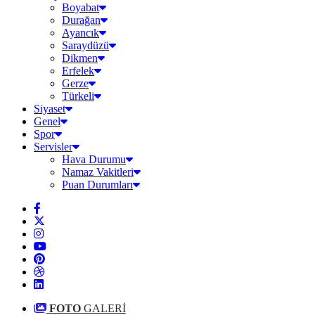
Boyabat
Durağan
Ayancık
Saraydüzü
Dikmen
Erfelek
Gerze
Türkeli
Siyaset
Genel
Spor
Servisler
Hava Durumu
Namaz Vakitleri
Puan Durumları
FOTO
GALERİ