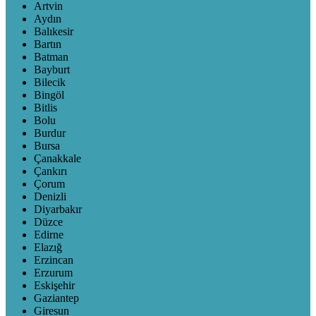
Artvin
Aydın
Balıkesir
Bartın
Batman
Bayburt
Bilecik
Bingöl
Bitlis
Bolu
Burdur
Bursa
Çanakkale
Çankırı
Çorum
Denizli
Diyarbakır
Düzce
Edirne
Elazığ
Erzincan
Erzurum
Eskişehir
Gaziantep
Giresun