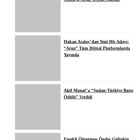
Hakan Atalay’dan Yeni Hit Adayı:
“Arsız” Tüm Dijital Platformlarda
Yayında
Akif Manaf’a “Sudan-Türkiye Barış
Ödülü” Verildi
Emekli Öğretmen Ônder Gültekin