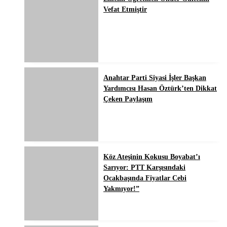
Vefat Etmiştir
Anahtar Parti Siyasi İşler Başkan
Yardımcısı Hasan Öztürk’ten Dikkat
Çeken Paylaşım
Köz Ateşinin Kokusu Boyabat’ı
Sarıyor: PTT Karşısındaki
Ocakbaşında Fiyatlar Cebi
Yakmıyor!”