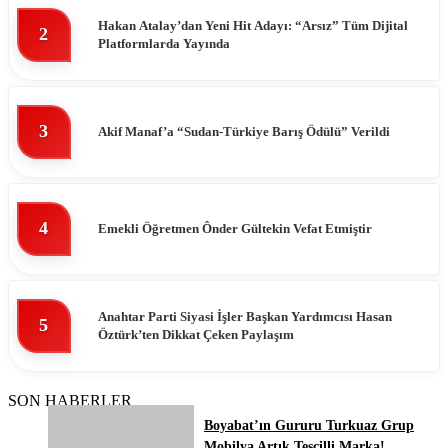
Hakan Atalay’dan Yeni Hit Adayı: “Arsız” Tüm Dijital
2
Platformlarda Yayında
3
Akif Manaf’a “Sudan-Türkiye Barış Ödülü” Verildi
4
Emekli Öğretmen Ônder Gültekin Vefat Etmiştir
Anahtar Parti Siyasi İşler Başkan Yardımcısı Hasan
5
Öztürk’ten Dikkat Çeken Paylaşım
SON HABERLER
Boyabat’ın Gururu Turkuaz Grup
Mobilya Artık Tescilli Marka!