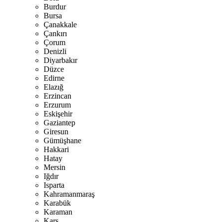
Burdur
Bursa
Çanakkale
Çankırı
Çorum
Denizli
Diyarbakır
Düzce
Edirne
Elazığ
Erzincan
Erzurum
Eskişehir
Gaziantep
Giresun
Gümüşhane
Hakkari
Hatay
Mersin
Iğdır
Isparta
Kahramanmaraş
Karabük
Karaman
Kars