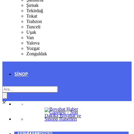
Şırnak
Tekirdağ
Tokat
Trabzon
Tunceli
Uşak
Van
Yalova
Yozgat
Zonguldak
SINOP
SIYASET
BOYABAT
GENEL
DURAĞAN
SPOR
AYANCIK
SERVISLER
SARAYDÜZÜ