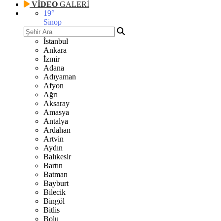
VİDEO
GALERİ
19
°
Sinop
İstanbul
Ankara
İzmir
Adana
Adıyaman
Afyon
Ağrı
Aksaray
Amasya
Antalya
Ardahan
Artvin
Aydın
Balıkesir
Bartın
Batman
Bayburt
Bilecik
Bingöl
Bitlis
Bolu