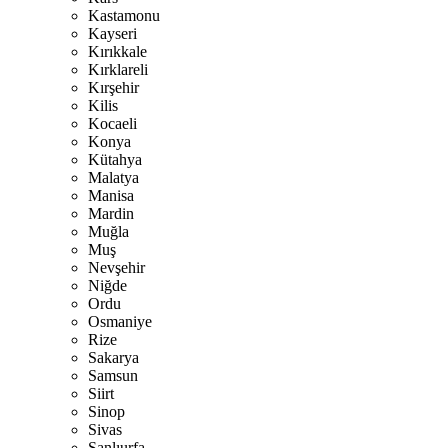
Kastamonu
Kayseri
Kırıkkale
Kırklareli
Kırşehir
Kilis
Kocaeli
Konya
Kütahya
Malatya
Manisa
Mardin
Muğla
Muş
Nevşehir
Niğde
Ordu
Osmaniye
Rize
Sakarya
Samsun
Siirt
Sinop
Sivas
Şanlıurfa