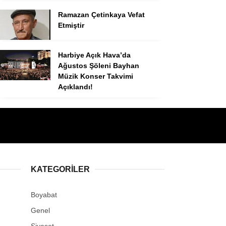
Ramazan Çetinkaya Vefat
Etmiştir
Harbiye Açık Hava’da
Ağustos Şöleni Bayhan
Müzik Konser Takvimi
Açıklandı!
KATEGORILER
Boyabat
Genel
Siyaset