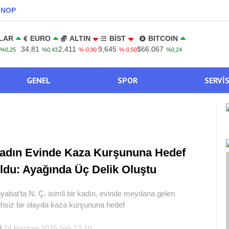
INOP
LAR
EURO
ALTIN
BİST
BITCOIN
34,81
2,411
9,645
$66.067
%0,25
%0,43
%-0,90
%-0,50
%0,24
GENEL
SPOR
SERVI
adın Evinde Kaza Kurşununa Hedef
ldu: Ayağında Üç Delik Oluştu
yabat'ta N. Ç. isimli bir kadın, evinde meydana gelen
lihsiz bir olayda kaza kurşununa hedef
24 Haziran 2025 Salı 12:10