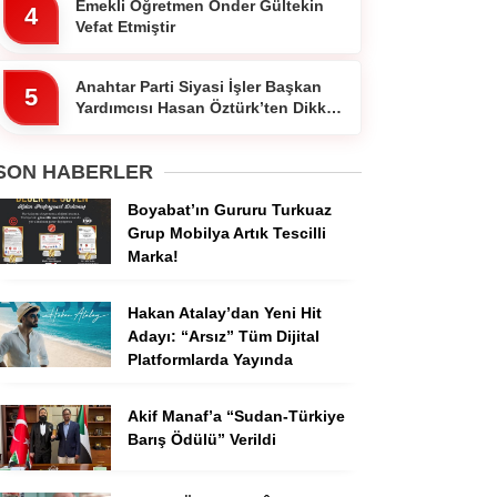
Emekli Öğretmen Ônder Gültekin
4
Vefat Etmiştir
Anahtar Parti Siyasi İşler Başkan
5
Yardımcısı Hasan Öztürk’ten Dikkat
Çeken Paylaşım
SON HABERLER
Boyabat’ın Gururu Turkuaz
Grup Mobilya Artık Tescilli
Marka!
Hakan Atalay’dan Yeni Hit
Adayı: “Arsız” Tüm Dijital
Platformlarda Yayında
Akif Manaf’a “Sudan-Türkiye
Barış Ödülü” Verildi