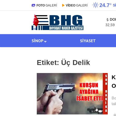
24.7
°
S
FOTO
GALERİ
VİDEO
GALERİ
DO
32,59
SINOP
SIYASET
Etiket:
Üç Delik
K
O
Bo
ta