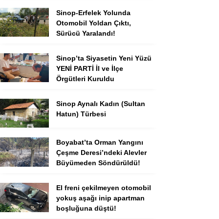
Sinop-Erfelek Yolunda
Otomobil Yoldan Çıktı,
Sürücü Yaralandı!
Sinop’ta Siyasetin Yeni Yüzü
YENİ PARTİ İl ve İlçe
Örgütleri Kuruldu
Sinop Aynalı Kadın (Sultan
Hatun) Türbesi
Boyabat’ta Orman Yangını
Çeşme Deresi’ndeki Alevler
Büyümeden Söndürüldü!
El freni çekilmeyen otomobil
yokuş aşağı inip apartman
boşluğuna düştü!