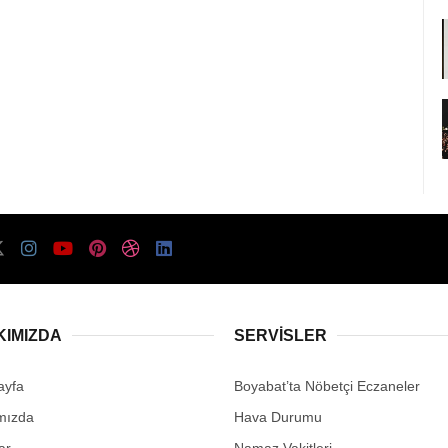
KIMIZDA
SERVISLER
ayfa
Boyabat’ta Nöbetçi Eczaneler
mızda
Hava Durumu
ar
Namaz Vakitleri