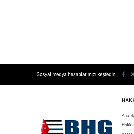
Sosyal medya hesaplarımızı keşfedin
HAK
Ana S
Hakkı
Yazarl