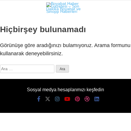
19.2
°
SINOP
Hiçbirşey bulunamadı
GALERİ
VİDEO
Görünüşe göre aradığınızı bulamıyoruz. Arama formunu
SINOP
kullanarak deneyebilirsiniz.
SIYASET
Arama:
GENEL
SPOR
Sosyal medya hesaplarımızı keşfedin
SERVISLER