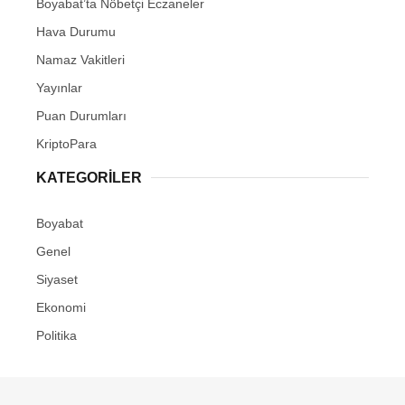
Boyabat’ta Nöbetçi Eczaneler
Youtube
Hava Durumu
Pinterest
Namaz Vakitleri
Yayınlar
Dribbble
Puan Durumları
KriptoPara
LinkedIn
KATEGORILER
Boyabat
Genel
Siyaset
Ekonomi
Politika