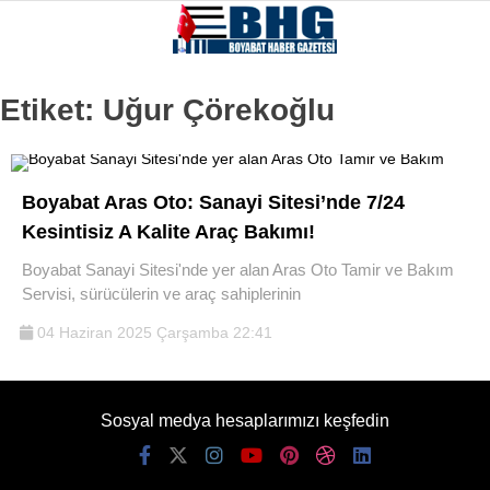
23
°
SINOP
Etiket:
Uğur Çörekoğlu
GALERİ
VİDEO
SINOP
Boyabat Aras Oto: Sanayi Sitesi’nde 7/24
SIYASET
Kesintisiz A Kalite Araç Bakımı!
GENEL
Boyabat Sanayi Sitesi'nde yer alan Aras Oto Tamir ve Bakım
Servisi, sürücülerin ve araç sahiplerinin
SPOR
04 Haziran 2025 Çarşamba 22:41
SERVISLER
Sosyal medya hesaplarımızı keşfedin