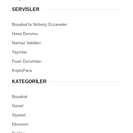
Youtube
SERVISLER
Pinterest
Boyabat’ta Nöbetçi Eczaneler
Hava Durumu
Dribbble
Namaz Vakitleri
LinkedIn
Yayınlar
Puan Durumları
KriptoPara
KATEGORILER
Boyabat
Genel
Siyaset
Ekonomi