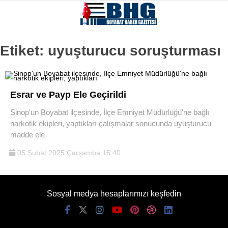
Etiket:
uyuşturucu soruşturması
Esrar ve Payp Ele Geçirildi
Sinop'un Boyabat ilçesinde, İlçe Emniyet Müdürlüğü'ne bağlı
narkotik ekipleri, yaptıkları çalışmalar sonucunda uyuşturucu
madde ele
05 Şubat 2025 Çarşamba 15:40
Sosyal medya hesaplarımızı keşfedin