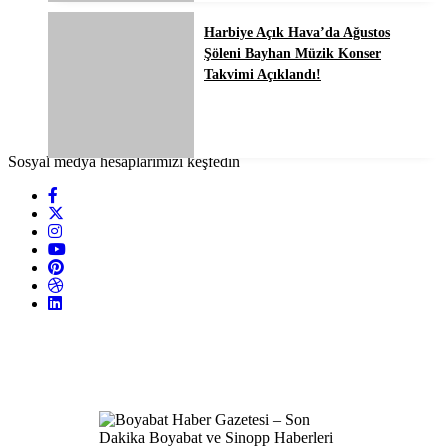
Harbiye Açık Hava’da Ağustos
Şöleni Bayhan Müzik Konser
Takvimi Açıklandı!
Sosyal medya hesaplarımızı keşfedin