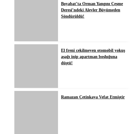
Boyabat’ta Orman Yangını Çeşme
Deresi’ndeki Alevler Büyümeden
Söndürüldü!
El freni çekilmeyen otomobil yokuş
aşağı inip apartman boşluğuna
düştü!
Ramazan Çetinkaya Vefat Etmiştir