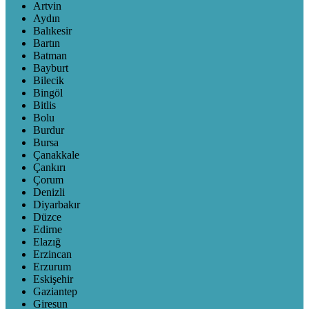
Artvin
Aydın
Balıkesir
Bartın
Batman
Bayburt
Bilecik
Bingöl
Bitlis
Bolu
Burdur
Bursa
Çanakkale
Çankırı
Çorum
Denizli
Diyarbakır
Düzce
Edirne
Elazığ
Erzincan
Erzurum
Eskişehir
Gaziantep
Giresun