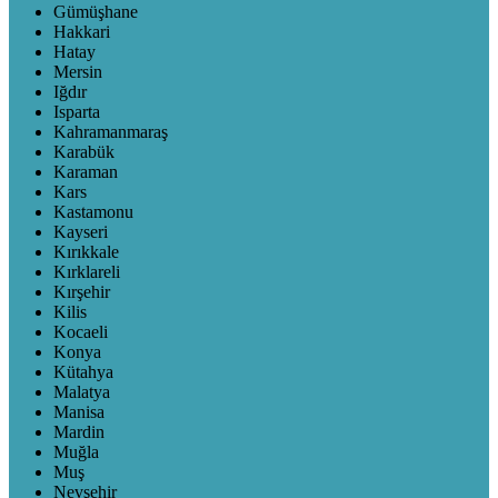
Gümüşhane
Hakkari
Hatay
Mersin
Iğdır
Isparta
Kahramanmaraş
Karabük
Karaman
Kars
Kastamonu
Kayseri
Kırıkkale
Kırklareli
Kırşehir
Kilis
Kocaeli
Konya
Kütahya
Malatya
Manisa
Mardin
Muğla
Muş
Nevşehir