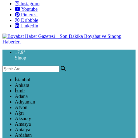
Instagram
Youtube
Pinterest
Dribbble
LinkedIn
17.9
°
Sinop
İstanbul
Ankara
İzmir
Adana
Adıyaman
Afyon
Ağrı
Aksaray
Amasya
Antalya
Ardahan