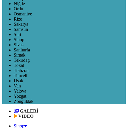
Niğde
Ordu
Osmaniye
Rize
Sakarya
Samsun
Siirt
Sinop
Sivas
Şanlıurfa
Şırnak
Tekirdağ
Tokat
Trabzon
Tunceli
Uşak
Van
Yalova
Yozgat
Zonguldak
GALERİ
VİDEO
Sinop