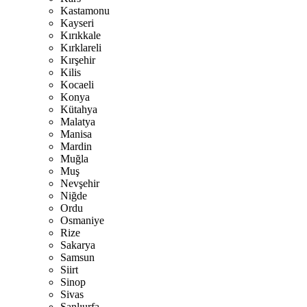
Kastamonu
Kayseri
Kırıkkale
Kırklareli
Kırşehir
Kilis
Kocaeli
Konya
Kütahya
Malatya
Manisa
Mardin
Muğla
Muş
Nevşehir
Niğde
Ordu
Osmaniye
Rize
Sakarya
Samsun
Siirt
Sinop
Sivas
Şanlıurfa