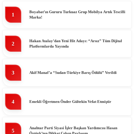
Boyabat’ın Gururu Turkuaz Grup Mobilya Artık Tescilli
1
Marka!
Hakan Atalay’dan Yeni Hit Adayı: “Arsız” Tüm Dijital
2
Platformlarda Yayında
3
Akif Manaf’a “Sudan-Türkiye Barış Ödülü” Verildi
4
Emekli Öğretmen Ônder Gültekin Vefat Etmiştir
Anahtar Parti Siyasi İşler Başkan Yardımcısı Hasan
5
Öztürk’ten Dikkat Çeken Paylaşım