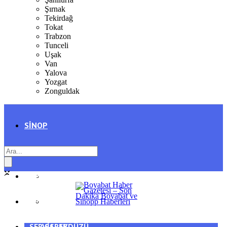
Şırnak
Tekirdağ
Tokat
Trabzon
Tunceli
Uşak
Van
Yalova
Yozgat
Zonguldak
SINOP
SIYASET
BOYABAT
GENEL
DURAĞAN
SPOR
AYANCIK
SERVISLER
SARAYDÜZÜ