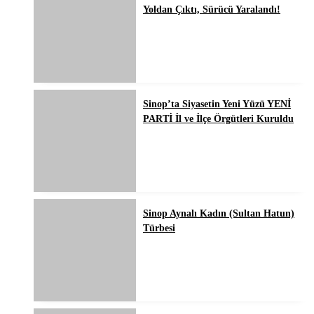
Yoldan Çıktı, Sürücü Yaralandı!
Sinop’ta Siyasetin Yeni Yüzü YENİ
PARTİ İl ve İlçe Örgütleri Kuruldu
Sinop Aynalı Kadın (Sultan Hatun)
Türbesi