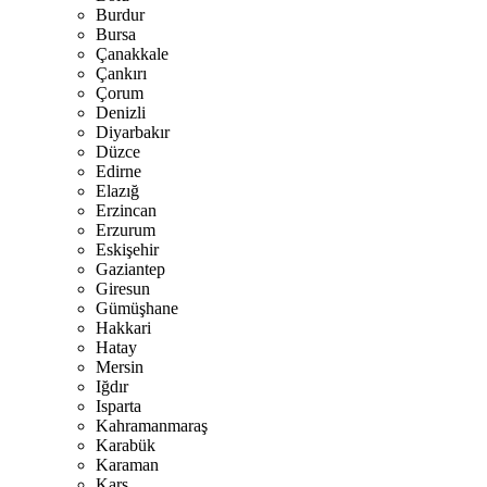
Burdur
Bursa
Çanakkale
Çankırı
Çorum
Denizli
Diyarbakır
Düzce
Edirne
Elazığ
Erzincan
Erzurum
Eskişehir
Gaziantep
Giresun
Gümüşhane
Hakkari
Hatay
Mersin
Iğdır
Isparta
Kahramanmaraş
Karabük
Karaman
Kars