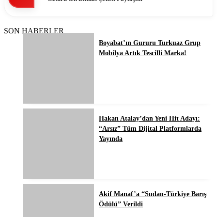
SON HABERLER
Boyabat’ın Gururu Turkuaz Grup
Mobilya Artık Tescilli Marka!
Hakan Atalay’dan Yeni Hit Adayı:
“Arsız” Tüm Dijital Platformlarda
Yayında
Akif Manaf’a “Sudan-Türkiye Barış
Ödülü” Verildi