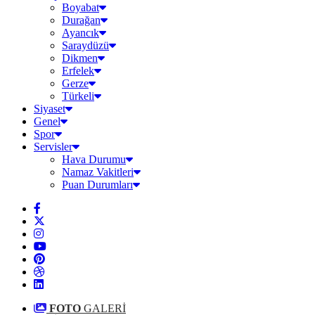
Boyabat
Durağan
Ayancık
Saraydüzü
Dikmen
Erfelek
Gerze
Türkeli
Siyaset
Genel
Spor
Servisler
Hava Durumu
Namaz Vakitleri
Puan Durumları
FOTO
GALERİ