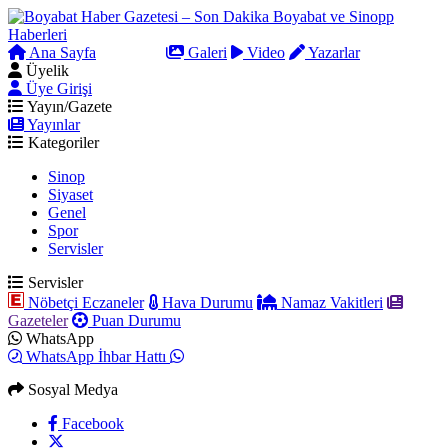
Ana Sayfa
Arama
Galeri
Video
Yazarlar
Üyelik
Üye Girişi
Yayın/Gazete
Yayınlar
Kategoriler
Sinop
Siyaset
Genel
Spor
Servisler
Servisler
Nöbetçi Eczaneler
Hava Durumu
Namaz Vakitleri
Gazeteler
Puan Durumu
WhatsApp
WhatsApp İhbar Hattı
Sosyal Medya
Facebook