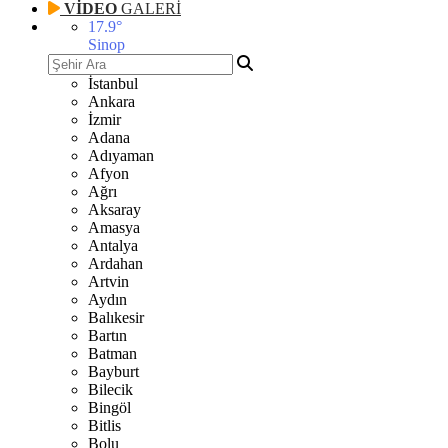
VİDEO
GALERİ
17.9
°
Sinop
İstanbul
Ankara
İzmir
Adana
Adıyaman
Afyon
Ağrı
Aksaray
Amasya
Antalya
Ardahan
Artvin
Aydın
Balıkesir
Bartın
Batman
Bayburt
Bilecik
Bingöl
Bitlis
Bolu