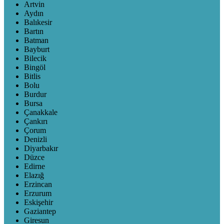
Artvin
Aydın
Balıkesir
Bartın
Batman
Bayburt
Bilecik
Bingöl
Bitlis
Bolu
Burdur
Bursa
Çanakkale
Çankırı
Çorum
Denizli
Diyarbakır
Düzce
Edirne
Elazığ
Erzincan
Erzurum
Eskişehir
Gaziantep
Giresun