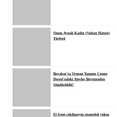
Sinop Aynalı Kadın (Sultan Hatun)
Türbesi
Boyabat’ta Orman Yangını Çeşme
Deresi’ndeki Alevler Büyümeden
Söndürüldü!
El freni çekilmeyen otomobil yokuş