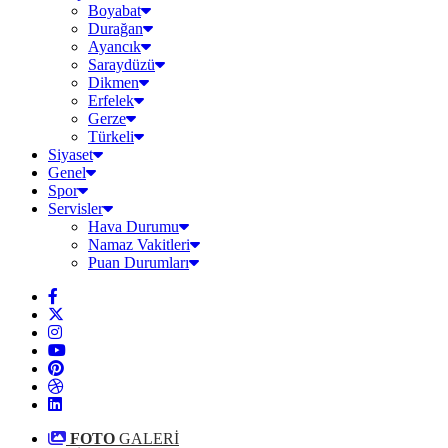
Boyabat
Durağan
Ayancık
Saraydüzü
Dikmen
Erfelek
Gerze
Türkeli
Siyaset
Genel
Spor
Servisler
Hava Durumu
Namaz Vakitleri
Puan Durumları
FOTO
GALERİ