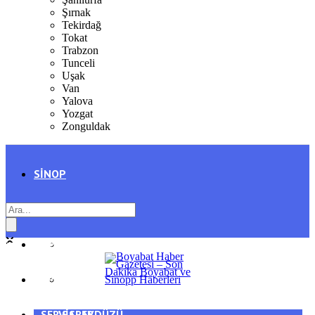
Şırnak
Tekirdağ
Tokat
Trabzon
Tunceli
Uşak
Van
Yalova
Yozgat
Zonguldak
SINOP
SIYASET
BOYABAT
GENEL
DURAĞAN
SPOR
AYANCIK
SERVISLER
SARAYDÜZÜ