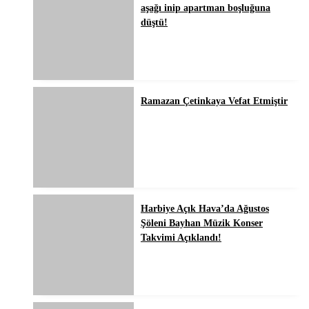
aşağı inip apartman boşluğuna
düştü!
Ramazan Çetinkaya Vefat Etmiştir
Harbiye Açık Hava’da Ağustos
Şöleni Bayhan Müzik Konser
Takvimi Açıklandı!