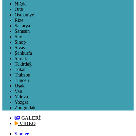
Niğde
Ordu
Osmaniye
Rize
Sakarya
Samsun
Siirt
Sinop
Sivas
Şanlıurfa
Şırnak
Tekirdağ
Tokat
Trabzon
Tunceli
Uşak
Van
Yalova
Yozgat
Zonguldak
GALERİ
VİDEO
Sinop