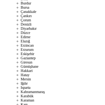
Burdur
Bursa
Çanakkale
Çankırı
Çorum
Denizli
Diyarbakır
Düzce
Edirne
Elazığ
Erzincan
Erzurum
Eskişehir
Gaziantep
Giresun
Gümüşhane
Hakkari
Hatay
Mersin
Iğdır
Isparta
Kahramanmaraş
Karabük
Karaman
Kars