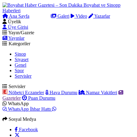
Ana Sayfa
Arama
Galeri
Video
Yazarlar
Üyelik
Üye Girişi
Yayın/Gazete
Yayınlar
Kategoriler
Sinop
Siyaset
Genel
Spor
Servisler
Servisler
Nöbetçi Eczaneler
Hava Durumu
Namaz Vakitleri
Gazeteler
Puan Durumu
WhatsApp
WhatsApp İhbar Hattı
Sosyal Medya
Facebook