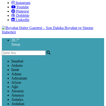
Instagram
Youtube
Pinterest
Dribbble
LinkedIn
20.7
°
Sinop
İstanbul
Ankara
İzmir
Adana
Adıyaman
Afyon
Ağrı
Aksaray
Amasya
Antalya
Ardahan