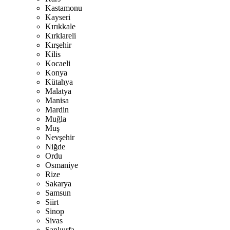
Kastamonu
Kayseri
Kırıkkale
Kırklareli
Kırşehir
Kilis
Kocaeli
Konya
Kütahya
Malatya
Manisa
Mardin
Muğla
Muş
Nevşehir
Niğde
Ordu
Osmaniye
Rize
Sakarya
Samsun
Siirt
Sinop
Sivas
Şanlıurfa