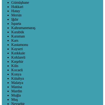
Gümüşhane
Hakkari
Hatay
Mersin
Iğdır
Isparta
Kahramanmaraş
Karabük
Karaman
Kars
Kastamonu
Kayseri
Kırıkkale
Kırklareli
Kırşehir
Kilis
Kocaeli
Konya
Kütahya
Malatya
Manisa
Mardin
Muğla
Muş
Nevşehir