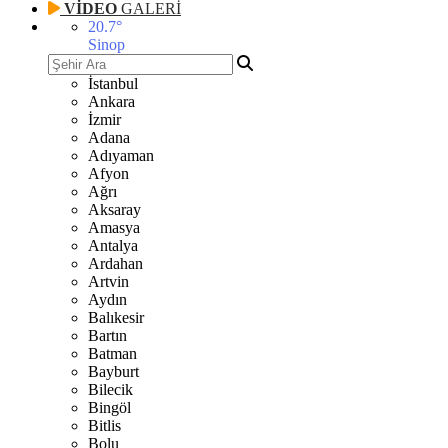
VİDEO
GALERİ
20.7
°
Sinop
İstanbul
Ankara
İzmir
Adana
Adıyaman
Afyon
Ağrı
Aksaray
Amasya
Antalya
Ardahan
Artvin
Aydın
Balıkesir
Bartın
Batman
Bayburt
Bilecik
Bingöl
Bitlis
Bolu