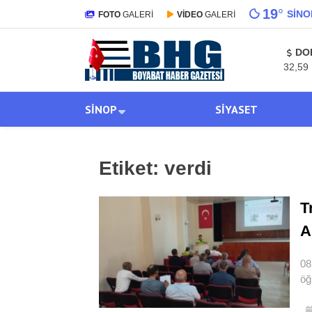
19
°
SINO
FOTO
GALERİ
VİDEO
GALERİ
DO
32,59
SINOP
SIYASET
Etiket:
verdi
T
A
08
öğ