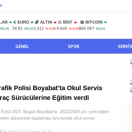
P
LAR
EURO
ALTIN
BİST
BITCOIN
34,81
2,411
9,645
$66.067
%0,25
%0,43
%-0,90
%-0,50
%0,24
GENEL
SPOR
SERVI
rafik Polisi Boyabat’ta Okul Servis
raç Sürücülerine Eğitim verdi
 Eylül 2023 Bugün Boyabat'ta 2023/2024 yılı yeni eğitim
retim döneminin başlaması öncesinde okul servis
08 Eylül 2023 Cuma 19:26