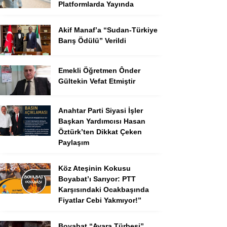
Platformlarda Yayında
Akif Manaf’a “Sudan-Türkiye
Barış Ödülü” Verildi
Emekli Öğretmen Ônder
Gültekin Vefat Etmiştir
Anahtar Parti Siyasi İşler
Başkan Yardımcısı Hasan
Öztürk’ten Dikkat Çeken
Paylaşım
Köz Ateşinin Kokusu
Boyabat’ı Sarıyor: PTT
Karşısındaki Ocakbaşında
Fiyatlar Cebi Yakmıyor!”
Boyabat “Avara Türbesi”