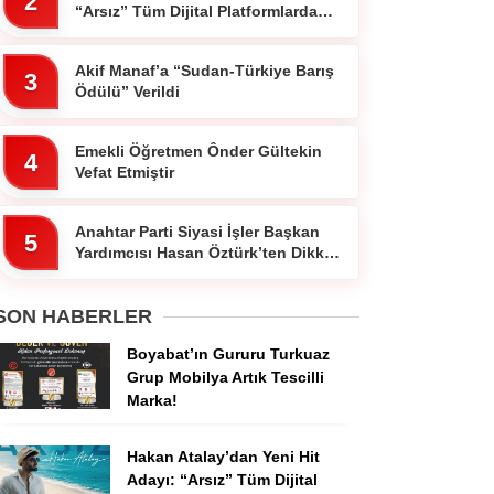
2
“Arsız” Tüm Dijital Platformlarda
Yayında
Akif Manaf’a “Sudan-Türkiye Barış
3
Ödülü” Verildi
Emekli Öğretmen Ônder Gültekin
4
Vefat Etmiştir
Anahtar Parti Siyasi İşler Başkan
5
Yardımcısı Hasan Öztürk’ten Dikkat
Çeken Paylaşım
SON HABERLER
Boyabat’ın Gururu Turkuaz
Grup Mobilya Artık Tescilli
Marka!
Hakan Atalay’dan Yeni Hit
Adayı: “Arsız” Tüm Dijital