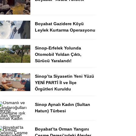
Boyabat Gazidere Köyü
Leylek Kurtarma Operasyonu
Sinop-Erfelek Yolunda
Otomobil Yoldan Çıktı,
Sürücü Yaralandı!
Sinop’ta Siyasetin Yeni Yüzü
YENİ PARTİ İl ve İlçe
Örgütleri Kuruldu
Sinop Aynalı Kadın (Sultan
Hatun) Türbesi
Boyabat’ta Orman Yangını
Çeşme Deresi’ndeki Alevler