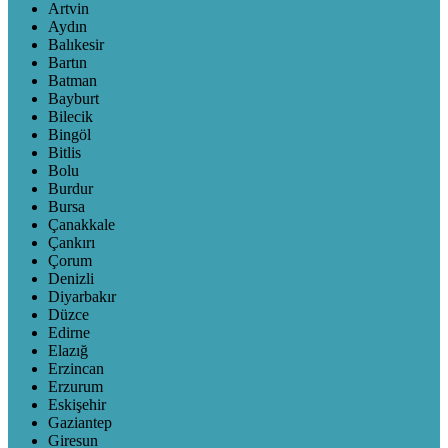
Artvin
Aydın
Balıkesir
Bartın
Batman
Bayburt
Bilecik
Bingöl
Bitlis
Bolu
Burdur
Bursa
Çanakkale
Çankırı
Çorum
Denizli
Diyarbakır
Düzce
Edirne
Elazığ
Erzincan
Erzurum
Eskişehir
Gaziantep
Giresun