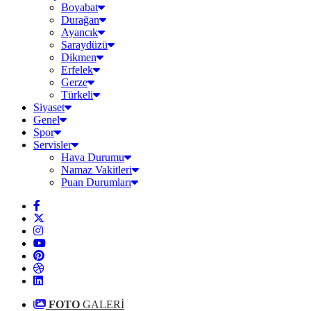
Boyabat
Durağan
Ayancık
Saraydüzü
Dikmen
Erfelek
Gerze
Türkeli
Siyaset
Genel
Spor
Servisler
Hava Durumu
Namaz Vakitleri
Puan Durumları
FOTO
GALERİ