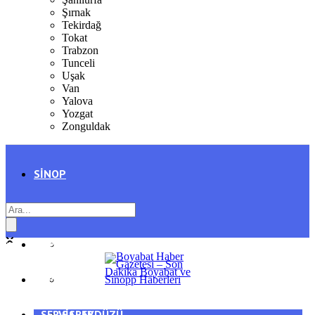
Şırnak
Tekirdağ
Tokat
Trabzon
Tunceli
Uşak
Van
Yalova
Yozgat
Zonguldak
SINOP
SIYASET
BOYABAT
GENEL
DURAĞAN
SPOR
AYANCIK
SERVISLER
SARAYDÜZÜ