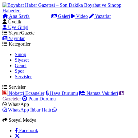
Ana Sayfa
Arama
Galeri
Video
Yazarlar
Üyelik
Üye Girişi
Yayın/Gazete
Yayınlar
Kategoriler
Sinop
Siyaset
Genel
Spor
Servisler
Servisler
Nöbetçi Eczaneler
Hava Durumu
Namaz Vakitleri
Gazeteler
Puan Durumu
WhatsApp
WhatsApp İhbar Hattı
Sosyal Medya
Facebook