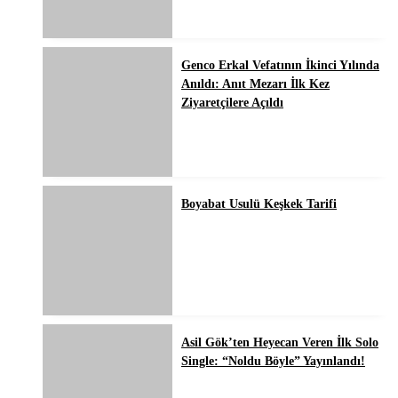
Genco Erkal Vefatının İkinci Yılında
Anıldı: Anıt Mezarı İlk Kez
Ziyaretçilere Açıldı
Boyabat Usulü Keşkek Tarifi
Asil Gök’ten Heyecan Veren İlk Solo
Single: “Noldu Böyle” Yayınlandı!