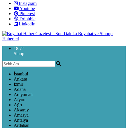
Instagram
Youtube
Pinterest
Dribbble
LinkedIn
18.7
°
Sinop
İstanbul
Ankara
İzmir
Adana
Adıyaman
Afyon
Ağrı
Aksaray
Amasya
Antalya
Ardahan