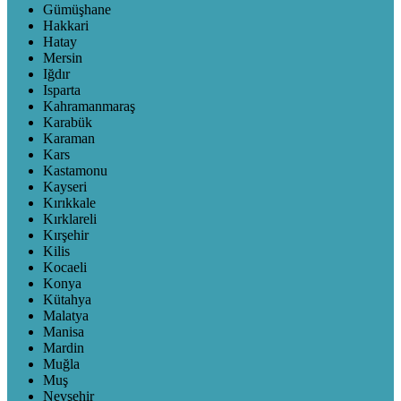
Gümüşhane
Hakkari
Hatay
Mersin
Iğdır
Isparta
Kahramanmaraş
Karabük
Karaman
Kars
Kastamonu
Kayseri
Kırıkkale
Kırklareli
Kırşehir
Kilis
Kocaeli
Konya
Kütahya
Malatya
Manisa
Mardin
Muğla
Muş
Nevşehir