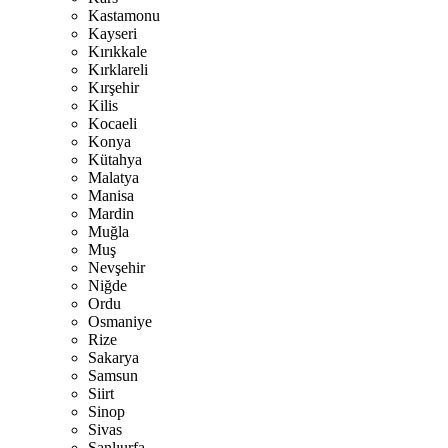
Kastamonu
Kayseri
Kırıkkale
Kırklareli
Kırşehir
Kilis
Kocaeli
Konya
Kütahya
Malatya
Manisa
Mardin
Muğla
Muş
Nevşehir
Niğde
Ordu
Osmaniye
Rize
Sakarya
Samsun
Siirt
Sinop
Sivas
Şanlıurfa