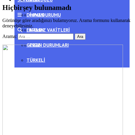
Hiçbirşey bulunamadı
DIKMEN
HAVA DURUMU
Görünüşe göre aradığınızı bulamıyoruz. Arama formunu kullanarak
deneyebilirsiniz.
ERFELEK
NAMAZ VAKITLERI
Arama:
GERZE
PUAN DURUMLARI
TÜRKELI