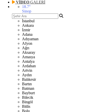
VİDEO
GALERİ
18.7
°
Sinop
İstanbul
Ankara
İzmir
Adana
Adıyaman
Afyon
Ağrı
Aksaray
Amasya
Antalya
Ardahan
Artvin
Aydın
Balıkesir
Bartın
Batman
Bayburt
Bilecik
Bingöl
Bitlis
Bolu