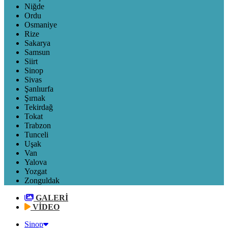
Niğde
Ordu
Osmaniye
Rize
Sakarya
Samsun
Siirt
Sinop
Sivas
Şanlıurfa
Şırnak
Tekirdağ
Tokat
Trabzon
Tunceli
Uşak
Van
Yalova
Yozgat
Zonguldak
GALERİ
VİDEO
Sinop