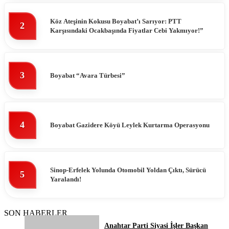
Köz Ateşinin Kokusu Boyabat’ı Sarıyor: PTT
2
Karşısındaki Ocakbaşında Fiyatlar Cebi Yakmıyor!”
3
Boyabat “Avara Türbesi”
4
Boyabat Gazidere Köyü Leylek Kurtarma Operasyonu
Sinop-Erfelek Yolunda Otomobil Yoldan Çıktı, Sürücü
5
Yaralandı!
SON HABERLER
Anahtar Parti Siyasi İşler Başkan