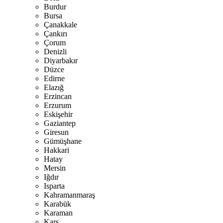
Burdur
Bursa
Çanakkale
Çankırı
Çorum
Denizli
Diyarbakır
Düzce
Edirne
Elazığ
Erzincan
Erzurum
Eskişehir
Gaziantep
Giresun
Gümüşhane
Hakkari
Hatay
Mersin
Iğdır
Isparta
Kahramanmaraş
Karabük
Karaman
Kars