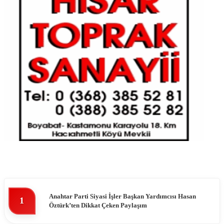
Anahtar Parti Siyasi İşler Başkan Yardımcısı Hasan
1
Öztürk’ten Dikkat Çeken Paylaşım