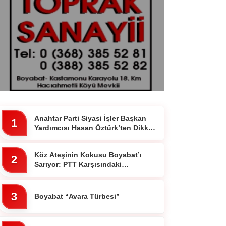
Anahtar Parti Siyasi İşler Başkan
1
Yardımcısı Hasan Öztürk’ten Dikkat
Çeken Paylaşım
Köz Ateşinin Kokusu Boyabat’ı
2
Sarıyor: PTT Karşısındaki
Ocakbaşında Fiyatlar Cebi
Yakmıyor!”
3
Boyabat “Avara Türbesi”