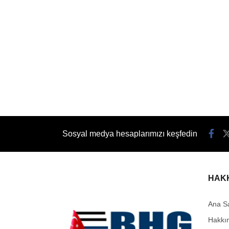
Sosyal medya hesaplarımızı keşfedin
HAK
Ana S
Hakkı