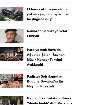
El freni çekilmeyen otomobil
yokuş aşağı inip apartman
boşluğuna düştü!
Ramazan Çetinkaya Vefat
Etmiştir
Harbiye Açık Hava’da
Ağustos Şöleni Bayhan
Müzik Konser Takvimi
Açıklandı!
Padişah Sofralarından
Bugüne Boyabat’ın En
Meşhur 4 Lezzeti
Genco Erkal Vefatının İkinci
Yılında Anıldı: Anıt Mezarı İlk