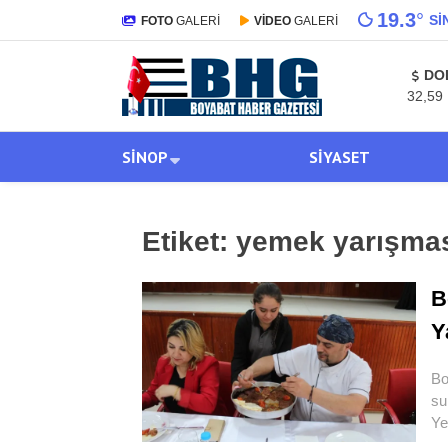
19.3
°
SI
FOTO
GALERİ
VİDEO
GALERİ
DO
32,59
SINOP
SIYASET
Etiket:
yemek yarışma
B
Y
Bo
su
Ye