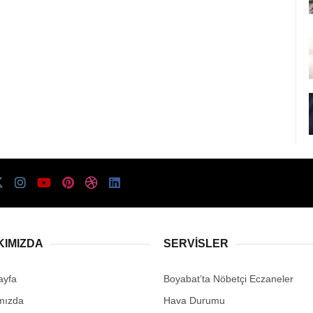
KIMIZDA
SERVISLER
ayfa
Boyabat’ta Nöbetçi Eczaneler
mızda
Hava Durumu