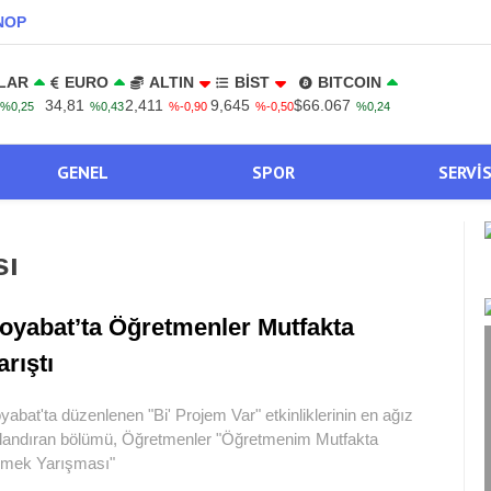
NOP
LAR
EURO
ALTIN
BİST
BITCOIN
34,81
2,411
9,645
$66.067
%0,25
%0,43
%-0,90
%-0,50
%0,24
GENEL
SPOR
SERVI
sı
oyabat’ta Öğretmenler Mutfakta
arıştı
yabat'ta düzenlenen "Bi' Projem Var" etkinliklerinin en ağız
landıran bölümü, Öğretmenler "Öğretmenim Mutfakta
mek Yarışması"